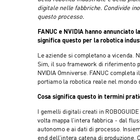
COSTO TOTALE DI PROPRIETÀ ROBOSHOT
digitale nelle fabbriche. Condivide in
MACCHINE PER ELETTROEROSIONE A FILO
questo processo.
ROBOCUT MACCHINE PER ELETTROEROSIONE A FILO
ROBOCUT HARDWARE
FANUC e NVIDIA hanno annunciato la l
SOFTWARE ROBOCUT
significa questo per la robotica indus
MANUTENZIONE PREVENTIVA DI ROBOCUT
SOSTENIBILITÀ DI ROBOCUT
Le aziende si completano a vicenda. N
SOLUZIONI IIOT
Sim, il suo framework di riferimento 
SOLUZIONI PER FABBRICHE INTELLIGENTI
NVIDIA Omniverse. FANUC completa il tut
SOLUZIONI DI FABBRICA INTELLIGENTI PER AUMENTARE L'EFFICIEN
portiamo la robotica reale nel mondo di
REGISTRAZIONE DEI PRODOTTI " PORTALE FANUC
CASI DI SUCCESSO
Cosa significa questo in termini prati
SOLUZIONI
SETTORI
I gemelli digitali creati in ROBOGUID
TUTTI I SETTORI
volta mappa l'intera fabbrica - dal flus
AEROSPAZIALE
autonomo e ai dati di processo. Insiem
AUTOMOTIVE
end dell'intera catena di produzione. C
VEICOLI ELETTRICI