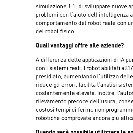
simulazione 1:1, di sviluppare nuove ap
ELETTRONICA
problemi con l'aiuto dell'intelligenza art
FOOD & BEVERAGE
MEDICALE
comportamento del robot reale con una 
PLASTICA
del robot fisico.
MAGAZZINAGGIO, LOGISTICA, SPEDIZIONI E PACCHI
Quali vantaggi offre alle aziende?
APPLICAZIONI
TUTTE LE APPLICAZIONI
A differenza delle applicazioni di IA pu
MACCHINE A 5 ASSI
con i sistemi reali. I robot abilitati 
SALDATURA AD ARCO
presidiato, aumentando l'utilizzo dell
ASSEMBLAGGIO
RETTIFICA CNC
riduce gli errori, facilita l'analisi si
FRESATURA CNC
costantemente elevata. Inoltre, l'autom
TORNITURA CNC
rilevamento precoce dell'usura, cons
FORATURA E MASCHIATURA AD ALTA VELOCITÀ
costosi tempi di fermo non programmati.
STAMPAGGIO A INIEZIONE
robotiche comprovate ancora più effica
ASSERVIMENTO MACCHINA
MOVIMENTAZIONE DEI MATERIALI
Quando sarà possibile utilizzare la s