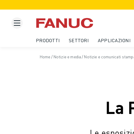
PRODOTTI
DESCRIZIONE DEL PRODOTTO
CNC E AZIONAMENTI
TROVA CNC
PRODOTTI
SETTORI
APPLICAZIONI
SISTEMI CNC
AZIONAMENTI
Home
/
Notizie e media
/
Notizie e comunicati stamp
SISTEMA I/O
FUNZIONI/OPZIONI DEL CNC
PERSONALIZZAZIONE DEL PRODOTTO
SIMULAZIONE - SOLUZIONI DIGITAL TWIN
SOSTENIBILITÀ MACCHINE CNC
PRODOTTI EDUCATIONAL CNC
La 
SOLUZIONI RETROFIT
MODELLI CNC AVANZATI
ROBOT
TROVA ROBOT
Le esposizio