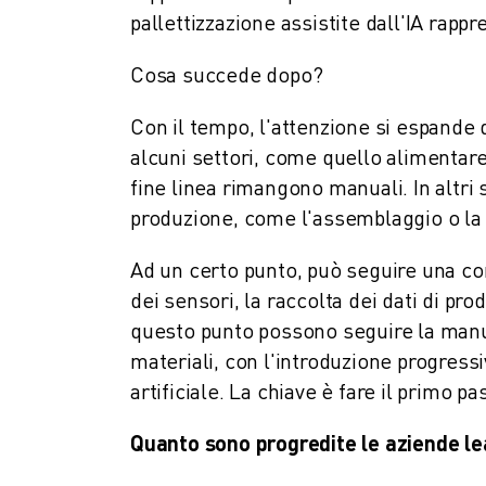
FANUC ACADEMY
pallettizzazione assistite dall'IA rappr
SOLUZIONI PER L’INDUSTRIA
SOLUZIONI PER EDUCATION
Cosa succede dopo?
WORLDSKILLS E GIOVANI TALENTI
NOTIZIE E MEDIA
Con il tempo, l'attenzione si espande d
NOTIZIE E MEDIA
alcuni settori, come quello alimentare,
EVENTI
fine linea rimangono manuali. In altri 
GIORNATE PORTE APERTE
produzione, come l'assemblaggio o la 
EVENTI FORMATIVI
INFORMAZIONI SU FANUC
Ad un certo punto, può seguire una co
INFORMAZIONI SU FANUC
dei sensori, la raccolta dei dati di pro
FANUC IN EUROPA
questo punto possono seguire la manut
LE NOSTRE SEDI
materiali, con l'introduzione progressiv
SOSTENIBILITÀ
artificiale. La chiave è fare il primo pa
CARRIERA
DAI FORMA AL TUO FUTURO CON FANUC
Quanto sono progredite le aziende l
UNISCITI A NOI " CAREER PORTAL