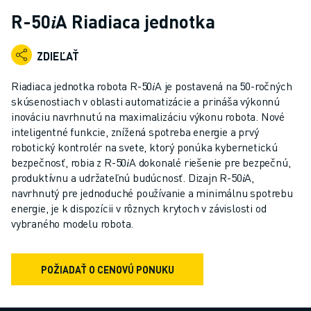
PRIEMYSELNÉ ROBOTY
R-50𝑖A Riadiaca jednotka
KOLABORATÍVNE ROBOTY
ROZSAH ROBOTOV
ZDIEĽAŤ
OVLÁDAČE ROBOTOV - CONTROLLERY
PRÍSLUŠENSTVO K ROBOTOM
Riadiaca jednotka robota R-50𝑖A je postavená na 50-ročných
SOFTVÉR PRE ROBOTY
skúsenostiach v oblasti automatizácie a prináša výkonnú
inováciu navrhnutú na maximalizáciu výkonu robota. Nové
SIMULAČNÝ SOFTVÉR
inteligentné funkcie, znížená spotreba energie a prvý
ROBOTICKÉ VZDELÁVACIE BUNKY
robotický kontrolér na svete, ktorý ponúka kybernetickú
ROBOTICKÁ AUTOMATIZÁCIA
bezpečnosť, robia z R-50𝑖A dokonalé riešenie pre bezpečnú,
ROBOTY PRE OBLÚKOVÉ ZVÁRANIE
produktívnu a udržateľnú budúcnosť. Dizajn R-50𝑖A,
KĹBOVÉ ROBOTY
navrhnutý pre jednoduché používanie a minimálnu spotrebu
SÉRIA ARC MATE
energie, je k dispozícii v rôznych krytoch v závislosti od
vybraného modelu robota.
SÉRIA M-900
DELTA ROBOTY
POTRAVINÁRSKE ROBOTY A ROBOTY PRE ČISTÉ PRIESTORY
POŽIADAŤ O CENOVÚ PONUKU
LAKOVACIE ROBOTY
PALETIZAČNÉ ROBOTY