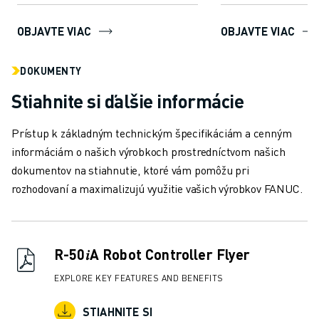
rozmery vá...
užívateľsky p...
ŠKOLENIA A VZDELÁVANIE
FANUC AKADÉMIA
OBJAVTE VIAC
OBJAVTE VIAC
RIEŠENIA PRE PRIEMYSELNÉ ODVETVIA
RIEŠENIA PRE VZDELÁVANIE
DOKUMENTY
WORLDSKILLS & YOUNG TALENTS - SVETOVÉ SKÚSENOSTI & MLADÉ
Stiahnite si ďalšie informácie
VZDELÁVACIE PODUJATIA
SPRÁVY A MÉDIÁ
Prístup k základným technickým špecifikáciám a cenným
SPRÁVY A MÉDIÁ
informáciám o našich výrobkoch prostredníctvom našich
PODUJATIA
dokumentov na stiahnutie, ktoré vám pomôžu pri
VZDELÁVACIE PODUJATIA
rozhodovaní a maximalizujú využitie vašich výrobkov FANUC.
O SPOLOČNOSTI FANUC
O SPOLOČNOSTI FANUC
FANUC V EURÓPE
NAŠE LOKALITY
R-50𝑖A Robot Controller Flyer
UDRŽATEĽNOSŤ
EXPLORE KEY FEATURES AND BENEFITS
KARIÉRA
TVORTE SVOJU BUDÚCNOSŤ SO SPOLOČNOSŤOU FANUC
STIAHNITE SI