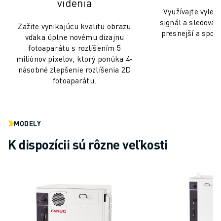
PREVENTÍVNA ÚDRŽBA ROBOSHOT
videnia
Využívajte vylep
CELKOVÉ NÁKLADY NA ROBOSHOT
signál a sledovan
Zažite vynikajúcu kvalitu obrazu
STROJE NA ELEKTROEROZÍVNE OBRÁBANIE DRÔTOM
presnejší a spoľa
vďaka úplne novému dizajnu
ROBOCUT ELEKTROEROZÍVNE OBRÁBANIE DRÔTOM
fotoaparátu s rozlíšením 5
ROBOCUT TECHNICKÉ VYBAVENIE
miliónov pixelov, ktorý ponúka 4-
ROBOCUT SOFTVÉR
násobné zlepšenie rozlíšenia 2D
PREVENTÍVNA ÚDRŽBA ROBOCUT
fotoaparátu.
UDRŽATEĽNOSŤ ROBOCUT
RIEŠENIA IIOT
INTELIGENTNÉ TOVÁRENSKÉ RIEŠENIA
MODELY
INTELIGENTNÉ TOVÁRENSKÉ RIEŠENIA NA ZVÝŠENIE EFEKTÍVNOSTI 
K dispozícii sú rôzne veľkosti
REGISTRÁCIA PRODUKTU » FANUC PORTAL
PRÍPADOVÉ ŠTÚDIE
RIEŠENIA
ODVETVIA
VŠETKY ODVETVIA
LETECKÝ PRIEMYSEL
AUTOMOBILOVÝ PRIEMYSEL