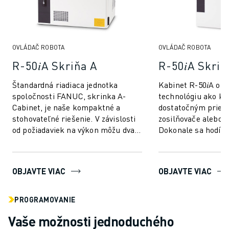
ELEKTRICKÉ VOZIDLÁ
ELEKTRONIKA
POTRAVINY A NÁPOJE
OVLÁDAČ ROBOTA
OVLÁDAČ ROBOTA
MEDICÍNSKE ODVETVIE
R-50𝑖A Skriňa A
R-50𝑖A Skriň
PLASTIKÁRSKY PRIEMYSEL
SKLADOVANIE, LOGISTIKA, POŠTA A BALÍKY
Štandardná riadiaca jednotka
Kabinet R-50𝑖A ob
APLIKÁCIE
spoločnosti FANUC, skrinka A-
technológiu ako kab
VŠETKY APLIKÁCIE
Cabinet, je naše kompaktné a
dostatočným priest
5-OSÉ OBRÁBANIE
stohovateľné riešenie. V závislosti
zosilňovače alebo m
od požiadaviek na výkon môžu dva
Dokonale sa hodí d
OBLÚKOVÉ ZVÁRANIE
voliteľné zosilňovače podporovať
prostredia. Rozmery:
MONTÁŽ
viacero ...
CNC BRÚSENIE
CNC FRÉZOVANIE
OBJAVTE VIAC
OBJAVTE VIAC
CNC SÚSTRUŽENIE
VYSOKORÝCHLOSTNÉ VŔTANIE A REZANIE ZÁVITOV
PROGRAMOVANIE
VSTREKOVANIE
Vaše možnosti jednoduchého
OBSLUHA STROJA