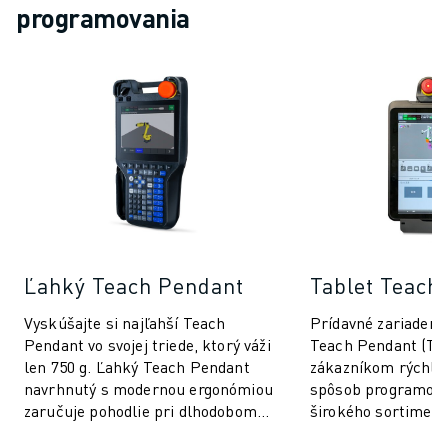
programovania
MANIPULÁCIA S MATERIÁLOM
LAKOVANIE
PALETIZÁCIA
BODOVÉ ZVÁRANIE
VIZUÁLNA KONTROLA
REZANIE DRÔTU ELEKTROEROZÍVNYM OBRÁBANÍM (EDM)
PRÍPADOVÉ ŠTÚDIE
ZÁKAZNÍCKY SERVIS
STAROSTLIVOSŤ O ZÁKAZNÍKOV
PLÁNY SPOLOČNOSTI FANUC
MIESTO A ÚDRŽBA
Ľahký Teach Pendant
Tablet Teach
VZDIALENÁ TECHNICKÁ PODPORA
Vyskúšajte si najľahší Teach
Prídavné zariaden
NÁHRADNÉ DIELY
Pendant vo svojej triede, ktorý váži
Teach Pendant (TP
REMANUFACTURING - OPRAVA
len 750 g. Ľahký Teach Pendant
zákazníkom rýchly 
NÁSTROJE DIGITÁLNYCH SLUŽIEB
navrhnutý s modernou ergonómiou
spôsob programova
E-SHOP
zaručuje pohodlie pri dlhodobom
širokého sortimen
SÚBORY NA SŤAHOVANIE » MYFANUC
používaní. Jeho kompaktné
priemyselných robo