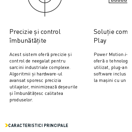
ROBOSHOT COSTUL TOTAL AL DEȚINERII
MAȘINI DE TĂIERE CU FIR EDM
ROBOCUT MAȘINI EDM DE TĂIERE CU FIR
HARDWARE ROBOCUT
Precizie și control
Soluție comp
SOFTWARE ROBOCUT
ROBOCUT MENTENANȚĂ PREVENTIVĂ
îmbunătățite
Play
SUSTENABILITATE ROBOCUT
Acest sistem oferă precizie și
Power Motion 𝑖-
SOLUȚII IIOT
control de neegalat pentru
oferă o tehnologie
SOLUȚII SMART FACTORY
sarcini industriale complexe.
utilizat, plug-and
SOLUȚII SMART FACTORY DE CREȘTEREA EFICIENȚEI PRODUCȚIEI (I
Algoritmii și hardware-ul
software inclus ș
ÎNREGISTRARE PRODUS » FANUC PORTAL
avansat sporesc precizia
la mașini cu un fi
STUDII DE CAZ
utilajelor, minimizează deșeurile
SOLUȚII
și îmbunătățesc calitatea
produselor.
INDUSTRII
TOATE INDUSTRIILE
AERONAUTICĂ
INDUSTRIA AUTO
CARACTERISTICI PRINCIPALE
VEHICULE ELECTRICE