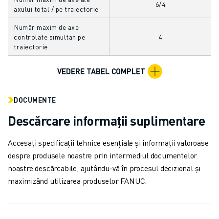
CONTACT
6/4
axului total / pe traiectorie
CONTACT
LOCAȚII
Număr maxim de axe
controlate simultan pe
4
IMPRINT
traiectorie
VEDERE TABEL COMPLET
DOCUMENTE
Descărcare informații suplimentare
Accesați specificații tehnice esențiale și informații valoroase
despre produsele noastre prin intermediul documentelor
noastre descărcabile, ajutându-vă în procesul decizional și
maximizând utilizarea produselor FANUC.