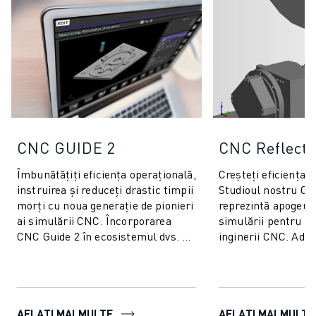
CNC GUIDE 2
CNC Reflecti
Îmbunătățiți eficiența operațională,
Creșteți eficiența p
instruirea și reduceți drastic timpii
Studioul nostru CN
morți cu noua generație de pionieri
reprezintă apogeul 
ai simulării CNC. Încorporarea
simulării pentru op
CNC Guide 2 în ecosistemul dvs. de
inginerii CNC. Ada
producție oferă b...
răspunde cerințelor
AFLAȚI MAI MULTE
AFLAȚI MAI MULTE