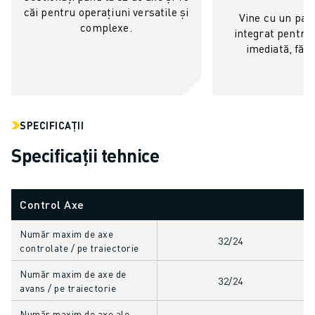
FANUC ACADEMY
căi pentru operațiuni versatile și
Vine cu un pac
SOLUȚII PENTRU INDUSTRII
complexe.
integrat pentru 
SOLUȚII EDUCAȚIONALE
imediată, făr
WORLDSKILLS ȘI TINERELE TALENTE
EVENIMENTE EDUCAȚIONALE
ȘTIRI ȘI MEDIA
ȘTIRI ȘI MEDIA
SPECIFICAȚII
EVENIMENTE
Specificații tehnice
EVENIMENTE EDUCAȚIONALE
DESPRE FANUC
DESPRE FANUC
Control Axe
FANUC ÎN EUROPA
LOCAȚIILE NOASTRE
Număr maxim de axe
32/24
SUSTENABILITATE
controlate / pe traiectorie
CARIERĂ
Număr maxim de axe de
PROIECTAȚI VIITORUL CU FANUC
32/24
avans / pe traiectorie
ALĂTURAȚI-VĂ ECHIPEI FANUC » CARIERĂ
Număr maxim de axe ale