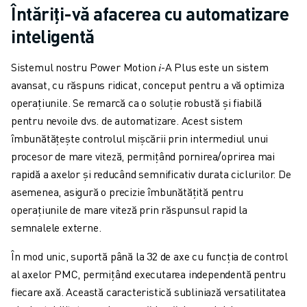
Întăriți-vă afacerea cu automatizare
ELECTRONICĂ
inteligentă
ALIMENTE ȘI BĂUTURI
INDUSTRIE MEDICALĂ
Sistemul nostru Power Motion 𝑖-A Plus este un sistem
MASE PLASTICE
avansat, cu răspuns ridicat, conceput pentru a vă optimiza
DEPOZITARE, LOGISTICĂ, SERVICII POȘTALE
operațiunile. Se remarcă ca o soluție robustă și fiabilă
APLICAȚII
pentru nevoile dvs. de automatizare. Acest sistem
TOATE APLICAȚIILE
îmbunătățește controlul mișcării prin intermediul unui
PRELUCRARE ÎN 5 AXE
procesor de mare viteză, permițând pornirea/oprirea mai
SUDARE CU ARC
rapidă a axelor și reducând semnificativ durata ciclurilor. De
ASAMBLARE
asemenea, asigură o precizie îmbunătățită pentru
RECTIFICARE CNC
operațiunile de mare viteză prin răspunsul rapid la
FREZARE CNC
semnalele externe.
STRUNJIRE CNC
FORARE ȘI TARODARE DE MARE VITEZĂ
În mod unic, suportă până la 32 de axe cu funcția de control
INJECȚIE MASE PLASTICE
al axelor PMC, permițând executarea independentă pentru
ASISTARE ROBOTIZATĂ
fiecare axă. Această caracteristică subliniază versatilitatea
MANIPULAREA MATERIALELOR