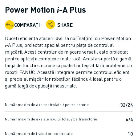
ROBOȚI COLABORATIVI
Power Motion 𝑖-A Plus
GAMA ROBOȚI
CONTROLERE ROBOȚI
COMPARAȚI
SHARE
ACCESORII ROBOȚI
SOFWARE ROBOȚI
Duceți eficiența afacerii dvs. la noi înălțimi cu Power Motion
SOFTWARE DE SIMULARE
𝑖-A Plus, proiectat special pentru piața de control al
mișcării. Acest controler de mișcare versatil este proiectat
PRODUSE DE ROBOTICĂ EDUCAȚIONALĂ
pentru aplicații complexe multi-axă. Acesta suportă o gamă
AUTOMATIZAREA ROBOTICĂ
largă de funcții sincrone și poate fi integrat fără probleme cu
ROBOȚI SUDARE CU ARC ELECTRIC
roboții FANUC. Această integrare permite controlul eficient
ROBOȚI ARTICULAȚI
și precis al mișcărilor roboților, făcându-l ideal pentru o
SERIA ARC MATE
gamă largă de aplicații industriale.
SERIA M-900
ROBOȚI DELTA
32/24
Număr maxim de axe controlate / pe traiectorie
ROBOȚI INDUSTRIE ALIMENTARĂ ȘI CLEANROOM
ROBOȚI VOPSIRE
6/4
Număr maxim de axe ale axului total / pe traiectorie
ROBOȚI PALETIZARE
ROBOȚI SCARA
10
Număr maxim de traiectorii controlate