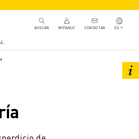
MYFANUC
CONTACTAR
ES
BUSCAR
AL
ía
ría
sperdicio de