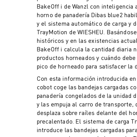
ÚNASE A NOSOTROS " PORTAL DE EMPLEO
BakeOff i de Wanzl con inteligencia art
CONTACTAR
horno de panadería Dibas blue2 habil
CONTACTE
y el sistema automático de carga y 
UBICACIONES
TrayMotion de WIESHEU. Basándose
IMPRINT
históricos y en las existencias actual
BakeOff i calcula la cantidad diaria 
productos horneados y cuándo debe 
pico de horneado para satisfacer la
Con esta información introducida en 
cobot coge las bandejas cargadas c
panadería congelados de la unidad d
y las empuja al carro de transporte,
desplaza sobre raíles delante del ho
precalentado. El sistema de carga T
introduce las bandejas cargadas par