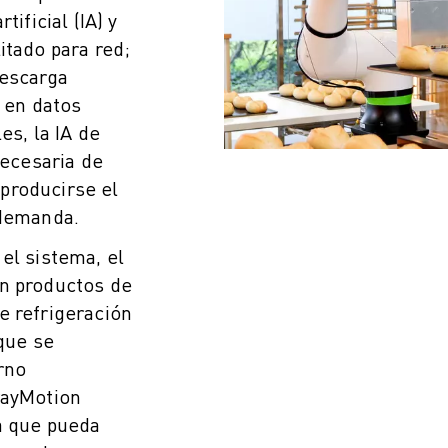
ificial (IA) y
itado para red;
descarga
 en datos
es, la IA de
necesaria de
producirse el
 demanda.
el sistema, el
on productos de
e refrigeración
 que se
rno
rayMotion
a que pueda