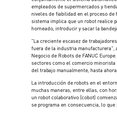
MANTENIMIENTO PREVENTIVO DE ROBOSHOT
empleados de supermercados y tiendas
COSTE TOTAL DE PROPIEDAD DE ROBOSHOT
niveles de fiabilidad en el proceso de
MÁQUINAS DE ELECTROEROSIÓN POR HILO
sistema implica que un robot realice 
MÁQUINAS DE CORTE POR ELECTROEROSIÓN DE HILO ROBOCUT
HARDWARE DE ROBOCUT
horneado, introducir y sacar la bandej
SOFTWARE DE ROBOCUT
"La creciente escasez de trabajadores 
MANTENIMIENTO PREVENTIVO DE ROBOCUT
fuera de la industria manufacturera", 
SOSTENIBILIDAD DE ROBOCUT
SOLUCIONES IIOT
Negocio de Robots de FANUC Europe. "
SOLUCIONES PARA FÁBRICAS INTELIGENTES
sectores como el comercio minorista o
SOLUCIONES DE FÁBRICA INTELIGENTE PARA AUMENTAR LA EFICIEN
del trabajo manualmente, hasta ahora
REGISTRO DE PRODUCTOS " PORTAL FANUC
CASOS PRÁCTICOS
La introducción de robots en el entor
SOLUCIONES
muchas maneras, entre ellas, con hora
INDUSTRIAS
un robot colaborativo (cobot) comienz
TODAS LAS INDUSTRIAS
se programa en consecuencia, lo que
AEROESPACIAL
AUTOMOCIÓN