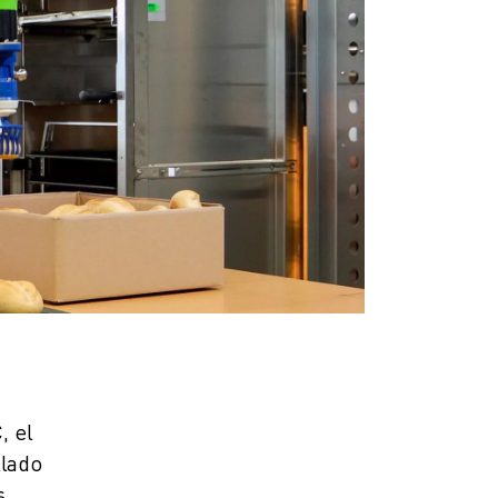
, el
llado
s