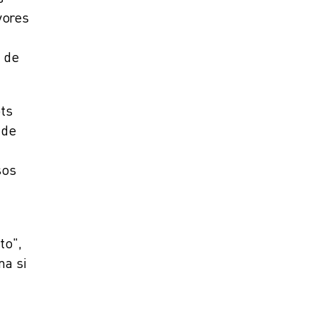
yores
a de
ots
 de
sos
to",
na si