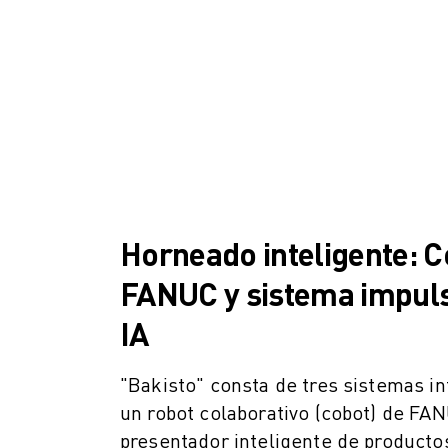
FORMACIÓN Y EDUCACIÓN
FANUC ACADEMY
SOLUCIONES PARA LA INDUSTRIA
SOLUCIONES EDUCATIVAS
WORLDSKILLS Y JÓVENES TALENTOS
EVENTOS EDUCATIVOS
NOTICIAS Y MEDIOS DE COMUNICACIÓN
NOTICIAS Y MEDIOS DE COMUNICACIÓN
EVENTOS
EVENTOS EDUCATIVOS
Horneado inteligente: C
SOBRE FANUC
FANUC y sistema impul
SOBRE FANUC
FANUC EN EUROPA
IA
NUESTRAS SEDES
SOSTENIBILIDAD
"Bakisto" consta de tres sistemas i
CARRERA PROFESIONAL
un robot colaborativo (cobot) de FAN
DÉ FORMA A SU FUTURO CON FANUC
presentador inteligente de producto