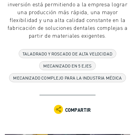
inversión está permitiendo a la empresa lograr
ROBOTS INDUSTRIALES
una producción más rápida, una mayor
ROBOTS COLABORATIVOS
flexibilidad y una alta calidad constante en la
GAMA DE ROBOTS
fabricación de soluciones dentales complejas a
CONTROLADORES DE ROBOTS
partir de materiales exigentes.
ACCESORIOS PARA ROBOTS
SOFTWARE PARA ROBOTS
SOFTWARE DE SIMULACIÓN
TALADRADO Y ROSCADO DE ALTA VELOCIDAD
ROBOTS EDUCATIVOS
MECANIZADO EN 5 EJES
AUTOMATIZACIÓN ROBÓTICA
ROBOTS DE SOLDADURA POR ARCO
MECANIZADO COMPLEJO PARA LA INDUSTRIA MÉDICA
ROBOTS ARTICULADOS
SERIE ARC MATE
SERIE M-900
ROBOTS DELTA
COMPARTIR
ROBOTS PARA ALIMENTOS Y SALAS BLANCAS
ROBOTS DE PINTURA
ROBOTS PARA PALETIZADO