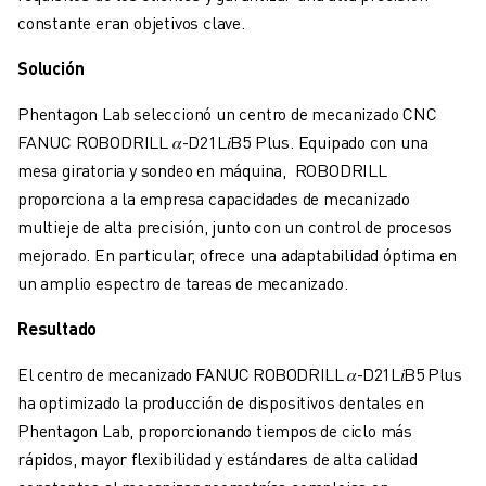
FORMACIÓN Y EDUCACIÓN
constante eran objetivos clave.
FANUC ACADEMY
SOLUCIONES PARA LA INDUSTRIA
Solución
SOLUCIONES EDUCATIVAS
Phentagon Lab seleccionó un centro de mecanizado CNC
WORLDSKILLS Y JÓVENES TALENTOS
FANUC ROBODRILL
𝛼
-D21L
𝑖
B5 Plus. Equipado con una
EVENTOS EDUCATIVOS
mesa giratoria y sondeo en máquina, ROBODRILL
NOTICIAS Y MEDIOS DE COMUNICACIÓN
proporciona a la empresa capacidades de mecanizado
NOTICIAS Y MEDIOS DE COMUNICACIÓN
multieje de alta precisión, junto con un control de procesos
EVENTOS
mejorado. En particular, ofrece una adaptabilidad óptima en
EVENTOS EDUCATIVOS
un amplio espectro de tareas de mecanizado.
SOBRE FANUC
SOBRE FANUC
Resultado
FANUC EN EUROPA
El centro de mecanizado FANUC ROBODRILL
𝛼
-D21L
𝑖
B5 Plus
NUESTRAS SEDES
ha optimizado la producción de dispositivos dentales en
SOSTENIBILIDAD
Phentagon Lab, proporcionando tiempos de ciclo más
CARRERA PROFESIONAL
rápidos, mayor flexibilidad y estándares de alta calidad
DÉ FORMA A SU FUTURO CON FANUC