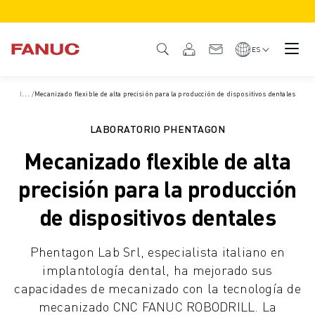
PRODUCTOS
GAMA DE PRODUCTO
ES
CNC Y ACCIONAMIENTOS
BUSCADOR CNC
I
nicio
/
Mecanizado flexible de alta precisión para la producción de dispositivos dentales
/
Casos prácticos
SISTEMAS CNC
ACCIONAMIENTOS
LABORATORIO PHENTAGON
SISTEMA DE E/S
Mecanizado flexible de alta
FUNCIONES Y OPCIONES DEL CNC
PERSONALIZACIÓN
precisión para la producción
SIMULACIÓN - SOLUCIONES DIGITAL TWIN
de dispositivos dentales
SOSTENIBILIDAD DE LOS CNCS
PRODUCTOS CNC EDUCATIVOS
Phentagon Lab Srl, especialista italiano en
SOLUCIONES DE RETROFIT
implantología dental, ha mejorado sus
MODELOS CNC AVANZADOS
capacidades de mecanizado con la tecnología de
ROBOTS
mecanizado CNC FANUC ROBODRILL. La
BUSCADOR DE ROBOTS