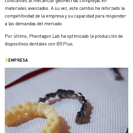
constantes al mecanizar geometrías complejas en
ÚNASE A NOSOTROS " PORTAL DE EMPLEO
materiales avanzados. A su vez, este cambio ha reforzado la
CONTACTAR
competitividad de la empresa y su capacidad para responder
CONTACTE
a las demandas del mercado.
UBICACIONES
IMPRINT
Por último, Phentagon Lab ha optimizado la producción de
dispositivos dentales con B5 Plus.
EMPRESA