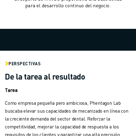
MANIPULACIÓN DE MATERIALES
para el desarrollo continuo del negocio.
PINTURA
PALETIZADO
SOLDADURA POR PUNTOS
INSPECCIÓN VISUAL
CORTE POR HILO EDM
CASOS PRÁCTICOS
ATENCIÓN AL CLIENTE
PERSPECTIVAS
ATENCIÓN AL CLIENTE
De la tarea al resultado
FANUC PLANS
CAMPO Y MANTENIMIENTO
Tarea
ASISTENCIA TÉCNICA A DISTANCIA
PIEZAS DE RECAMBIO
Como empresa pequeña pero ambiciosa, Phentagon Lab
REMANUFACTURING
buscaba elevar sus capacidades de mecanizado en línea con
HERRAMIENTAS DE SERVICIO DIGITAL
la creciente demanda del sector dental. Reforzar la
E- STORE
competitividad, mejorar la capacidad de respuesta a los
CENTRO DE DESCARGAS " MYFANUC
requisitos de los clientes y garantizar una alta precisión