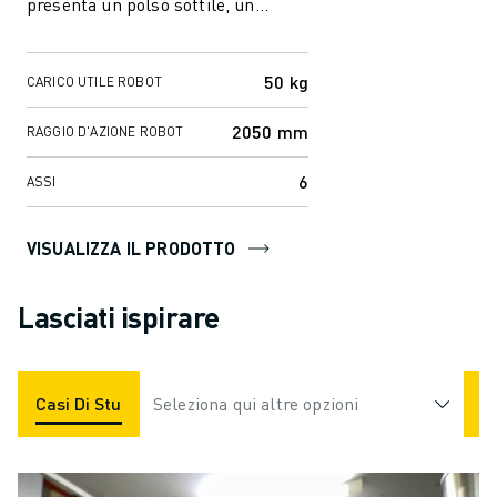
presenta un polso sottile, un
braccio rigido e un design
compatto...
50 kg
CARICO UTILE ROBOT
2050 mm
RAGGIO D'AZIONE ROBOT
6
ASSI
VISUALIZZA IL PRODOTTO
Lasciati ispirare
Casi Di Studio
Seleziona qui altre opzioni
Applicazioni
Industrie