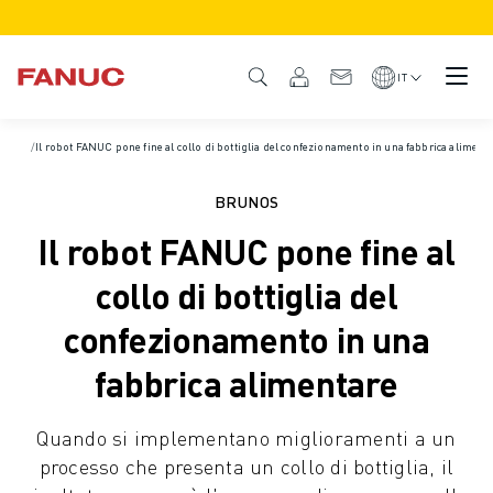
PRODOTTI
DESCRIZIONE DEL PRODOTTO
IT
CNC E AZIONAMENTI
TROVA CNC
Home
/
Il robot FANUC pone fine al collo di bottiglia del confezionamento in una fabbrica aliment
/
Casi di successo
SISTEMI CNC
AZIONAMENTI
BRUNOS
SISTEMA I/O
Il robot FANUC pone fine al
FUNZIONI/OPZIONI DEL CNC
PERSONALIZZAZIONE DEL PRODOTTO
collo di bottiglia del
SIMULAZIONE - SOLUZIONI DIGITAL TWIN
confezionamento in una
SOSTENIBILITÀ MACCHINE CNC
PRODOTTI EDUCATIONAL CNC
fabbrica alimentare
SOLUZIONI RETROFIT
MODELLI CNC AVANZATI
Quando si implementano miglioramenti a un
ROBOT
processo che presenta un collo di bottiglia, il
TROVA ROBOT