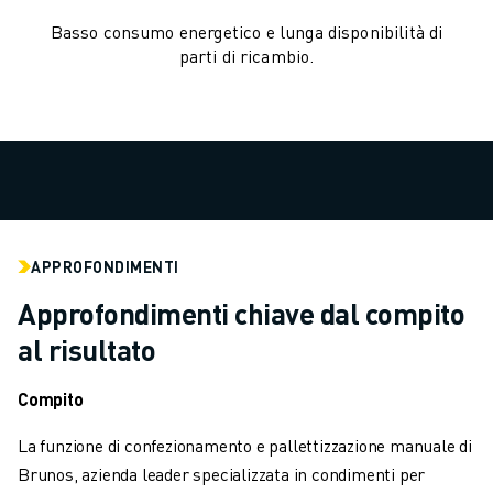
VERNICIATURA
Basso consumo energetico e lunga disponibilità di
PALLETTIZZAZIONE
parti di ricambio.
SALDATURA A PUNTI
ISPEZIONE VISIVA
ELETTROEROSIONE A FILO
CASI DI SUCCESSO
SERVIZIO CLIENTI
ASSISTENZA CLIENTI
FANUC PLANS
APPROFONDIMENTI
ASSISTENZA SUL CAMPO E MANUTENZIONE
ASSISTENZA TECNICA REMOTA
Approfondimenti chiave dal compito
RICAMBI
al risultato
RIGENERAZIONE
STRUMENTI DI SERVICE DIGITALI
Compito
E-STORE
La funzione di confezionamento e pallettizzazione manuale di
CENTRO DOWNLOAD " MYFANUC
Brunos, azienda leader specializzata in condimenti per
TRAINING & EDUCATION