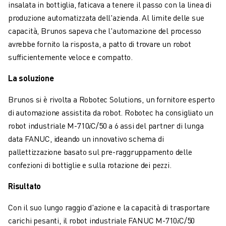
insalata in bottiglia, faticava a tenere il passo con la linea di
FANUC ACADEMY
produzione automatizzata dell'azienda. Al limite delle sue
SOLUZIONI PER L’INDUSTRIA
capacità, Brunos sapeva che l'automazione del processo
SOLUZIONI PER EDUCATION
avrebbe fornito la risposta, a patto di trovare un robot
WORLDSKILLS E GIOVANI TALENTI
sufficientemente veloce e compatto.
NOTIZIE E MEDIA
NOTIZIE E MEDIA
La soluzione
EVENTI
GIORNATE PORTE APERTE
Brunos si è rivolta a Robotec Solutions, un fornitore esperto
EVENTI FORMATIVI
di automazione assistita da robot. Robotec ha consigliato un
INFORMAZIONI SU FANUC
robot industriale M-710𝑖C/50 a 6 assi del partner di lunga
INFORMAZIONI SU FANUC
data FANUC, ideando un innovativo schema di
FANUC IN EUROPA
pallettizzazione basato sul pre-raggruppamento delle
LE NOSTRE SEDI
confezioni di bottiglie e sulla rotazione dei pezzi.
SOSTENIBILITÀ
Risultato
CARRIERA
DAI FORMA AL TUO FUTURO CON FANUC
Con il suo lungo raggio d'azione e la capacità di trasportare
UNISCITI A NOI " CAREER PORTAL
carichi pesanti, il robot industriale FANUC M-710𝑖C/50