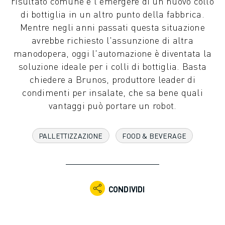
risultato comune è l'emergere di un nuovo collo
ROBOT INDUSTRIALI
di bottiglia in un altro punto della fabbrica.
GAMMA ROBOTICA
Mentre negli anni passati questa situazione
CONTROLLER PER ROBOT
avrebbe richiesto l'assunzione di altra
ACCESSORI PER ROBOT
manodopera, oggi l'automazione è diventata la
SOFTWARE ROBOTICO
soluzione ideale per i colli di bottiglia. Basta
SOFTWARE DI SIMULAZIONE
chiedere a Brunos, produttore leader di
PRODOTTI DI ROBOTICA PER EDUCATION
condimenti per insalate, che sa bene quali
AUTOMAZIONE ROBOTICA
vantaggi può portare un robot.
ROBOT DI SALDATURA AD ARCO
ROBOT ANTROPOMORFI
PALLETTIZZAZIONE
FOOD & BEVERAGE
SERIE ARC MATE
SERIE M-900
ROBOT DELTA
ROBOT PER ALIMENTI E CAMERE BIANCHE
CONDIVIDI
ROBOT PER LA VERNICIATURA
ROBOT PER LA PALLETTIZZAZIONE
ROBOT SCARA