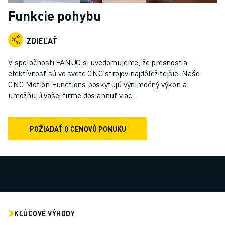
PRIEMYSELNÉ ROBOTY
Funkcie pohybu
KOLABORATÍVNE ROBOTY
ROZSAH ROBOTOV
ZDIEĽAŤ
OVLÁDAČE ROBOTOV - CONTROLLERY
PRÍSLUŠENSTVO K ROBOTOM
V spoločnosti FANUC si uvedomujeme, že presnosť a
SOFTVÉR PRE ROBOTY
efektívnosť sú vo svete CNC strojov najdôležitejšie. Naše
CNC Motion Functions poskytujú výnimočný výkon a
SIMULAČNÝ SOFTVÉR
umožňujú vašej firme dosiahnuť viac.
ROBOTICKÉ VZDELÁVACIE BUNKY
ROBOTICKÁ AUTOMATIZÁCIA
ROBOTY PRE OBLÚKOVÉ ZVÁRANIE
POŽIADAŤ O CENOVÚ PONUKU
KĹBOVÉ ROBOTY
SÉRIA ARC MATE
SÉRIA M-900
DELTA ROBOTY
POTRAVINÁRSKE ROBOTY A ROBOTY PRE ČISTÉ PRIESTORY
LAKOVACIE ROBOTY
KĽÚČOVÉ VÝHODY
PALETIZAČNÉ ROBOTY