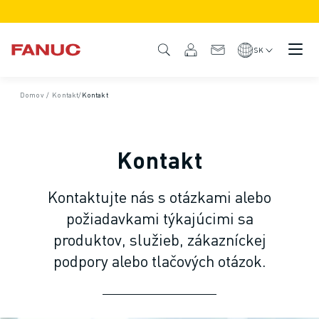
PRODUKTY
PREHĽAD PRODUKTOV
SK
CNC A POHONY
VYHĽADÁVAČ CNC
Domov
/
Kontakt
/
Kontakt
SYSTÉMY CNC
POHONNÉ JEDNOTKY
I/O SYSTÉM
Kontakt
FUNKCIE/MOŽNOSTI CNC
PRISPÔSOBENIE - CUSTOMIZÁCIA
Kontaktujte nás s otázkami alebo
SIMULÁCIA - DIGITÁLNE DVOJČA
požiadavkami týkajúcimi sa
UDRŽATEĽNOSŤ CNC
VZDELÁVACIE PRODUKTY CNC
produktov, služieb, zákazníckej
RIEŠENIA NA MODERNIZÁCIU (RETROFIT)
podpory alebo tlačových otázok.
ADVANCED CNC MODELY
ROBOTY
VYHĽADÁVAČ ROBOTOV