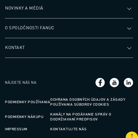
ŠKOLENIA A VZDELÁVANIE
NOVINKY A MÉDIÁ
FANUC AKADÉMIA
RIEŠENIA PRE PRIEMYSELNÉ ODVETVIA
RIEŠENIA PRE VZDELÁVANIE
O SPOLOČNOSTI FANUC
WORLDSKILLS & YOUNG TALENTS - SVETOVÉ SKÚSENOSTI & MLADÉ
VZDELÁVACIE PODUJATIA
KONTAKT
SPRÁVY A MÉDIÁ
SPRÁVY A MÉDIÁ
PODUJATIA
VZDELÁVACIE PODUJATIA
O SPOLOČNOSTI FANUC
NÁJDETE NÁS NA
:
O SPOLOČNOSTI FANUC
FANUC V EURÓPE
OCHRANA OSOBNÝCH ÚDAJOV A ZÁSADY
PODMIENKY POUŽÍVANIA
POUŽÍVANIA SÚBOROV COOKIES
NAŠE LOKALITY
UDRŽATEĽNOSŤ
KANÁLY NA PODÁVANIE SPRÁV O
PODMIENKY NÁKUPU
DODRŽIAVANÍ PREDPISOV
KARIÉRA
IMPRESSUM
KONTAKTUJTE NÁS
TVORTE SVOJU BUDÚCNOSŤ SO SPOLOČNOSŤOU FANUC