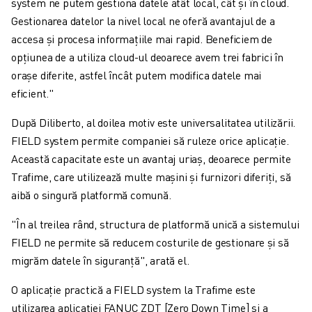
system ne putem gestiona datele atât local, cât și în cloud.
Gestionarea datelor la nivel local ne oferă avantajul de a
accesa și procesa informațiile mai rapid. Beneficiem de
opțiunea de a utiliza cloud-ul deoarece avem trei fabrici în
orașe diferite, astfel încât putem modifica datele mai
eficient."
După Diliberto, al doilea motiv este universalitatea utilizării.
FIELD system permite companiei să ruleze orice aplicație.
Această capacitate este un avantaj uriaș, deoarece permite
Trafime, care utilizează multe mașini și furnizori diferiți, să
aibă o singură platformă comună.
"În al treilea rând, structura de platformă unică a sistemului
FIELD ne permite să reducem costurile de gestionare și să
migrăm datele în siguranță", arată el.
O aplicație practică a FIELD system la Trafime este
utilizarea aplicației FANUC ZDT [Zero Down Time] și a