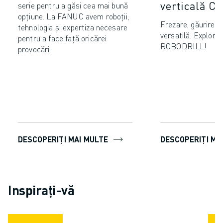
verticală C
serie pentru a găsi cea mai bună
opțiune. La FANUC avem roboții,
Frezare, găurire ș
tehnologia și expertiza necesare
versatilă. Explora
pentru a face față oricărei
ROBODRILL!
provocări.
DESCOPERIȚI MAI MULTE
DESCOPERIȚI MA
Inspirați-vă