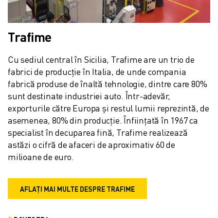
CONTACT
CONTACT
LOCAȚII
Trafime
IMPRINT
Cu sediul central în Sicilia, Trafime are un trio de 
fabrici de producție în Italia, de unde compania 
fabrică produse de înaltă tehnologie, dintre care 80% 
sunt destinate industriei auto. Într-adevăr, 
exporturile către Europa și restul lumii reprezintă, de 
asemenea, 80% din producție. Înființată în 1967 ca 
specialist în decuparea fină, Trafime realizează 
astăzi o cifră de afaceri de aproximativ 60 de 
milioane de euro.
AFLAȚI MAI MULTE DESPRE TRAFIME