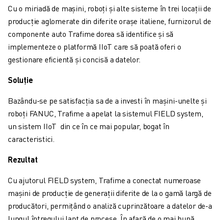
VOPSIRE
Cu o miriadă de mașini, roboți și alte sisteme în trei locații de
PALETIZARE
producție aglomerate din diferite orașe italiene, furnizorul de
SUDARE PRIN PUNCTE
componente auto Trafime dorea să identifice și să
INSPECȚIE VIDEO
implementeze o platformă IIoT care să poată oferi o
TĂIEREA CU FIR EDM
gestionare eficientă și concisă a datelor.
STUDII DE CAZ
Soluție
SERVICIU CLIENȚI
RELAȚII CLIENȚI
Bazându-se pe satisfacția sa de a investi în mașini-unelte și
FANUC PLANS
roboți FANUC, Trafime a apelat la sistemul FIELD system,
SUPORT TEHNIC ȘI ÎNTREȚINERE
un sistem IIoT din ce în ce mai popular, bogat în
ASISTENȚĂ TEHNICĂ LA DISTANȚĂ
caracteristici.
PIESE DE SCHIMB
Rezultat
REPARARE ȘI REFABRICARE
INSTRUMENTE DIGITAL SERVICE
Cu ajutorul FIELD system, Trafime a conectat numeroase
MAGAZIN ONLINE
mașini de producție de generații diferite de la o gamă largă de
DOWNLOAD CENTER » MYFANUC
producători, permițând o analiză cuprinzătoare a datelor de-a
FORMARE ȘI EDUCAȚIE
lungul întregului lanț de procese. În afară de o mai bună