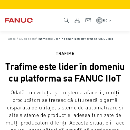
PRODUSE
PREZENTARE GENERALĂ A PRODUSULUI
RO
CNC ȘI ACȚIONĂRI
CNC CĂUTARE
Acasă
/
Studii de caz
/
Trafime este lider în domeniu cu platforma sa FANUC IIoT
SISTEME CNC
ACȚIONĂRI
TRAFIME
SISTEMUL I/O
Trafime este lider în domeniu
CUSTOMIZARE
SIMULARE - DIGITAL TWIN SOLUTIONS
cu platforma sa FANUC IIoT
SUSTENABILITATE CNC
PRODUSE CNC EDUCAȚIONALE
Odată cu evoluția și creșterea afacerii, mulți
SOLUȚII DE RETEHNOLOGIZARE
producători se trezesc că utilizează o gamă
MODELE CNC AVANSATE
disparată de utilaje, sisteme de automatizare și
ROBOȚI
alte sisteme de producție, adesea furnizate de
ROBOȚI CĂUTARE
mulți producători diferiți. Această situație îi face
ROBOȚI INDUSTRIALI
pe unii producători să creadă că gestionarea