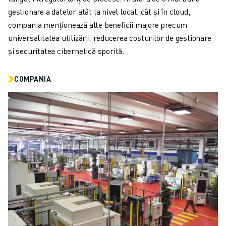
FANUC ACADEMY
gestionare a datelor atât la nivel local, cât și în cloud,
SOLUȚII PENTRU INDUSTRII
compania menționează alte beneficii majore precum
SOLUȚII EDUCAȚIONALE
universalitatea utilizării, reducerea costurilor de gestionare
WORLDSKILLS ȘI TINERELE TALENTE
și securitatea cibernetică sporită.
EVENIMENTE EDUCAȚIONALE
ȘTIRI ȘI MEDIA
COMPANIA
ȘTIRI ȘI MEDIA
EVENIMENTE
EVENIMENTE EDUCAȚIONALE
DESPRE FANUC
DESPRE FANUC
FANUC ÎN EUROPA
LOCAȚIILE NOASTRE
SUSTENABILITATE
CARIERĂ
PROIECTAȚI VIITORUL CU FANUC
ALĂTURAȚI-VĂ ECHIPEI FANUC » CARIERĂ