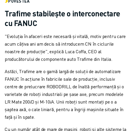
POVESTEA
Trafime stabilește o interconectare
cu FANUC
"Evoluția în afaceri este necesară și vitală, motiv pentru care
acum câțiva ani am decis să introducem CN în ciclurile
noastre de producție", explică Luca Coffa, CEO al
producătorului de componente auto Trafime din Italia.
Astăzi, Trafime are o gamă largă de soluții de automatizare
FANUC în acțiune în fabricile sale de producție, inclusiv
centre de prelucrare ROBODRILL de înaltă performanță și o
varietate de roboți industriali pe șase axe, precum modelele
LR Mate 200𝑖D și M-10𝑖A. Unii roboți sunt montați pe o a
șaptea axă, o cale liniară, pentru a îngriji mașinile situate în
față și în spate.
Cu un număr atât de mare de mașini, roboți și alte sisteme la