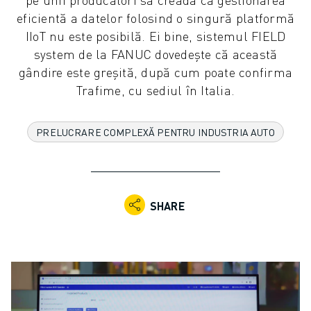
ROBOȚI COLABORATIVI
eficientă a datelor folosind o singură platformă
GAMA ROBOȚI
IIoT nu este posibilă. Ei bine, sistemul FIELD
CONTROLERE ROBOȚI
system de la FANUC dovedește că această
ACCESORII ROBOȚI
gândire este greșită, după cum poate confirma
SOFWARE ROBOȚI
Trafime, cu sediul în Italia.
SOFTWARE DE SIMULARE
PRODUSE DE ROBOTICĂ EDUCAȚIONALĂ
PRELUCRARE COMPLEXĂ PENTRU INDUSTRIA AUTO
AUTOMATIZAREA ROBOTICĂ
ROBOȚI SUDARE CU ARC ELECTRIC
ROBOȚI ARTICULAȚI
SERIA ARC MATE
SHARE
SERIA M-900
ROBOȚI DELTA
ROBOȚI INDUSTRIE ALIMENTARĂ ȘI CLEANROOM
ROBOȚI VOPSIRE
ROBOȚI PALETIZARE
ROBOȚI SCARA