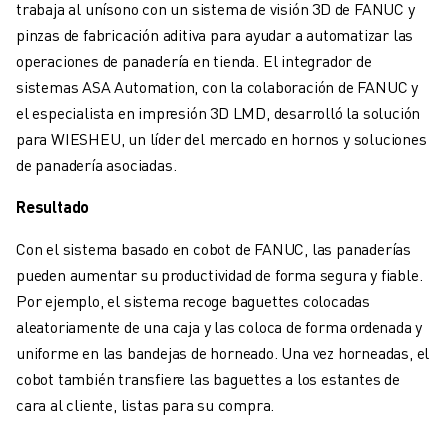
trabaja al unísono con un sistema de visión 3D de FANUC y
FORMACIÓN Y EDUCACIÓN
pinzas de fabricación aditiva para ayudar a automatizar las
FANUC ACADEMY
operaciones de panadería en tienda. El integrador de
SOLUCIONES PARA LA INDUSTRIA
sistemas ASA Automation, con la colaboración de FANUC y
SOLUCIONES EDUCATIVAS
el especialista en impresión 3D LMD, desarrolló la solución
WORLDSKILLS Y JÓVENES TALENTOS
para WIESHEU, un líder del mercado en hornos y soluciones
EVENTOS EDUCATIVOS
de panadería asociadas.
NOTICIAS Y MEDIOS DE COMUNICACIÓN
NOTICIAS Y MEDIOS DE COMUNICACIÓN
Resultado
EVENTOS
EVENTOS EDUCATIVOS
Con el sistema basado en cobot de FANUC, las panaderías
SOBRE FANUC
pueden aumentar su productividad de forma segura y fiable.
SOBRE FANUC
Por ejemplo, el sistema recoge baguettes colocadas
FANUC EN EUROPA
aleatoriamente de una caja y las coloca de forma ordenada y
NUESTRAS SEDES
uniforme en las bandejas de horneado. Una vez horneadas, el
SOSTENIBILIDAD
cobot también transfiere las baguettes a los estantes de
CARRERA PROFESIONAL
cara al cliente, listas para su compra.
DÉ FORMA A SU FUTURO CON FANUC