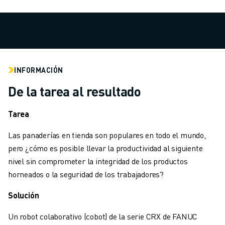
MANIPULACIÓN DE MATERIALES
PINTURA
PALETIZADO
SOLDADURA POR PUNTOS
INSPECCIÓN VISUAL
INFORMACIÓN
CORTE POR HILO EDM
CASOS PRÁCTICOS
De la tarea al resultado
ATENCIÓN AL CLIENTE
ATENCIÓN AL CLIENTE
Tarea
FANUC PLANS
Las panaderías en tienda son populares en todo el mundo,
CAMPO Y MANTENIMIENTO
pero ¿cómo es posible llevar la productividad al siguiente
ASISTENCIA TÉCNICA A DISTANCIA
nivel sin comprometer la integridad de los productos
PIEZAS DE RECAMBIO
horneados o la seguridad de los trabajadores?
REMANUFACTURING
HERRAMIENTAS DE SERVICIO DIGITAL
Solución
E- STORE
Un robot colaborativo (cobot) de la serie CRX de FANUC
CENTRO DE DESCARGAS " MYFANUC