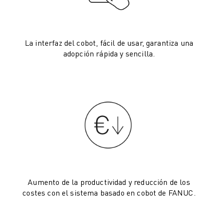
VEHÍCULOS ELÉCTRICOS
ELECTRÓNICA
ALIMENTACIÓN Y BEBIDAS
La interfaz del cobot, fácil de usar, garantiza una
MÉDICO
adopción rápida y sencilla.
PLÁSTICOS
ALMACENAMIENTO, LOGÍSTICA, CORREOS Y PAQUETERÍA
APLICACIONES
TODAS LAS APLICACIONES
MECANIZADO EN 5 EJES
SOLDADURA POR ARCO
MONTAJE
RECTIFICADO CNC
FRESADO CNC
TORNEADO CNC
Aumento de la productividad y reducción de los
TALADRADO Y ROSCADO DE ALTA VELOCIDAD
costes con el sistema basado en cobot de FANUC.
MOLDEO POR INYECCIÓN
MÁQUINAS