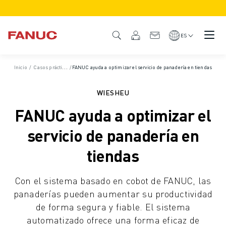
PRODUCTOS
GAMA DE PRODUCTO
ES
CNC Y ACCIONAMIENTOS
BUSCADOR CNC
Inicio
/
Casos prácticos
/
FANUC ayuda a optimizar el servicio de panadería en tiendas
SISTEMAS CNC
ACCIONAMIENTOS
WIESHEU
SISTEMA DE E/S
FANUC ayuda a optimizar el
FUNCIONES Y OPCIONES DEL CNC
PERSONALIZACIÓN
servicio de panadería en
SIMULACIÓN - SOLUCIONES DIGITAL TWIN
tiendas
SOSTENIBILIDAD DE LOS CNCS
PRODUCTOS CNC EDUCATIVOS
Con el sistema basado en cobot de FANUC, las
SOLUCIONES DE RETROFIT
panaderías pueden aumentar su productividad
MODELOS CNC AVANZADOS
de forma segura y fiable. El sistema
ROBOTS
automatizado ofrece una forma eficaz de
BUSCADOR DE ROBOTS