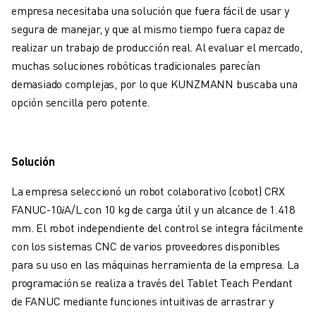
FORMACIÓN Y EDUCACIÓN
empresa necesitaba una solución que fuera fácil de usar y
FANUC ACADEMY
segura de manejar, y que al mismo tiempo fuera capaz de
SOLUCIONES PARA LA INDUSTRIA
realizar un trabajo de producción real. Al evaluar el mercado,
SOLUCIONES EDUCATIVAS
muchas soluciones robóticas tradicionales parecían
WORLDSKILLS Y JÓVENES TALENTOS
demasiado complejas, por lo que KUNZMANN buscaba una
EVENTOS EDUCATIVOS
opción sencilla pero potente.
NOTICIAS Y MEDIOS DE COMUNICACIÓN
NOTICIAS Y MEDIOS DE COMUNICACIÓN
EVENTOS
Solución
EVENTOS EDUCATIVOS
SOBRE FANUC
La empresa seleccionó un robot colaborativo (cobot) CRX
SOBRE FANUC
FANUC-10
𝑖
A/L con 10 kg de carga útil y un alcance de 1.418
FANUC EN EUROPA
mm. El robot independiente del control se integra fácilmente
NUESTRAS SEDES
con los sistemas CNC de varios proveedores disponibles
SOSTENIBILIDAD
para su uso en las máquinas herramienta de la empresa. La
CARRERA PROFESIONAL
programación se realiza a través del Tablet Teach Pendant
DÉ FORMA A SU FUTURO CON FANUC
de FANUC mediante funciones intuitivas de arrastrar y