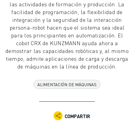
las actividades de formación y producción. La
ROBOTS INDUSTRIALES
facilidad de programación, la flexibilidad de
ROBOTS COLABORATIVOS
integración y la seguridad de la interacción
GAMA DE ROBOTS
persona-robot hacen que el sistema sea ideal
CONTROLADORES DE ROBOTS
para los principiantes en automatización. El
ACCESORIOS PARA ROBOTS
cobot CRX de KUNZMANN ayuda ahora a
SOFTWARE PARA ROBOTS
demostrar las capacidades robóticas y, al mismo
SOFTWARE DE SIMULACIÓN
tiempo, admite aplicaciones de carga y descarga
ROBOTS EDUCATIVOS
de máquinas en la línea de producción.
AUTOMATIZACIÓN ROBÓTICA
ROBOTS DE SOLDADURA POR ARCO
ROBOTS ARTICULADOS
ALIMENTACIÓN DE MÁQUINAS
SERIE ARC MATE
SERIE M-900
ROBOTS DELTA
ROBOTS PARA ALIMENTOS Y SALAS BLANCAS
COMPARTIR
ROBOTS DE PINTURA
ROBOTS PARA PALETIZADO