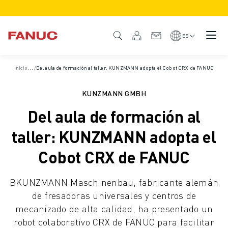
PRODUCTOS
GAMA DE PRODUCTO
ES
CNC Y ACCIONAMIENTOS
BUSCADOR CNC
I
nicio
/
Casos prácticos
/
Del aula de formación al taller: KUNZMANN adopta el Cobot CRX de FANUC
SISTEMAS CNC
ACCIONAMIENTOS
KUNZMANN GMBH
SISTEMA DE E/S
Del aula de formación al
FUNCIONES Y OPCIONES DEL CNC
PERSONALIZACIÓN
taller: KUNZMANN adopta el
SIMULACIÓN - SOLUCIONES DIGITAL TWIN
Cobot CRX de FANUC
SOSTENIBILIDAD DE LOS CNCS
PRODUCTOS CNC EDUCATIVOS
BKUNZMANN Maschinenbau, fabricante alemán
SOLUCIONES DE RETROFIT
de fresadoras universales y centros de
MODELOS CNC AVANZADOS
mecanizado de alta calidad, ha presentado un
ROBOTS
robot colaborativo CRX de FANUC para facilitar
BUSCADOR DE ROBOTS