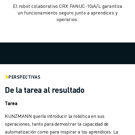
MANIPULACIÓN DE MATERIALES
El robot colaborativo CRX FANUC-10𝑖A/L garantiza
PINTURA
un funcionamiento seguro junto a aprendices y
operarios.
PALETIZADO
SOLDADURA POR PUNTOS
INSPECCIÓN VISUAL
CORTE POR HILO EDM
CASOS PRÁCTICOS
ATENCIÓN AL CLIENTE
ATENCIÓN AL CLIENTE
FANUC PLANS
PERSPECTIVAS
CAMPO Y MANTENIMIENTO
De la tarea al resultado
ASISTENCIA TÉCNICA A DISTANCIA
PIEZAS DE RECAMBIO
Tarea
REMANUFACTURING
HERRAMIENTAS DE SERVICIO DIGITAL
KUNZMANN quería introducir la robótica en sus
E- STORE
operaciones, tanto para demostrar la capacidad de
CENTRO DE DESCARGAS " MYFANUC
automatización como para inspirar a los aprendices. La