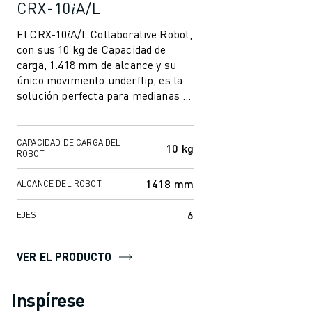
CRX-10𝑖A/L
El CRX-10𝑖A/L Collaborative Robot,
con sus 10 kg de Capacidad de
carga, 1.418 mm de alcance y su
único movimiento underflip, es la
solución perfecta para medianas y
pequeñas empresas, así como
para...
CAPACIDAD DE CARGA DEL
10 kg
ROBOT
1418 mm
ALCANCE DEL ROBOT
6
EJES
VER EL PRODUCTO
Inspírese