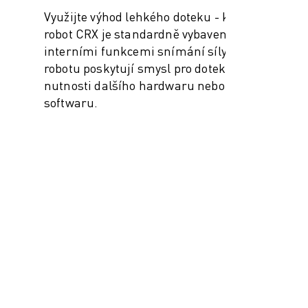
Využijte výhod lehkého doteku - každý
robot CRX je standardně vybaven
interními funkcemi snímání síly, které
robotu poskytují smysl pro dotek a cit bez
nutnosti dalšího hardwaru nebo
softwaru.