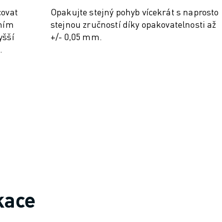
ovat
Opakujte stejný pohyb vícekrát s naprosto
lním
stejnou zručností díky opakovatelnosti až
yšší
+/- 0,05 mm.
.
kace