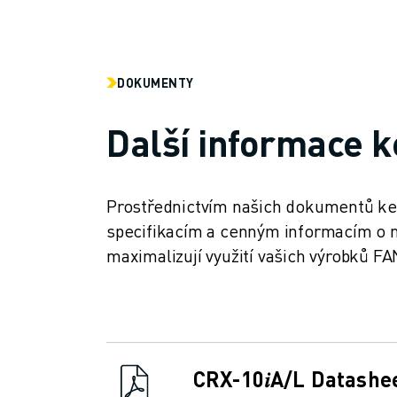
LOKALITY
OTISK
DOKUMENTY
Další informace k
Prostřednictvím našich dokumentů ke 
specifikacím a cenným informacím o n
maximalizují využití vašich výrobků F
CRX-10𝑖A/L Datashe