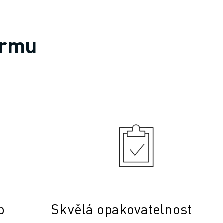
irmu
b
Skvělá opakovatelnost