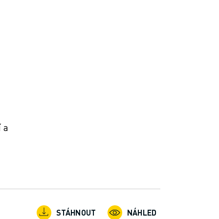
 a
STÁHNOUT
NÁHLED