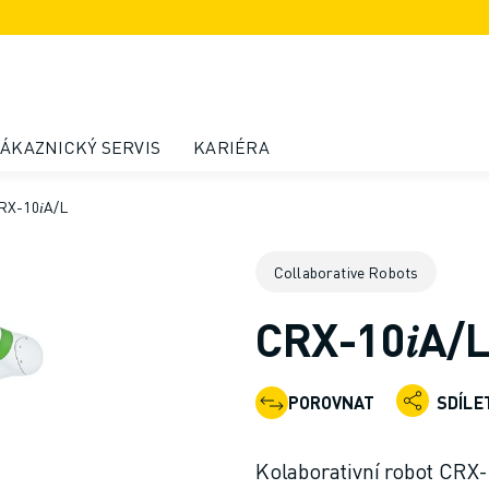
ÁKAZNICKÝ SERVIS
KARIÉRA
RX-10𝑖A/L
Collaborative Robots
CRX-10𝑖A/
POROVNAT
SDÍLE
Kolaborativní robot CRX-