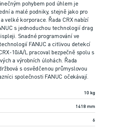
inečným pohybem pod úhlem je
ední a malé podniky, stejně jako pro
y a velké korporace. Řada CRX nabízí
ANUC s jednoduchou technologií drag
ispleji. Snadné programování ve
echnologií FANUC a citlivou detekcí
CRX-10𝑖A/L pracoval bezpečně spolu s
vých a výrobních úlohách. Řada
údržbová s osvědčenou průmyslovou
kazníci společnosti FANUC očekávají.
10 kg
1418 mm
6