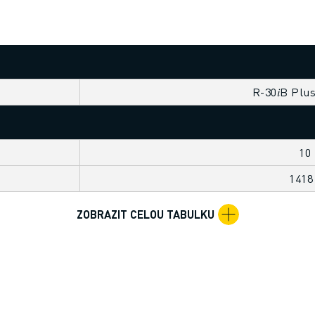
R-30𝑖B Plu
10
141
ZOBRAZIT CELOU TABULKU