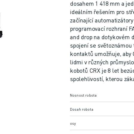
dosahem 1 418 mm a jed
ideálním řešením pro stř
začínající automatizátor
programovací rozhraní F
and drop na dotykovém d
spojení se světoznámou t
kontaktů umožňuje, aby 
lidmi v různých průmyslo
kobotů CRX je 8 let bez
spolehlivostí, kterou zá
Nosnost robota
Dosah robota
osy