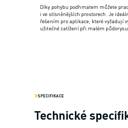
MANIPULACE S MATERIÁLEM
Díky pohybu podhmatem můžete prac
LAKOVÁNÍ
i ve stísněnějších prostorech. Je ideá
PALETIZACE
řešením pro aplikace, které vyžadují v
BODOVÉ SVAŘOVÁNÍ
užitečné zatížení při malém půdorysu
KONTROLA POMOCÍ STROJOVÉHO VIDĚNÍ
ŘEZÁNÍ DRÁTŮ EDM
PŘÍPADOVÉ STUDIE
ZÁKAZNICKÝ SERVIS
PÉČE O ZÁKAZNÍKY
PLÁNY SPOLEČNOSTI FANUC
SERVIS A ÚDRŽBA
VZDÁLENÁ TECHNICKÁ PODPORA
NÁHRADNÍ DÍLY
SPECIFIKACE
RENOVACE
NÁSTROJE DIGITÁLNÍCH SLUŽEB
Technické specifi
E-OBCHOD
KE STAŽENÍ " MYFANUC