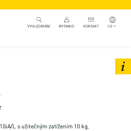
MYFANUC
KONTAKT
CS
VYHLEDÁVÁNÍ
L
T
10𝑖A/L s užitečným zatížením 10 kg,