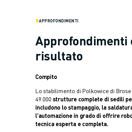
PALLETTIZZAZIONE
SALDATURA A PUNTI
ISPEZIONE VISIVA
APPROFONDIMENTI
ELETTROEROSIONE A FILO
CASI DI SUCCESSO
Approfondimenti c
SERVIZIO CLIENTI
ASSISTENZA CLIENTI
risultato
FANUC PLANS
ASSISTENZA SUL CAMPO E MANUTENZIONE
ASSISTENZA TECNICA REMOTA
Compito
RICAMBI
RIGENERAZIONE
Lo stabilimento di Polkowice di Brose 
STRUMENTI DI SERVICE DIGITALI
49.000
strutture complete di sedili p
E-STORE
includono lo stampaggio, la saldatur
CENTRO DOWNLOAD " MYFANUC
l'automazione in grado di offrire rob
TRAINING & EDUCATION
tecnica esperta e completa.
FANUC ACADEMY