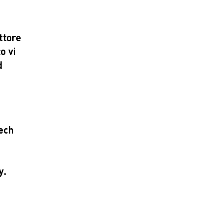
ttore
o vi
d
tech
a
y.