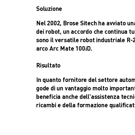
SOLUZIONI PER L’INDUSTRIA
Soluzione
SOLUZIONI PER EDUCATION
WORLDSKILLS E GIOVANI TALENTI
Nel 2002, Brose Sitech ha avviato un
NOTIZIE E MEDIA
dei robot, un accordo che continua tu
NOTIZIE E MEDIA
sono il versatile robot industriale R-
EVENTI
arco Arc Mate 100𝑖D.
GIORNATE PORTE APERTE
EVENTI FORMATIVI
Risultato
INFORMAZIONI SU FANUC
INFORMAZIONI SU FANUC
In quanto fornitore del settore autom
FANUC IN EUROPA
gode di un vantaggio molto importan
LE NOSTRE SEDI
beneficia anche dell'assistenza tecni
SOSTENIBILITÀ
ricambi e della formazione qualifica
CARRIERA
DAI FORMA AL TUO FUTURO CON FANUC
UNISCITI A NOI " CAREER PORTAL
CONTATTACI