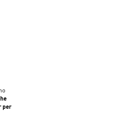
rno
che
r per