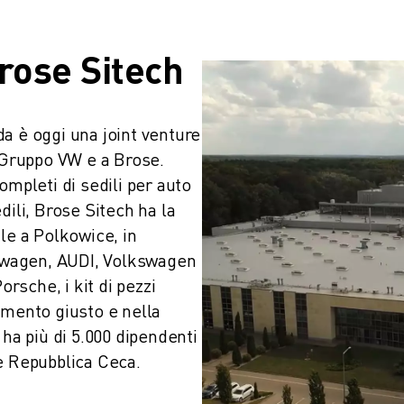
rose Sitech
a è oggi una joint venture 
 Gruppo VW e a Brose. 
mpleti di sedili per auto 
ili, Brose Sitech ha la 
le a Polkowice, in 
wagen, AUDI, Volkswagen 
sche, i kit di pezzi 
omento giusto e nella 
ha più di 5.000 dipendenti 
 e Repubblica Ceca.