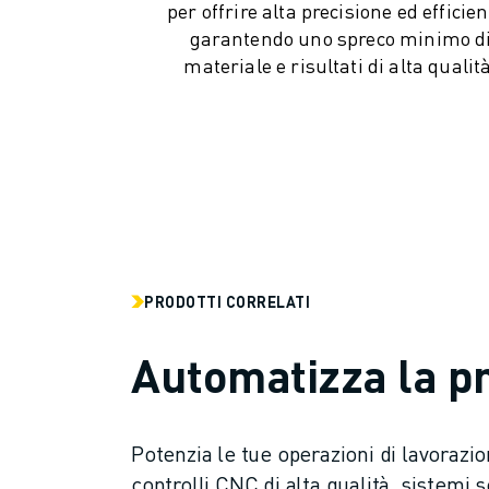
per offrire alta precisione ed efficie
SOLUZIONI PER L’INDUSTRIA
garantendo uno spreco minimo d
SOLUZIONI PER EDUCATION
materiale e risultati di alta qualità
WORLDSKILLS E GIOVANI TALENTI
NOTIZIE E MEDIA
NOTIZIE E MEDIA
EVENTI
GIORNATE PORTE APERTE
EVENTI FORMATIVI
INFORMAZIONI SU FANUC
INFORMAZIONI SU FANUC
FANUC IN EUROPA
PRODOTTI CORRELATI
LE NOSTRE SEDI
SOSTENIBILITÀ
Automatizza la pr
CARRIERA
DAI FORMA AL TUO FUTURO CON FANUC
UNISCITI A NOI " CAREER PORTAL
Potenzia le tue operazioni di lavorazi
CONTATTACI
controlli CNC di alta qualità, sistemi s