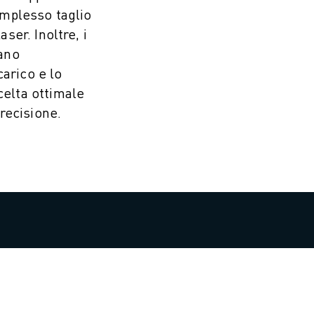
complesso taglio
aser. Inoltre, i
rano
arico e lo
celta ottimale
precisione.