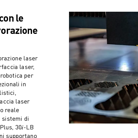
con le
vorazione
orazione laser
ZA PRODUTTIVA (IOT)
faccia laser,
robotica per
zionali in
stici,
faccia laser
o reale
 sistemi di
Plus, 30𝑖-LB
oni supportano