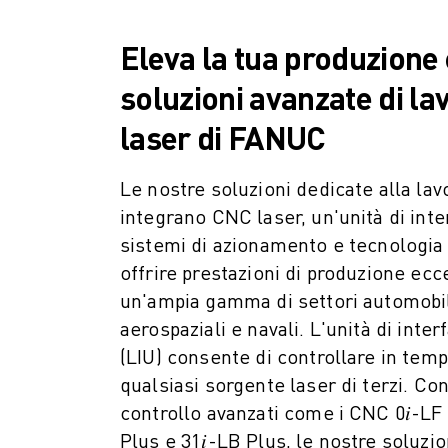
MACCHINE PER ELETTROEROSIONE A FILO
ROBOCUT MACCHINE PER ELETTROEROSIONE A FILO
Eleva la tua produzione 
ROBOCUT HARDWARE
SOFTWARE ROBOCUT
soluzioni avanzate di la
MANUTENZIONE PREVENTIVA DI ROBOCUT
laser di FANUC
SOSTENIBILITÀ DI ROBOCUT
SOLUZIONI IIOT
SOLUZIONI PER FABBRICHE INTELLIGENTI
Le nostre soluzioni dedicate alla lav
SOLUZIONI DI FABBRICA INTELLIGENTI PER AUMENTARE L'EFFICIEN
integrano CNC laser, un'unità di inter
REGISTRAZIONE DEI PRODOTTI " PORTALE FANUC
sistemi di azionamento e tecnologia 
CASI DI SUCCESSO
offrire prestazioni di produzione ecce
SOLUZIONI
un'ampia gamma di settori automobili
SETTORI
aerospaziali e navali. L'unità di inter
TUTTI I SETTORI
(LIU) consente di controllare in temp
AEROSPAZIALE
qualsiasi sorgente laser di terzi. Con
AUTOMOTIVE
controllo avanzati come i CNC 0𝑖-LF 
VEICOLI ELETTRICI
Plus e 31𝑖-LB Plus, le nostre soluzi
ELETTRONICA