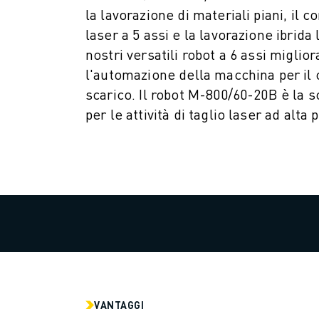
la lavorazione di materiali piani, il 
FOOD & BEVERAGE
laser a 5 assi e la lavorazione ibrida l
MEDICALE
PLASTICA
nostri versatili robot a 6 assi miglio
MAGAZZINAGGIO, LOGISTICA, SPEDIZIONI E PACCHI
l'automazione della macchina per il c
APPLICAZIONI
scarico. Il robot M-800/60-20B è la s
TUTTE LE APPLICAZIONI
per le attività di taglio laser ad alta 
MACCHINE A 5 ASSI
SALDATURA AD ARCO
ASSEMBLAGGIO
RETTIFICA CNC
FRESATURA CNC
TORNITURA CNC
FORATURA E MASCHIATURA AD ALTA VELOCITÀ
STAMPAGGIO A INIEZIONE
ASSERVIMENTO MACCHINA
MOVIMENTAZIONE DEI MATERIALI
VANTAGGI
VERNICIATURA