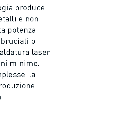
logia produce
etalli e non
lta potenza
 bruciati o
saldatura laser
oni minime.
plesse, la
produzione
.