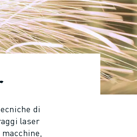
r
tecniche di
raggi laser
le macchine,