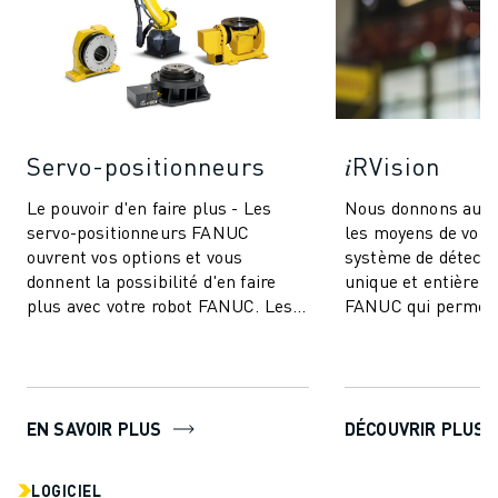
Servo-positionneurs
𝑖RVision
Le pouvoir d'en faire plus - Les
Nous donnons aux
servo-positionneurs FANUC
les moyens de voir !
ouvrent vos options et vous
système de détectio
donnent la possibilité d'en faire
unique et entièrem
plus avec votre robot FANUC. Les
FANUC qui permet 
modèles couvrent une gamme de
FANUC de voir - re
charges utile...
production ...
EN SAVOIR PLUS
DÉCOUVRIR PLUS
LOGICIEL