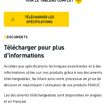
VOIR LE TABLEAU COMPLET
MANUTENTION
PEINTURE
PALETTISATION
TÉLÉCHARGER LES
SPÉCIFICATIONS
SOUDAGE PAR POINTS
INSPECTION DE LA VISION
DÉCOUPAGE PAR FIL EDM
DOCUMENTS
TÉMOIGNAGES
Télécharger pour plus
SERVICE CLIENTÈLE
d'informations
SERVICE CLIENTÈLE
FANUC PLANS
Accédez aux spécifications techniques essentielles et à des
TERRAIN ET MAINTENANCE
informations utiles sur nos produits grâce à nos documents
SUPPORT TECHNIQUE À DISTANCE
téléchargeables, facilitant ainsi votre processus de prise de
PIÈCES DE RECHANGE
décision et maximisant l'utilisation de vos produits FANUC.
REMISE À NEUF
OUTILS DE SERVICE NUMÉRIQUE
Les documents téléchargeables sont disponibles en anglais
E-STORE
et en français.
CENTRE DE TÉLÉCHARGEMENT " MYFANUC