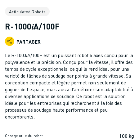
ROBOTS INDUSTRIELS
Articulated Robots
ROBOTS COLLABORATIFS
GAMME DE ROBOTS
R-1000𝑖A/100F
CONTRÔLEURS DE ROBOTS
ACCESSOIRES POUR ROBOTS
PARTAGER
LOGICIEL ROBOT
LOGICIEL DE SIMULATION
Le R-1000𝑖A/100F est un puissant robot 6 axes conçu pour la
PRODUITS DE ROBOTIQUE ÉDUCATIVE
polyvalence et la précision. Conçu pour la vitesse, il offre des
AUTOMATISATION DES ROBOTS
temps de cycle exceptionnels, ce qui le rend idéal pour une
variété de tâches de soudage par points à grande vitesse. Sa
ROBOTS DE SOUDAGE À L'ARC
conception compacte et légère permet non seulement de
ROBOTS ARTICULÉS
gagner de l'espace, mais aussi d'améliorer son adaptabilité à
SÉRIE ARC MATE
diverses applications de soudage. Ce robot est la solution
SÉRIE M-900
idéale pour les entreprises qui recherchent à la fois des
ROBOTS DELTA
processus de soudage haute performance et peu
encombrants.
ROBOTS POUR L'ALIMENTATION ET LES SALLES BLANCHES
ROBOTS DE PEINTURE
ROBOTS PALETTISEURS
100 kg
Charge utile du robot