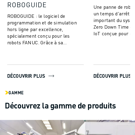
ROBOGUIDE
Une panne de robot
un temps d'arrêt d
ROBOGUIDE : le logiciel de
important du syst
programmation et de simulation
Zero Down Time est
hors ligne par excellence,
IoT conçue pour él
spécialement conçu pour les
arrêts de producti
robots FANUC. Grâce à sa
améliorer ...
technologie de pointe, ROBOGUIDE
permet aux utilisateurs de...
DÉCOUVRIR PLUS
DÉCOUVRIR PLUS
GAMME
Découvrez la gamme de produits