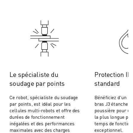
ROBOSHOT MAINTENANCE PRÉVENTIVE
COÛT TOTAL D'UNE ROBOSHOT
MACHINES D'ÉLECTROÉROSION PAR FIL
ROBOCUT MACHINES D'ÉLECTROÉROSION À FIL
ROBOCUT MATÉRIEL
LOGICIEL ROBOCUT
ROBOCUT MAINTENANCE PRÉVENTIVE
DURABILITÉ DU ROBOCUT
SOLUTIONS IIOT
SOLUTIONS POUR L'USINE INTELLIGENTE
Le spécialiste du
Protection IP
DES SOLUTIONS D'USINE INTELLIGENTE POUR AMÉLIORER L'EFFICAC
soudage par points
standard
ENREGISTREMENT DU PRODUIT "
TÉMOIGNAGES
Ce robot, spécialiste du soudage
Bénéficiez d'un po
SOLUTIONS
par points, est idéal pour les
bras J3 étanches à
INDUSTRIES
cellules multi-robots et offre des
poussière pour un
TOUTES LES INDUSTRIES
durées de fonctionnement
la plus longue pos
inégalées et des performances
temps de fonctio
AÉROSPATIALE
maximales avec des charges
exceptionnel.
AUTOMOBILE