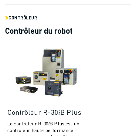
REJOIGNEZ-NOUS
CONTACT
CONTACT
CONTRÔLEUR
LOCALISATION DES SITES
Contrôleur du robot
IMPRESSION
Contrôleur R-30𝑖B Plus
Le contrôleur R-30𝑖B Plus est un
contrôleur haute performance