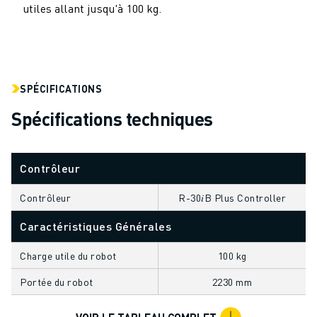
utiles allant jusqu'à 100 kg.
VÉHICULES ÉLECTRIQUES
ÉLECTRONIQUE
ALIMENTATION ET BOISSONS
MÉDICAL
PLASTIQUES
SPÉCIFICATIONS
ENTREPOSAGE, LOGISTIQUE, POSTE ET COLIS
Spécifications techniques
APPLICATIONS
TOUTES LES APPLICATIONS
USINAGE 5 AXES
Contrôleur
SOUDAGE À L'ARC
Contrôleur
R-30𝑖B Plus Controller
ASSEMBLAGE
RECTIFICATION CNC
Caractéristiques Générales
FRAISAGE CNC
TOURNAGE CNC
Charge utile du robot
100 kg
PERÇAGE ET TARAUDAGE À GRANDE VITESSE
Portée du robot
2230 mm
MOULAGE PAR INJECTION
ENTRETIEN DES MACHINES