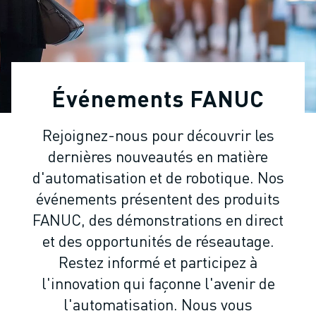
ROBOTS INDUSTRIELS
ROBOTS COLLABORATIFS
GAMME DE ROBOTS
CONTRÔLEURS DE ROBOTS
ACCESSOIRES POUR ROBOTS
Événements FANUC
LOGICIEL ROBOT
LOGICIEL DE SIMULATION
Rejoignez-nous pour découvrir les
PRODUITS DE ROBOTIQUE ÉDUCATIVE
dernières nouveautés en matière
AUTOMATISATION DES ROBOTS
ROBOTS DE SOUDAGE À L'ARC
d'automatisation et de robotique. Nos
ROBOTS ARTICULÉS
événements présentent des produits
SÉRIE ARC MATE
FANUC, des démonstrations en direct
SÉRIE M-900
et des opportunités de réseautage.
ROBOTS DELTA
Restez informé et participez à
ROBOTS POUR L'ALIMENTATION ET LES SALLES BLANCHES
l'innovation qui façonne l'avenir de
ROBOTS DE PEINTURE
l'automatisation. Nous vous
ROBOTS PALETTISEURS