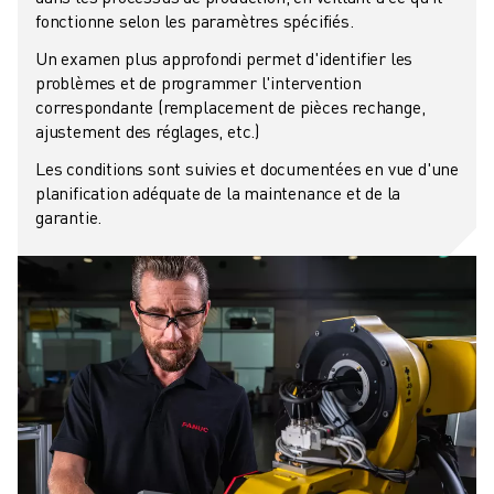
FORMATION ET ÉDUCATION
fonctionne selon les paramètres spécifiés.
FANUC ACADEMY
Un examen plus approfondi permet d'identifier les
SOLUTIONS POUR LES INDUSTRIES
problèmes et de programmer l'intervention
SOLUTIONS POUR L'ÉDUCATION
correspondante (remplacement de pièces rechange,
WORLDSKILLS ET JEUNES TALENTS
ajustement des réglages, etc.)
ÉVÉNEMENTS ÉDUCATIFS
Les conditions sont suivies et documentées en vue d'une
ACTUALITÉS ET MÉDIAS
planification adéquate de la maintenance et de la
ACTUALITÉS ET MÉDIAS
garantie.
EVÉNEMENTS
ÉVÉNEMENTS ÉDUCATIFS
A PROPOS DE FANUC
A PROPOS DE FANUC
FANUC EN EUROPE
NOS SITES
DÉVELOPPEMENT DURABLE
CARRIÈRE
FAÇONNEZ VOTRE AVENIR AVEC FANUC