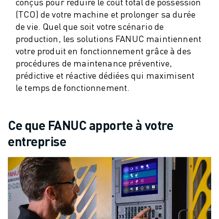
ROBOSHOT MAINTENANCE PRÉVENTIVE
conçus pour réduire le coût total de possession
COÛT TOTAL D'UNE ROBOSHOT
(TCO) de votre machine et prolonger sa durée
de vie. Quel que soit votre scénario de
MACHINES D'ÉLECTROÉROSION PAR FIL
production, les solutions FANUC maintiennent
ROBOCUT MACHINES D'ÉLECTROÉROSION À FIL
votre produit en fonctionnement grâce à des
ROBOCUT MATÉRIEL
procédures de maintenance préventive,
LOGICIEL ROBOCUT
prédictive et réactive dédiées qui maximisent
ROBOCUT MAINTENANCE PRÉVENTIVE
le temps de fonctionnement.
DURABILITÉ DU ROBOCUT
SOLUTIONS IIOT
SOLUTIONS POUR L'USINE INTELLIGENTE
Ce que FANUC apporte à votre
DES SOLUTIONS D'USINE INTELLIGENTE POUR AMÉLIORER L'EFFICAC
entreprise
ENREGISTREMENT DU PRODUIT "
TÉMOIGNAGES
SOLUTIONS
INDUSTRIES
TOUTES LES INDUSTRIES
AÉROSPATIALE
AUTOMOBILE