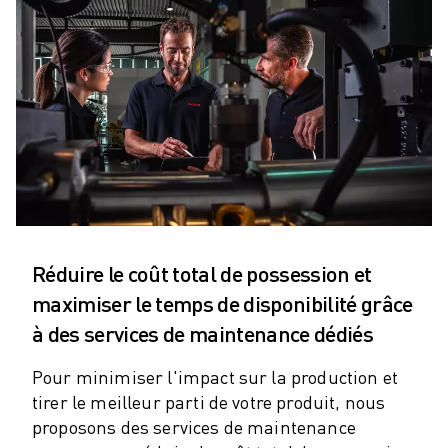
ROBOTS SCARA
CENTRES D'USINAGE CNC COMPACTS
RECHERCHE DE ROBODRILL
ROBODRILL CENTRES D'USINAGE CNC COMPACTS
ROBODRILL MATÉRIEL
LOGICIEL ROBODRILL
ROBODRILL MAINTENANCE PRÉVENTIVE
DURABILITÉ DU ROBODRILL
ROBODRILL ENSEMBLE DE ROBOTS
ROBODRILL KIT PÉDAGOGIQUE
MACHINES DE MOULAGE PAR INJECTION ÉLECTRIQUES
Réduire le coût total de possession et
RECHERCHE DE ROBOSHOT
maximiser le temps de disponibilité grâce
ROBOSHOT MACHINES DE MOULAGE PAR INJECTION ÉLECTRIQUES
à des services de maintenance dédiés
ROBOSHOT MATÉRIEL
LOGICIEL ROBOSHOT
Pour minimiser l'impact sur la production et
DURABILITÉ DU ROBOSHOT
tirer le meilleur parti de votre produit, nous
ROBOSHOT ENSEMBLE DE ROBOTS
proposons des services de maintenance