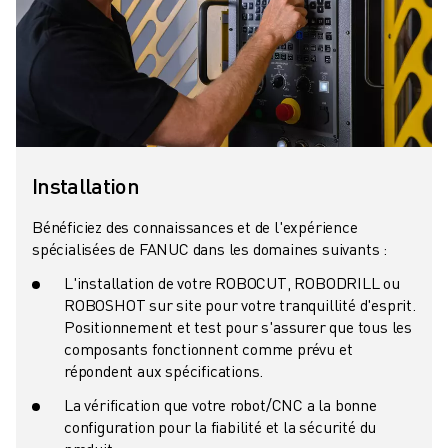
VÉHICULES ÉLECTRIQUES
ÉLECTRONIQUE
ALIMENTATION ET BOISSONS
MÉDICAL
PLASTIQUES
ENTREPOSAGE, LOGISTIQUE, POSTE ET COLIS
APPLICATIONS
Installation
TOUTES LES APPLICATIONS
Bénéficiez des connaissances et de l'expérience
USINAGE 5 AXES
spécialisées de FANUC dans les domaines suivants :
SOUDAGE À L'ARC
ASSEMBLAGE
L'installation de votre ROBOCUT, ROBODRILL ou
ROBOSHOT sur site pour votre tranquillité d'esprit.
RECTIFICATION CNC
Positionnement et test pour s'assurer que tous les
FRAISAGE CNC
composants fonctionnent comme prévu et
TOURNAGE CNC
répondent aux spécifications.
PERÇAGE ET TARAUDAGE À GRANDE VITESSE
La vérification que votre robot/CNC a la bonne
MOULAGE PAR INJECTION
configuration pour la fiabilité et la sécurité du
ENTRETIEN DES MACHINES