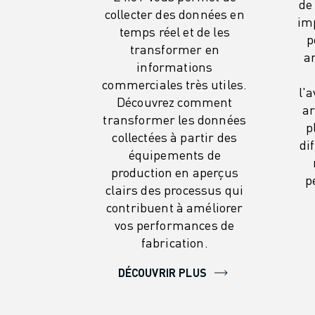
de
MANUTENTION
collecter des données en
imp
PEINTURE
temps réel et de les
p
PALETTISATION
transformer en
a
SOUDAGE PAR POINTS
informations
commerciales très utiles.
INSPECTION DE LA VISION
l'
Découvrez comment
DÉCOUPAGE PAR FIL EDM
ar
transformer les données
TÉMOIGNAGES
p
collectées à partir des
SERVICE CLIENTÈLE
di
équipements de
SERVICE CLIENTÈLE
production en aperçus
FANUC PLANS
p
clairs des processus qui
TERRAIN ET MAINTENANCE
contribuent à améliorer
SUPPORT TECHNIQUE À DISTANCE
vos performances de
PIÈCES DE RECHANGE
fabrication.
REMISE À NEUF
OUTILS DE SERVICE NUMÉRIQUE
DÉCOUVRIR PLUS
E-STORE
CENTRE DE TÉLÉCHARGEMENT " MYFANUC