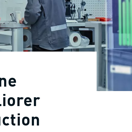
ine
liorer
uction