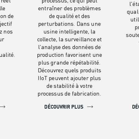
réel
processus, ce qui peut
l'é
lle
entraîner des problèmes
qual
ion de
de qualité et des
uti
jectif
perturbations. Dans une
p
z nos
usine intelligente, la
soute
ur
collecte, la surveillance et
l'analyse des données de
ualité.
production favorisent une
plus grande répétabilité.
Découvrez quels produits
IIoT peuvent ajouter plus
de stabilité à votre
processus de fabrication.
DÉCOUVRIR PLUS
DÉ