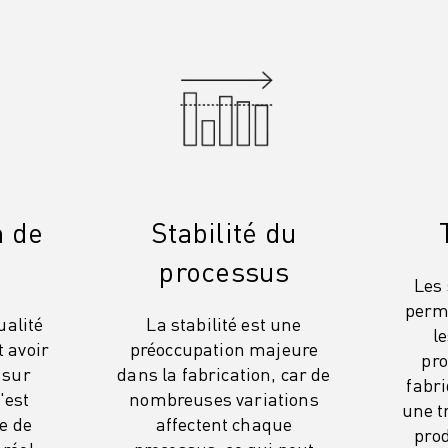
n de
Stabilité du
é
processus
Les 
perme
ualité
La stabilité est une
l
 avoir
préoccupation majeure
pro
 sur
dans la fabrication, car de
fabri
c'est
nombreuses variations
une t
te de
affectent chaque
pro