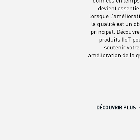
données en temps 
REJOIGNEZ-NOUS
devient essentie
CONTACT
lorsque l'améliorat
CONTACT
la qualité est un ob
LOCALISATION DES SITES
principal. Découvre
IMPRESSION
produits IIoT po
soutenir votre
amélioration de la q
DÉCOUVRIR PLUS