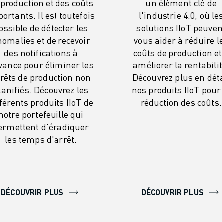
 production et des coûts
un élément clé de
ortants. Il est toutefois
l'industrie 4.0, où le
ossible de détecter les
solutions IIoT peuven
nomalies et de recevoir
vous aider à réduire l
des notifications à
coûts de production et
avance pour éliminer les
améliorer la rentabilit
rêts de production non
Découvrez plus en déta
lanifiés. Découvrez les
nos produits IIoT pour
fférents produits IIoT de
réduction des coûts.
notre portefeuille qui
ermettent d'éradiquer
les temps d'arrêt.
DÉCOUVRIR PLUS
DÉCOUVRIR PLUS