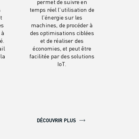
permet de suivre en
s
temps réel l'utilisation de
t
l'énergie sur les
es
machines, de procéder à
 à
des optimisations ciblées
é.
et de réaliser des
il
économies, et peut être
 la
facilitée par des solutions
IoT.
DÉCOUVRIR PLUS