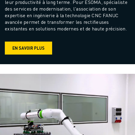
leur productivité à long terme. Pour ESOMA, spécialiste 
VÉHICULES ÉLECTRIQUES
des services de modernisation, l'association de son 
ÉLECTRONIQUE
expertise en ingénierie à la technologie CNC FANUC 
avancée permet de transformer les rectifieuses 
ALIMENTATION ET BOISSONS
existantes en solutions modernes et de haute précision.
MÉDICAL
PLASTIQUES
ENTREPOSAGE, LOGISTIQUE, POSTE ET COLIS
EN SAVOIR PLUS
APPLICATIONS
TOUTES LES APPLICATIONS
USINAGE 5 AXES
SOUDAGE À L'ARC
ASSEMBLAGE
RECTIFICATION CNC
FRAISAGE CNC
TOURNAGE CNC
PERÇAGE ET TARAUDAGE À GRANDE VITESSE
MOULAGE PAR INJECTION
ENTRETIEN DES MACHINES