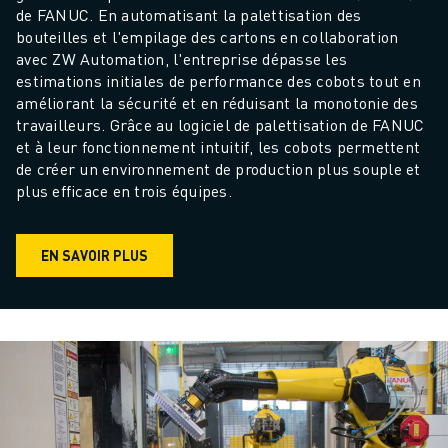
FORMATION ET ÉDUCATION
de FANUC. En automatisant la palettisation des 
FANUC ACADEMY
bouteilles et l'empilage des cartons en collaboration 
avec ZW Automation, l'entreprise dépasse les 
SOLUTIONS POUR LES INDUSTRIES
estimations initiales de performance des cobots tout en 
SOLUTIONS POUR L'ÉDUCATION
améliorant la sécurité et en réduisant la monotonie des 
WORLDSKILLS ET JEUNES TALENTS
travailleurs. Grâce au logiciel de palettisation de FANUC 
ÉVÉNEMENTS ÉDUCATIFS
et à leur fonctionnement intuitif, les cobots permettent 
ACTUALITÉS ET MÉDIAS
de créer un environnement de production plus souple et 
plus efficace en trois équipes.
ACTUALITÉS ET MÉDIAS
EVÉNEMENTS
ÉVÉNEMENTS ÉDUCATIFS
EN SAVOIR PLUS
A PROPOS DE FANUC
A PROPOS DE FANUC
FANUC EN EUROPE
NOS SITES
DÉVELOPPEMENT DURABLE
CARRIÈRE
FAÇONNEZ VOTRE AVENIR AVEC FANUC