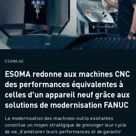
ROBOSHOT MAINTENANCE PRÉVENTIVE
COÛT TOTAL D'UNE ROBOSHOT
MACHINES D'ÉLECTROÉROSION PAR FIL
ROBOCUT MACHINES D'ÉLECTROÉROSION À FIL
ROBOCUT MATÉRIEL
LOGICIEL ROBOCUT
ROBOCUT MAINTENANCE PRÉVENTIVE
DURABILITÉ DU ROBOCUT
ESOMA AG
SOLUTIONS IIOT
SOLUTIONS POUR L'USINE INTELLIGENTE
ESOMA redonne aux machines CNC
DES SOLUTIONS D'USINE INTELLIGENTE POUR AMÉLIORER L'EFFICAC
des performances équivalentes à
ENREGISTREMENT DU PRODUIT "
celles d'un appareil neuf grâce aux
TÉMOIGNAGES
solutions de modernisation FANUC
SOLUTIONS
INDUSTRIES
La modernisation des machines-outils existantes 
TOUTES LES INDUSTRIES
constitue un moyen stratégique de prolonger leur cycle 
AÉROSPATIALE
de vie, d'améliorer leurs performances et de garantir 
AUTOMOBILE