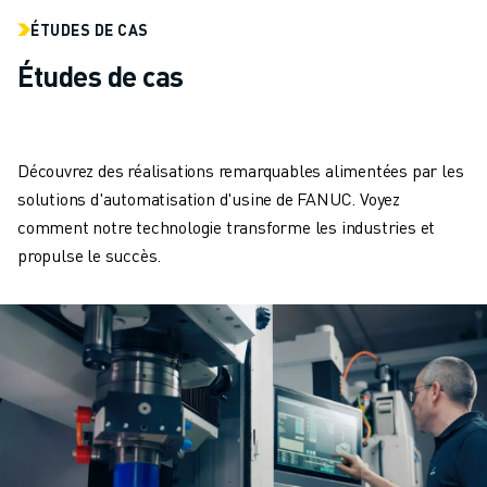
ROBOTS SCARA
ÉTUDES DE CAS
CENTRES D'USINAGE CNC COMPACTS
RECHERCHE DE ROBODRILL
Études de cas
ROBODRILL CENTRES D'USINAGE CNC COMPACTS
ROBODRILL MATÉRIEL
LOGICIEL ROBODRILL
Découvrez des réalisations remarquables alimentées par les
ROBODRILL MAINTENANCE PRÉVENTIVE
solutions d'automatisation d'usine de FANUC. Voyez
DURABILITÉ DU ROBODRILL
comment notre technologie transforme les industries et
ROBODRILL ENSEMBLE DE ROBOTS
propulse le succès.
ROBODRILL KIT PÉDAGOGIQUE
MACHINES DE MOULAGE PAR INJECTION ÉLECTRIQUES
RECHERCHE DE ROBOSHOT
ROBOSHOT MACHINES DE MOULAGE PAR INJECTION ÉLECTRIQUES
ROBOSHOT MATÉRIEL
LOGICIEL ROBOSHOT
DURABILITÉ DU ROBOSHOT
ROBOSHOT ENSEMBLE DE ROBOTS