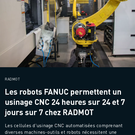
REJOIGNEZ-NOUS
CONTACT
CONTACT
LOCALISATION DES SITES
IMPRESSION
RADMOT
Les robots FANUC permettent un
usinage CNC 24 heures sur 24 et 7
jours sur 7 chez RADMOT
Les cellules d'usinage CNC automatisées comprenant 
diverses machines-outils et robots nécessitent une 