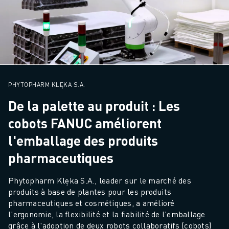
MANUTENTION
PEINTURE
PALETTISATION
SOUDAGE PAR POINTS
INSPECTION DE LA VISION
DÉCOUPAGE PAR FIL EDM
PHYTOPHARM KLĘKA S.A.
TÉMOIGNAGES
SERVICE CLIENTÈLE
De la palette au produit : Les
SERVICE CLIENTÈLE
cobots FANUC améliorent
FANUC PLANS
l'emballage des produits
TERRAIN ET MAINTENANCE
SUPPORT TECHNIQUE À DISTANCE
pharmaceutiques
PIÈCES DE RECHANGE
Phytopharm Klęka S.A., leader sur le marché des 
REMISE À NEUF
produits à base de plantes pour les produits 
OUTILS DE SERVICE NUMÉRIQUE
pharmaceutiques et cosmétiques, a amélioré 
E-STORE
l'ergonomie, la flexibilité et la fiabilité de l'emballage 
CENTRE DE TÉLÉCHARGEMENT " MYFANUC
grâce à l'adoption de deux robots collaboratifs (cobots) 