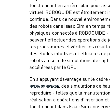
fonctionnant en arrière-plan pour as
VÉHICULES ÉLECTRIQUES
virtuel. ROBOGUIDE est étroitement i
ÉLECTRONIQUE
ALIMENTATION ET BOISSONS
continue. Dans ce nouvel environneme
MÉDICAL
des robots dans Isaac Sim en temps rée
PLASTIQUES
physiques connectés à ROBOGUIDE - co
ENTREPOSAGE, LOGISTIQUE, POSTE ET COLIS
peuvent effectuer des opérations de 
APPLICATIONS
les programmes et vérifier les résult
TOUTES LES APPLICATIONS
des études intuitives et efficaces de 
USINAGE 5 AXES
robots au sein de simulations de cap
SOUDAGE À L'ARC
accélérées par le GPU.
ASSEMBLAGE
RECTIFICATION CNC
En s'appuyant davantage sur le cadre 
FRAISAGE CNC
, des simulations de ha
NVIDIA OMNIVERSE
TOURNAGE CNC
reproduire - telles que la manutentio
PERÇAGE ET TARAUDAGE À GRANDE VITESSE
réalisation d'opérations d'insertion e
MOULAGE PAR INJECTION
fonctionnant dans Isaac Sim conserven
ENTRETIEN DES MACHINES