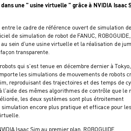
 dans une " usine virtuelle " grâce à NVIDIA Isaac 
 entre le cadre de référence ouvert de simulation d
giciel de simulation de robot de FANUC, ROBOGUIDE,
au sein d'une usine virtuelle et la réalisation de j
 façon transparente.
 robots qui s'est tenue en décembre dernier à Tokyo,
importe les simulations de mouvements de robots c
ITÉ DE LA PRODUCTION (IOT)
, reproduisant des trajectoires et des temps de cy
à l'aide des mêmes algorithmes de contrôle que le 
méliorée, les deux systèmes sont plus étroitement
 simulation encore plus pratique et efficace pour le
irtuelle.
 NVIDIA Isaac Sim au premier plan, ROBOGUIDE