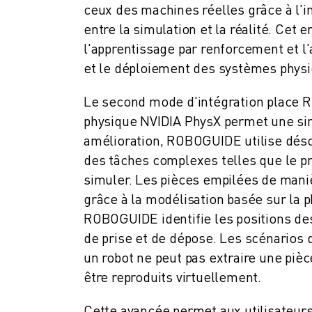
ceux des machines réelles grâce à l'i
MANUTENTION
entre la simulation et la réalité. Ce
PEINTURE
l'apprentissage par renforcement et l'
PALETTISATION
SOUDAGE PAR POINTS
et le déploiement des systèmes physi
INSPECTION DE LA VISION
Le second mode d'intégration place 
DÉCOUPAGE PAR FIL EDM
physique NVIDIA PhysX permet une sim
TÉMOIGNAGES
SERVICE CLIENTÈLE
amélioration, ROBOGUIDE utilise déso
SERVICE CLIENTÈLE
des tâches complexes telles que le pré
FANUC PLANS
simuler. Les pièces empilées de maniè
TERRAIN ET MAINTENANCE
grâce à la modélisation basée sur la 
SUPPORT TECHNIQUE À DISTANCE
ROBOGUIDE identifie les positions des
PIÈCES DE RECHANGE
de prise et de dépose. Les scénarios
REMISE À NEUF
un robot ne peut pas extraire une pièc
OUTILS DE SERVICE NUMÉRIQUE
être reproduits virtuellement.
E-STORE
CENTRE DE TÉLÉCHARGEMENT " MYFANUC
Cette avancée permet aux utilisateurs