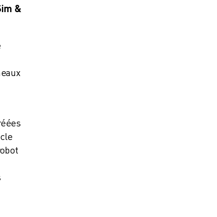
Sim &
e
umeaux
réées
cle
robot
s