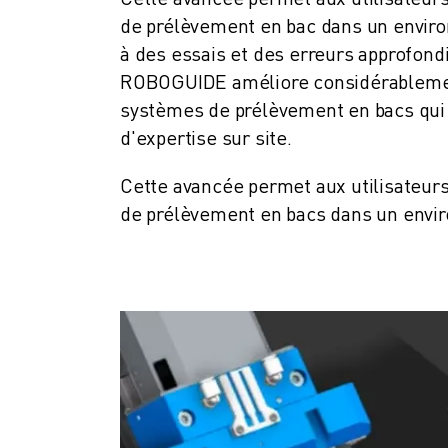
FORMATION ET ÉDUCATION
de prélèvement en bac dans un environ
FANUC ACADEMY
à des essais et des erreurs approfondi
SOLUTIONS POUR LES INDUSTRIES
ROBOGUIDE améliore considérablement 
SOLUTIONS POUR L'ÉDUCATION
systèmes de prélèvement en bacs qui
WORLDSKILLS ET JEUNES TALENTS
d'expertise sur site.
ÉVÉNEMENTS ÉDUCATIFS
ACTUALITÉS ET MÉDIAS
Cette avancée permet aux utilisateurs
ACTUALITÉS ET MÉDIAS
de prélèvement en bacs dans un envir
EVÉNEMENTS
ÉVÉNEMENTS ÉDUCATIFS
A PROPOS DE FANUC
A PROPOS DE FANUC
FANUC EN EUROPE
NOS SITES
DÉVELOPPEMENT DURABLE
CARRIÈRE
FAÇONNEZ VOTRE AVENIR AVEC FANUC