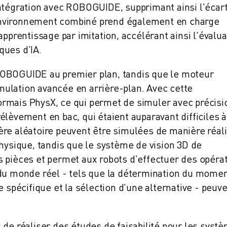
ntégration avec ROBOGUIDE, supprimant ainsi l'écar
t environnement combiné prend également en charge
apprentissage par imitation, accélérant ainsi l'évalua
ques d'IA.
ROBOGUIDE au premier plan, tandis que le moteur
ulation avancée en arrière-plan. Avec cette
rmais PhysX, ce qui permet de simuler avec précisi
lèvement en bac, qui étaient auparavant difficiles à
re aléatoire peuvent être simulées de manière réal
physique, tandis que le système de vision 3D de
 pièces et permet aux robots d'effectuer des opéra
 du monde réel - tels que la détermination du mome
e spécifique et la sélection d'une alternative - peuv
 de réaliser des études de faisabilité pour les syst