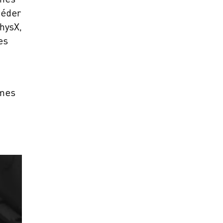
céder
PhysX,
es
èmes