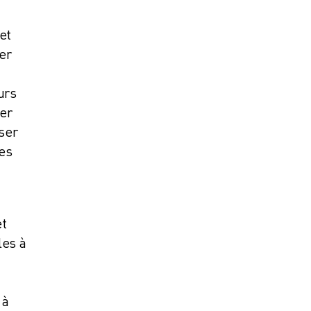
et
er
urs
er
ser
les
et
les à
 à