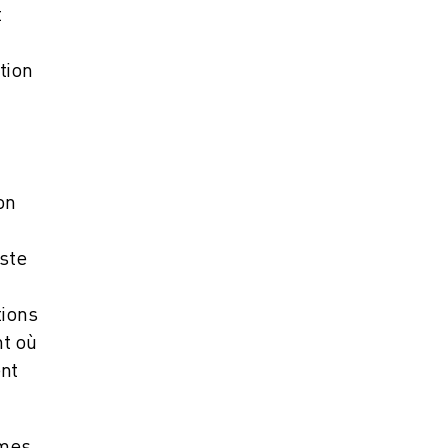
t
tion
on
iste
tions
nt où
ent
èmes