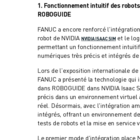
ROBOSHOT MAINTENANCE PRÉVENTIVE
1. Fonctionnement intuitif des robots
COÛT TOTAL D'UNE ROBOSHOT
ROBOGUIDE
MACHINES D'ÉLECTROÉROSION PAR FIL
ROBOCUT MACHINES D'ÉLECTROÉROSION À FIL
FANUC a encore renforcé l'intégration
ROBOCUT MATÉRIEL
robot de NVIDIA
et le lo
NVIDIA ISAAC SIM
LOGICIEL ROBOCUT
permettant un fonctionnement intuitif 
ROBOCUT MAINTENANCE PRÉVENTIVE
numériques très précis et intégrés de
DURABILITÉ DU ROBOCUT
SOLUTIONS IIOT
Lors de l'exposition internationale de
SOLUTIONS POUR L'USINE INTELLIGENTE
FANUC a présenté la technologie qui 
DES SOLUTIONS D'USINE INTELLIGENTE POUR AMÉLIORER L'EFFICAC
dans ROBOGUIDE dans NVIDIA Isaac Sim
ENREGISTREMENT DU PRODUIT "
précis dans un environnement virtuel 
TÉMOIGNAGES
réel. Désormais, avec l'intégration a
SOLUTIONS
intégrés, offrant un environnement de
INDUSTRIES
tests de robots et la mise en service v
TOUTES LES INDUSTRIES
AÉROSPATIALE
Le premier mode d'intégration place
AUTOMOBILE