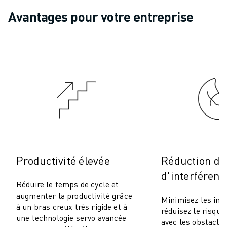
ROBOSHOT MAINTENANCE PRÉVENTIVE
Avantages pour votre entreprise
COÛT TOTAL D'UNE ROBOSHOT
MACHINES D'ÉLECTROÉROSION PAR FIL
ROBOCUT MACHINES D'ÉLECTROÉROSION À FIL
ROBOCUT MATÉRIEL
LOGICIEL ROBOCUT
ROBOCUT MAINTENANCE PRÉVENTIVE
DURABILITÉ DU ROBOCUT
SOLUTIONS IIOT
SOLUTIONS POUR L'USINE INTELLIGENTE
DES SOLUTIONS D'USINE INTELLIGENTE POUR AMÉLIORER L'EFFICAC
ENREGISTREMENT DU PRODUIT "
Productivité élevée
Réduction du
TÉMOIGNAGES
SOLUTIONS
d'interférenc
Réduire le temps de cycle et
INDUSTRIES
augmenter la productivité grâce
TOUTES LES INDUSTRIES
Minimisez les int
à un bras creux très rigide et à
réduisez le risque 
AÉROSPATIALE
une technologie servo avancée
avec les obstacle
AUTOMOBILE