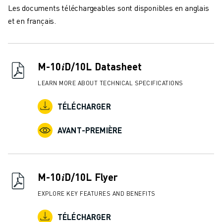
FORMATION ET ÉDUCATION
Les documents téléchargeables sont disponibles en anglais
FANUC ACADEMY
et en français.
SOLUTIONS POUR LES INDUSTRIES
SOLUTIONS POUR L'ÉDUCATION
WORLDSKILLS ET JEUNES TALENTS
M-10𝑖D/10L Datasheet
ÉVÉNEMENTS ÉDUCATIFS
ACTUALITÉS ET MÉDIAS
LEARN MORE ABOUT TECHNICAL SPECIFICATIONS
ACTUALITÉS ET MÉDIAS
TÉLÉCHARGER
EVÉNEMENTS
ÉVÉNEMENTS ÉDUCATIFS
AVANT-PREMIÈRE
A PROPOS DE FANUC
A PROPOS DE FANUC
FANUC EN EUROPE
NOS SITES
M-10𝑖D/10L Flyer
DÉVELOPPEMENT DURABLE
EXPLORE KEY FEATURES AND BENEFITS
CARRIÈRE
FAÇONNEZ VOTRE AVENIR AVEC FANUC
TÉLÉCHARGER