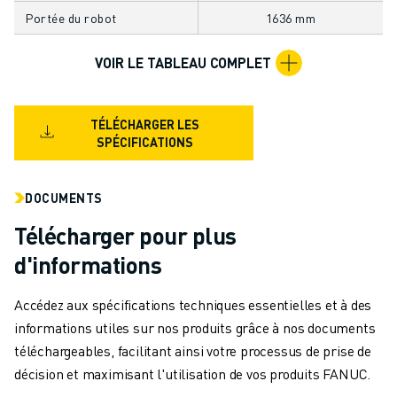
MANUTENTION
Portée du robot
1636 mm
PEINTURE
PALETTISATION
VOIR LE TABLEAU COMPLET
SOUDAGE PAR POINTS
INSPECTION DE LA VISION
TÉLÉCHARGER LES
DÉCOUPAGE PAR FIL EDM
SPÉCIFICATIONS
TÉMOIGNAGES
SERVICE CLIENTÈLE
SERVICE CLIENTÈLE
DOCUMENTS
FANUC PLANS
Télécharger pour plus
TERRAIN ET MAINTENANCE
d'informations
SUPPORT TECHNIQUE À DISTANCE
PIÈCES DE RECHANGE
Accédez aux spécifications techniques essentielles et à des
REMISE À NEUF
informations utiles sur nos produits grâce à nos documents
OUTILS DE SERVICE NUMÉRIQUE
téléchargeables, facilitant ainsi votre processus de prise de
E-STORE
décision et maximisant l'utilisation de vos produits FANUC.
CENTRE DE TÉLÉCHARGEMENT " MYFANUC