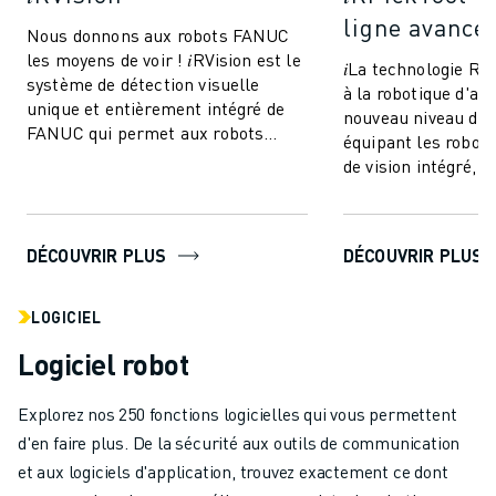
ligne avancé
Nous donnons aux robots FANUC
les moyens de voir ! 𝑖RVision est le
𝑖La technologie R
système de détection visuelle
à la robotique d'at
unique et entièrement intégré de
nouveau niveau de 
FANUC qui permet aux robots
équipant les robot
FANUC de voir - rendant la
de vision intégré, e
production ...
une sorte de "coord
DÉCOUVRIR PLUS
DÉCOUVRIR PLUS
LOGICIEL
Logiciel robot
Explorez nos 250 fonctions logicielles qui vous permettent
d'en faire plus. De la sécurité aux outils de communication
et aux logiciels d'application, trouvez exactement ce dont