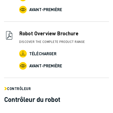
REJOIGNEZ-NOUS
CONTACT
AVANT-PREMIÈRE
CONTACT
LOCALISATION DES SITES
IMPRESSION
Robot Overview Brochure
DISCOVER THE COMPLETE PRODUCT RANGE
TÉLÉCHARGER
AVANT-PREMIÈRE
CONTRÔLEUR
Contrôleur du robot