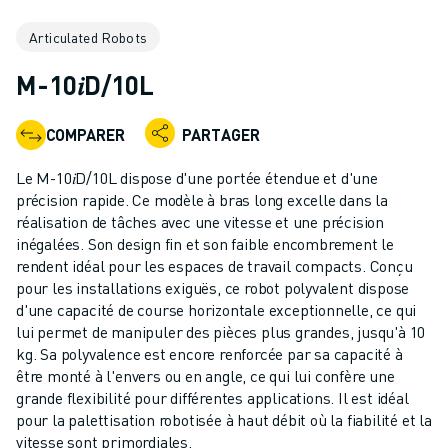
ROBOTS INDUSTRIELS
Articulated Robots
ROBOTS COLLABORATIFS
GAMME DE ROBOTS
M-10𝑖D/10L
CONTRÔLEURS DE ROBOTS
ACCESSOIRES POUR ROBOTS
COMPARER
PARTAGER
LOGICIEL ROBOT
LOGICIEL DE SIMULATION
Le M-10𝑖D/10L dispose d'une portée étendue et d'une
PRODUITS DE ROBOTIQUE ÉDUCATIVE
précision rapide. Ce modèle à bras long excelle dans la
AUTOMATISATION DES ROBOTS
réalisation de tâches avec une vitesse et une précision
inégalées. Son design fin et son faible encombrement le
ROBOTS DE SOUDAGE À L'ARC
rendent idéal pour les espaces de travail compacts. Conçu
ROBOTS ARTICULÉS
pour les installations exiguës, ce robot polyvalent dispose
SÉRIE ARC MATE
d'une capacité de course horizontale exceptionnelle, ce qui
SÉRIE M-900
lui permet de manipuler des pièces plus grandes, jusqu'à 10
ROBOTS DELTA
kg. Sa polyvalence est encore renforcée par sa capacité à
être monté à l'envers ou en angle, ce qui lui confère une
ROBOTS POUR L'ALIMENTATION ET LES SALLES BLANCHES
grande flexibilité pour différentes applications. Il est idéal
ROBOTS DE PEINTURE
pour la palettisation robotisée à haut débit où la fiabilité et la
ROBOTS PALETTISEURS
vitesse sont primordiales.