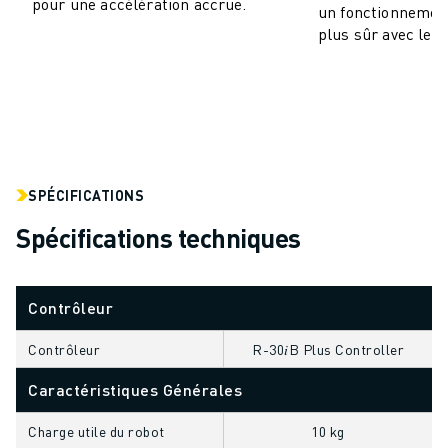
pour une accélération accrue.
un fonctionnement
VÉHICULES ÉLECTRIQUES
plus sûr avec le b
ÉLECTRONIQUE
ALIMENTATION ET BOISSONS
MÉDICAL
PLASTIQUES
ENTREPOSAGE, LOGISTIQUE, POSTE ET COLIS
APPLICATIONS
SPÉCIFICATIONS
TOUTES LES APPLICATIONS
USINAGE 5 AXES
Spécifications techniques
SOUDAGE À L'ARC
ASSEMBLAGE
Contrôleur
RECTIFICATION CNC
FRAISAGE CNC
Contrôleur
R-30𝑖B Plus Controller
TOURNAGE CNC
PERÇAGE ET TARAUDAGE À GRANDE VITESSE
Caractéristiques Générales
MOULAGE PAR INJECTION
Charge utile du robot
10 kg
ENTRETIEN DES MACHINES