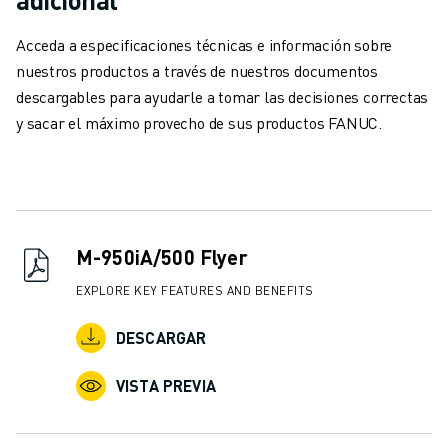
ÚNASE A NOSOTROS " PORTAL DE EMPLEO
CONTACTAR
Acceda a especificaciones técnicas e información sobre
CONTACTE
nuestros productos a través de nuestros documentos
UBICACIONES
descargables para ayudarle a tomar las decisiones correctas
IMPRINT
y sacar el máximo provecho de sus productos FANUC.
M-950iA/500 Flyer
EXPLORE KEY FEATURES AND BENEFITS
DESCARGAR
VISTA PREVIA