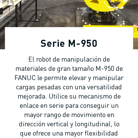
ROBOTS INDUSTRIALES
ROBOTS COLABORATIVOS
GAMA DE ROBOTS
CONTROLADORES DE ROBOTS
ACCESORIOS PARA ROBOTS
Serie M-950
SOFTWARE PARA ROBOTS
SOFTWARE DE SIMULACIÓN
El robot de manipulación de
ROBOTS EDUCATIVOS
materiales de gran tamaño M-950 de
AUTOMATIZACIÓN ROBÓTICA
ROBOTS DE SOLDADURA POR ARCO
FANUC le permite elevar y manipular
ROBOTS ARTICULADOS
cargas pesadas con una versatilidad
SERIE ARC MATE
mejorada. Utilice su mecanismo de
SERIE M-900
enlace en serie para conseguir un
ROBOTS DELTA
mayor rango de movimiento en
ROBOTS PARA ALIMENTOS Y SALAS BLANCAS
dirección vertical y longitudinal, lo
ROBOTS DE PINTURA
que ofrece una mayor flexibilidad
ROBOTS PARA PALETIZADO