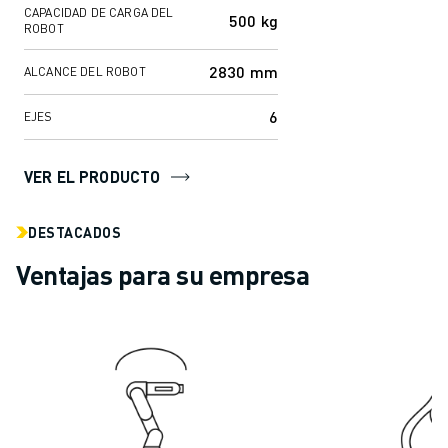
CAPACIDAD DE CARGA DEL
MANIPULACIÓN DE MATERIALES
500 kg
ROBOT
PINTURA
PALETIZADO
2830 mm
ALCANCE DEL ROBOT
SOLDADURA POR PUNTOS
6
EJES
INSPECCIÓN VISUAL
CORTE POR HILO EDM
CASOS PRÁCTICOS
VER EL PRODUCTO
ATENCIÓN AL CLIENTE
ATENCIÓN AL CLIENTE
DESTACADOS
FANUC PLANS
Ventajas para su empresa
CAMPO Y MANTENIMIENTO
ASISTENCIA TÉCNICA A DISTANCIA
PIEZAS DE RECAMBIO
REMANUFACTURING
HERRAMIENTAS DE SERVICIO DIGITAL
E- STORE
CENTRO DE DESCARGAS " MYFANUC