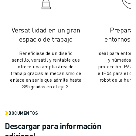
FORMACIÓN Y EDUCACIÓN
FANUC ACADEMY
SOLUCIONES PARA LA INDUSTRIA
SOLUCIONES EDUCATIVAS
Versatilidad en un gran
Preparad
WORLDSKILLS Y JÓVENES TALENTOS
espacio de trabajo
entornos e
EVENTOS EDUCATIVOS
NOTICIAS Y MEDIOS DE COMUNICACIÓN
Benefíciese de un diseño
Ideal para entorn
NOTICIAS Y MEDIOS DE COMUNICACIÓN
sencillo, versátil y rentable que
y húmedos, e
EVENTOS
ofrece una amplia área de
protección IP67 
trabajo gracias al mecanismo de
e IP54 para el cu
EVENTOS EDUCATIVOS
enlace en serie que admite hasta
robot de la humed
SOBRE FANUC
395 grados en el eje 3.
SOBRE FANUC
FANUC EN EUROPA
NUESTRAS SEDES
DOCUMENTOS
SOSTENIBILIDAD
CARRERA PROFESIONAL
Descargar para información
DÉ FORMA A SU FUTURO CON FANUC
adicional