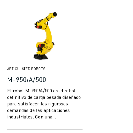
VEHÍCULOS ELÉCTRICOS
ELECTRÓNICA
ALIMENTACIÓN Y BEBIDAS
MÉDICO
PLÁSTICOS
ALMACENAMIENTO, LOGÍSTICA, CORREOS Y PAQUETERÍA
APLICACIONES
TODAS LAS APLICACIONES
MECANIZADO EN 5 EJES
ARTICULATED ROBOTS
SOLDADURA POR ARCO
M-950𝑖A/500
MONTAJE
El robot M-950𝑖A/500 es el robot
RECTIFICADO CNC
definitivo de carga pesada diseñado
FRESADO CNC
para satisfacer las rigurosas
TORNEADO CNC
demandas de las aplicaciones
TALADRADO Y ROSCADO DE ALTA VELOCIDAD
industriales. Con una
MOLDEO POR INYECCIÓN
impresionante capacidad de carga
de 500 kg y un...
MÁQUINAS