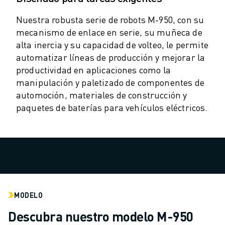
MANTENIMIENTO PREVENTIVO DE ROBOSHOT
COSTE TOTAL DE PROPIEDAD DE ROBOSHOT
Nuestra robusta serie de robots M-950, con su
MÁQUINAS DE ELECTROEROSIÓN POR HILO
mecanismo de enlace en serie, su muñeca de
MÁQUINAS DE CORTE POR ELECTROEROSIÓN DE HILO ROBOCUT
alta inercia y su capacidad de volteo, le permite
HARDWARE DE ROBOCUT
automatizar líneas de producción y mejorar la
SOFTWARE DE ROBOCUT
productividad en aplicaciones como la
MANTENIMIENTO PREVENTIVO DE ROBOCUT
manipulación y paletizado de componentes de
SOSTENIBILIDAD DE ROBOCUT
automoción, materiales de construcción y
SOLUCIONES IIOT
paquetes de baterías para vehículos eléctricos.
SOLUCIONES PARA FÁBRICAS INTELIGENTES
SOLUCIONES DE FÁBRICA INTELIGENTE PARA AUMENTAR LA EFICIEN
REGISTRO DE PRODUCTOS " PORTAL FANUC
CASOS PRÁCTICOS
SOLUCIONES
INDUSTRIAS
MODELO
TODAS LAS INDUSTRIAS
AEROESPACIAL
Descubra nuestro modelo M-950
AUTOMOCIÓN