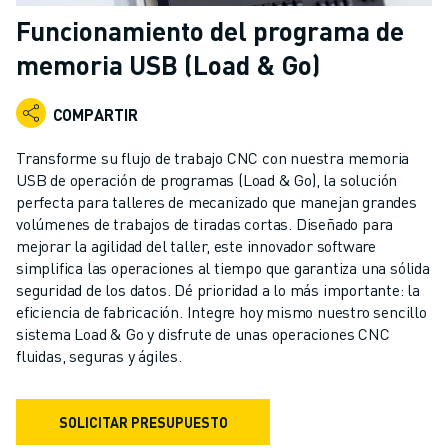
ROBOTS INDUSTRIALES
Funcionamiento del programa de
ROBOTS COLABORATIVOS
memoria USB (Load & Go)
GAMA DE ROBOTS
CONTROLADORES DE ROBOTS
COMPARTIR
ACCESORIOS PARA ROBOTS
SOFTWARE PARA ROBOTS
Transforme su flujo de trabajo CNC con nuestra memoria
SOFTWARE DE SIMULACIÓN
USB de operación de programas (Load & Go), la solución
ROBOTS EDUCATIVOS
perfecta para talleres de mecanizado que manejan grandes
AUTOMATIZACIÓN ROBÓTICA
volúmenes de trabajos de tiradas cortas. Diseñado para
mejorar la agilidad del taller, este innovador software
ROBOTS DE SOLDADURA POR ARCO
simplifica las operaciones al tiempo que garantiza una sólida
ROBOTS ARTICULADOS
seguridad de los datos. Dé prioridad a lo más importante: la
SERIE ARC MATE
eficiencia de fabricación. Integre hoy mismo nuestro sencillo
SERIE M-900
sistema Load & Go y disfrute de unas operaciones CNC
ROBOTS DELTA
fluidas, seguras y ágiles.
ROBOTS PARA ALIMENTOS Y SALAS BLANCAS
ROBOTS DE PINTURA
SOLICITAR PRESUPUESTO
ROBOTS PARA PALETIZADO