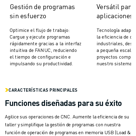
MANTENIMIENTO PREVENTIVO DE ROBOSHOT
Gestión de programas
Versátil para
COSTE TOTAL DE PROPIEDAD DE ROBOSHOT
sin esfuerzo
aplicaciones
MÁQUINAS DE ELECTROEROSIÓN POR HILO
MÁQUINAS DE CORTE POR ELECTROEROSIÓN DE HILO ROBOCUT
Optimice el flujo de trabajo:
Tecnología adapta
HARDWARE DE ROBOCUT
Cargue y ejecute programas
la eficiencia de di
SOFTWARE DE ROBOCUT
rápidamente gracias a la interfaz
industriales, des
MANTENIMIENTO PREVENTIVO DE ROBOCUT
intuitiva de FANUC, reduciendo
a pequeña escala 
SOSTENIBILIDAD DE ROBOCUT
el tiempo de configuración e
proyectos complej
impulsando su productividad.
nuestro sistema fl
SOLUCIONES IIOT
SOLUCIONES PARA FÁBRICAS INTELIGENTES
SOLUCIONES DE FÁBRICA INTELIGENTE PARA AUMENTAR LA EFICIEN
REGISTRO DE PRODUCTOS " PORTAL FANUC
CARACTERÍSTICAS PRINCIPALES
CASOS PRÁCTICOS
Funciones diseñadas para su éxito
SOLUCIONES
INDUSTRIAS
Agilice sus operaciones de CNC. Aumente la eficiencia de su
TODAS LAS INDUSTRIAS
taller y simplifique la gestión de programas con nuestra
AEROESPACIAL
función de operación de programas en memoria USB (Load &
AUTOMOCIÓN