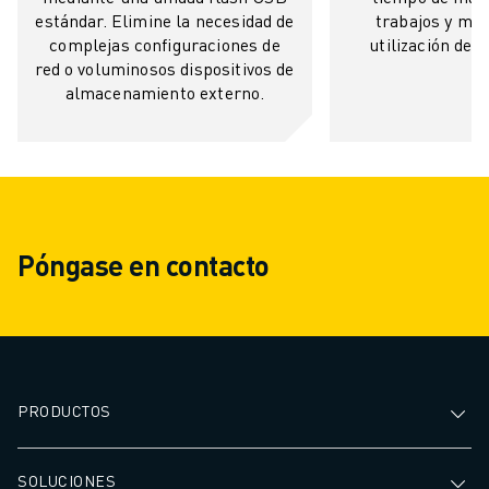
MANIPULACIÓN DE MATERIALES
estándar. Elimine la necesidad de
trabajos y ma
complejas configuraciones de
utilización de 
PINTURA
red o voluminosos dispositivos de
PALETIZADO
almacenamiento externo.
SOLDADURA POR PUNTOS
INSPECCIÓN VISUAL
CORTE POR HILO EDM
CASOS PRÁCTICOS
ATENCIÓN AL CLIENTE
ATENCIÓN AL CLIENTE
Póngase en contacto
FANUC PLANS
CAMPO Y MANTENIMIENTO
ASISTENCIA TÉCNICA A DISTANCIA
PIEZAS DE RECAMBIO
REMANUFACTURING
PRODUCTOS
HERRAMIENTAS DE SERVICIO DIGITAL
E- STORE
CENTRO DE DESCARGAS " MYFANUC
SOLUCIONES