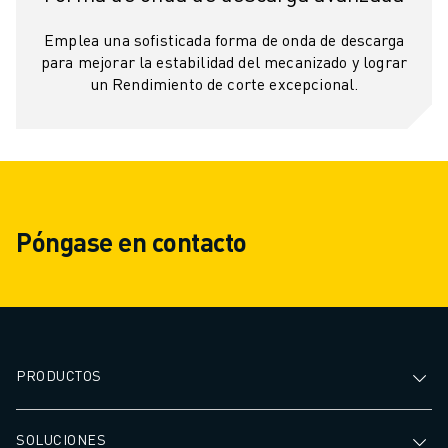
ÚNASE A NOSOTROS " PORTAL DE EMPLEO
CONTACTAR
Emplea una sofisticada forma de onda de descarga
CONTACTE
para mejorar la estabilidad del mecanizado y lograr
UBICACIONES
un Rendimiento de corte excepcional.
IMPRINT
Póngase en contacto
PRODUCTOS
SOLUCIONES