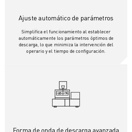
FORMACIÓN Y EDUCACIÓN
FANUC ACADEMY
Ajuste automático de parámetros
SOLUCIONES PARA LA INDUSTRIA
SOLUCIONES EDUCATIVAS
Simplifica el funcionamiento al establecer
WORLDSKILLS Y JÓVENES TALENTOS
automáticamente los parámetros óptimos de
EVENTOS EDUCATIVOS
descarga, lo que minimiza la intervención del
NOTICIAS Y MEDIOS DE COMUNICACIÓN
operario y el tiempo de configuración.
NOTICIAS Y MEDIOS DE COMUNICACIÓN
EVENTOS
EVENTOS EDUCATIVOS
SOBRE FANUC
SOBRE FANUC
FANUC EN EUROPA
NUESTRAS SEDES
SOSTENIBILIDAD
CARRERA PROFESIONAL
DÉ FORMA A SU FUTURO CON FANUC
Forma de onda de descarga avanzada