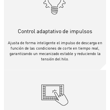
MANIPULACIÓN DE MATERIALES
PINTURA
PALETIZADO
SOLDADURA POR PUNTOS
INSPECCIÓN VISUAL
Control adaptativo de impulsos
CORTE POR HILO EDM
CASOS PRÁCTICOS
Ajusta de forma inteligente el impulso de descarga en
función de las condiciones de corte en tiempo real,
ATENCIÓN AL CLIENTE
garantizando un mecanizado estable y reduciendo la
ATENCIÓN AL CLIENTE
tensión del hilo.
FANUC PLANS
CAMPO Y MANTENIMIENTO
ASISTENCIA TÉCNICA A DISTANCIA
PIEZAS DE RECAMBIO
REMANUFACTURING
HERRAMIENTAS DE SERVICIO DIGITAL
E- STORE
CENTRO DE DESCARGAS " MYFANUC