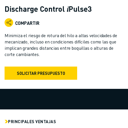
ROBOTS INDUSTRIALES
Discharge Control 𝑖Pulse3
ROBOTS COLABORATIVOS
GAMA DE ROBOTS
COMPARTIR
CONTROLADORES DE ROBOTS
ACCESORIOS PARA ROBOTS
Minimiza el riesgo de rotura del hilo a altas velocidades de
SOFTWARE PARA ROBOTS
mecanizado, incluso en condiciones difíciles como las que
implican grandes distancias entre boquillas o alturas de
SOFTWARE DE SIMULACIÓN
corte cambiantes.
ROBOTS EDUCATIVOS
AUTOMATIZACIÓN ROBÓTICA
ROBOTS DE SOLDADURA POR ARCO
SOLICITAR PRESUPUESTO
ROBOTS ARTICULADOS
SERIE ARC MATE
SERIE M-900
ROBOTS DELTA
ROBOTS PARA ALIMENTOS Y SALAS BLANCAS
ROBOTS DE PINTURA
PRINCIPALES VENTAJAS
ROBOTS PARA PALETIZADO