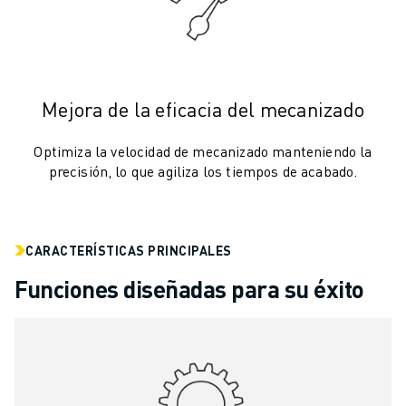
VEHÍCULOS ELÉCTRICOS
ELECTRÓNICA
ALIMENTACIÓN Y BEBIDAS
MÉDICO
Mejora de la eficacia del mecanizado
PLÁSTICOS
ALMACENAMIENTO, LOGÍSTICA, CORREOS Y PAQUETERÍA
Optimiza la velocidad de mecanizado manteniendo la
APLICACIONES
precisión, lo que agiliza los tiempos de acabado.
TODAS LAS APLICACIONES
MECANIZADO EN 5 EJES
SOLDADURA POR ARCO
CARACTERÍSTICAS PRINCIPALES
MONTAJE
RECTIFICADO CNC
Funciones diseñadas para su éxito
FRESADO CNC
TORNEADO CNC
TALADRADO Y ROSCADO DE ALTA VELOCIDAD
MOLDEO POR INYECCIÓN
MÁQUINAS