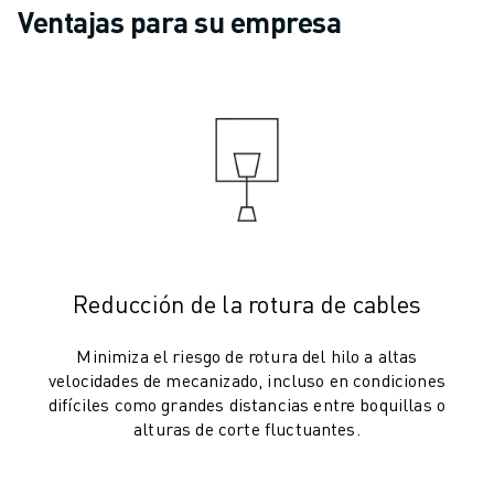
ROBOTS SCARA
Ventajas para su empresa
CENTROS DE MECANIZADO CNC COMPACTOS
BUSCADOR ROBODRILL
CENTROS DE MECANIZADO CNC COMPACTOS ROBODRILL
HARDWARE DE ROBODRILL
SOFTWARE DE ROBODRILL
MANTENIMIENTO PREVENTIVO ROBODRILL
SOSTENIBILIDAD DE ROBODRILL
ROBODRILL ROBOT PACKAGE
PAQUETE EDUCATIVO ROBODRILL
MÁQUINAS DE MOLDEO POR INYECCIÓN ELÉCTRICAS
Reducción de la rotura de cables
BUSCADOR DE ROBOSHOT
MÁQUINAS DE MOLDEO POR INYECCIÓN ELÉCTRICA ROBOSHOT
Minimiza el riesgo de rotura del hilo a altas
velocidades de mecanizado, incluso en condiciones
HARDWARE DE ROBOSHOT
difíciles como grandes distancias entre boquillas o
SOFTWARE DE ROBOSHOT
alturas de corte fluctuantes.
SOSTENIBILIDAD DE ROBOSHOT
ROBOSHOT ROBOT PACKAGE