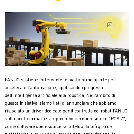
ROBOT INDUSTRIALI
GAMMA ROBOTICA
CONTROLLER PER ROBOT
ACCESSORI PER ROBOT
SOFTWARE ROBOTICO
SOFTWARE DI SIMULAZIONE
PRODOTTI DI ROBOTICA PER EDUCATION
AUTOMAZIONE ROBOTICA
ROBOT DI SALDATURA AD ARCO
ROBOT ANTROPOMORFI
FANUC sostiene fortemente le piattaforme aperte per
SERIE ARC MATE
accelerare l'automazione, applicando i progressi
SERIE M-900
dell'intelligenza artificiale alla robotica. Nell'ambito di
ROBOT DELTA
questa iniziativa, siamo lieti di annunciare che abbiamo
ROBOT PER ALIMENTI E CAMERE BIANCHE
rilasciato un driver dedicato per il controllo dei robot FANUC
ROBOT PER LA VERNICIATURA
sulla piattaforma di sviluppo robotico open-source "ROS 2",
ROBOT PER LA PALLETTIZZAZIONE
come software open-source su GitHub, la più grande
ROBOT SCARA
piattaforma di sviluppo al mondo per l'archiviazione, la