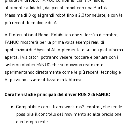
MACCHINE PER ELETTROEROSIONE A FILO
altamente affidabili, dai piccoli robot con una Portata
ROBOCUT MACCHINE PER ELETTROEROSIONE A FILO
Massima di 3 kg ai grandi robot fino a 2,3 tonnellate, e con le
ROBOCUT HARDWARE
più recenti tecnologie di IA.
SOFTWARE ROBOCUT
MANUTENZIONE PREVENTIVA DI ROBOCUT
All'International Robot Exhibition che si terrà a dicembre,
SOSTENIBILITÀ DI ROBOCUT
FANUC mostrerà per la prima volta esempi reali di
SOLUZIONI IIOT
applicazioni di Physical AI implementate su una piattaforma
SOLUZIONI PER FABBRICHE INTELLIGENTI
aperta. I visitatori potranno vedere, toccare e parlare con i
SOLUZIONI DI FABBRICA INTELLIGENTI PER AUMENTARE L'EFFICIEN
sistemi robotici FANUC che si muovono realmente,
REGISTRAZIONE DEI PRODOTTI " PORTALE FANUC
sperimentando direttamente come le più recenti tecnologie
CASI DI SUCCESSO
AI possono essere utilizzate in fabbrica.
SOLUZIONI
SETTORI
Caratteristiche principali del driver ROS 2 di FANUC
TUTTI I SETTORI
AEROSPAZIALE
Compatibile con il framework ros2_control, che rende
AUTOMOTIVE
possibile il controllo del movimento ad alta precisione
VEICOLI ELETTRICI
e in tempo reale
ELETTRONICA