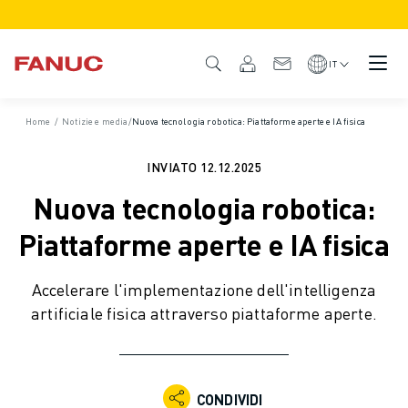
PRODOTTI
DESCRIZIONE DEL PRODOTTO
IT
CNC E AZIONAMENTI
TROVA CNC
Home
/
Notizie e media
/
Nuova tecnologia robotica: Piattaforme aperte e IA fisica
SISTEMI CNC
AZIONAMENTI
INVIATO
12.12.2025
SISTEMA I/O
Nuova tecnologia robotica:
FUNZIONI/OPZIONI DEL CNC
PERSONALIZZAZIONE DEL PRODOTTO
Piattaforme aperte e IA fisica
SIMULAZIONE - SOLUZIONI DIGITAL TWIN
SOSTENIBILITÀ MACCHINE CNC
Accelerare l'implementazione dell'intelligenza
PRODOTTI EDUCATIONAL CNC
artificiale fisica attraverso piattaforme aperte.
SOLUZIONI RETROFIT
MODELLI CNC AVANZATI
ROBOT
TROVA ROBOT
CONDIVIDI