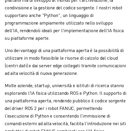
CENTRI DI LAVORAZIONE CNC COMPATTI
condivisione e la gestione del codice sorgente. I nostri robot
TROVA ROBODRILL
supportano anche "Python", un linguaggio di
CENTRI DI LAVORAZIONE CNC COMPATTI ROBODRILL
programmazione ampiamente utilizzato nello sviluppo
HARDWARE ROBODRILL
dell'IA, rendendoli ideali per l'implementazione dell'IA fisica
MANUTENZIONE PREVENTIVA DI ROBODRILL
su piattaforme aperte.
SOSTENIBILITÀ ROBODRILL
PACCHETTO ROBOT ROBODRILL
Uno dei vantaggi di una piattaforma aperta è la possibilità di
PACCHETTO EDUCATIONAL ROBODRILL
utilizzare in modo flessibile le risorse di calcolo dal cloud
MACCHINE ELETTRICHE PER STAMPAGGIO A INIEZIONE
(centri dati) e dai server edge collegati tramite comunicazioni
TROVA ROBOSHOT
ad alta velocità di nuova generazione.
ROBOSHOT MACCHINE ELETTRICHE PER LO STAMPAGGIO AD INIEZIO
Molte aziende, startup, università e istituti di ricerca stanno
HARDWARE ROBOSHOT
esplorando l'IA fisica utilizzando ROS e Python. Il supporto di
SOFTWARE ROBOSHOT
una piattaforma aperta, rendendo pubblico il codice sorgente
ROBOSHOT SOSTENIBILITÀ
del driver ROS 2 per i robot FANUC, permettendo
PACCHETTO ROBOTICA ROBOSHOT
l'esecuzione di Python e consentendo l'immissione di
MANUTENZIONE PREVENTIVA DI ROBOSHOT
comandi esterni ad alta velocità, facilita l'introduzione nei siti
COSTO TOTALE DI PROPRIETÀ ROBOSHOT
produttivi di robot FANUC combinati con l'IA fisica,