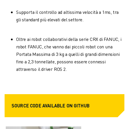
FOOD & BEVERAGE
Supporta il controllo ad altissima velocità a 1ms, tra
MEDICALE
gli standard più elevati del settore.
PLASTICA
MAGAZZINAGGIO, LOGISTICA, SPEDIZIONI E PACCHI
APPLICAZIONI
Oltre ai robot collaborativi della serie CRX di FANUC, i
TUTTE LE APPLICAZIONI
robot FANUC, che vanno dai piccoli robot con una
MACCHINE A 5 ASSI
Portata Massima di 3 kg a quelli di grandi dimensioni
SALDATURA AD ARCO
fino a 2,3 tonnellate, possono essere connessi
ASSEMBLAGGIO
attraverso il driver ROS 2.
RETTIFICA CNC
FRESATURA CNC
TORNITURA CNC
FORATURA E MASCHIATURA AD ALTA VELOCITÀ
STAMPAGGIO A INIEZIONE
SOURCE CODE AVAILABLE ON GITHUB
ASSERVIMENTO MACCHINA
MOVIMENTAZIONE DEI MATERIALI
VERNICIATURA