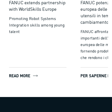
FANUC extends partnership
FANUC potenzia
with WorldSkills Europe
europea delle 
utensili in temp
Promoting Robot Systems
cambiamento
Integration skills among young
talent
FANUC affronta le
importanti dell'i
europea delle mac
fornendo prodotti
che rendono i clie
il futuro.
READ MORE
PER SAPERNE DI 