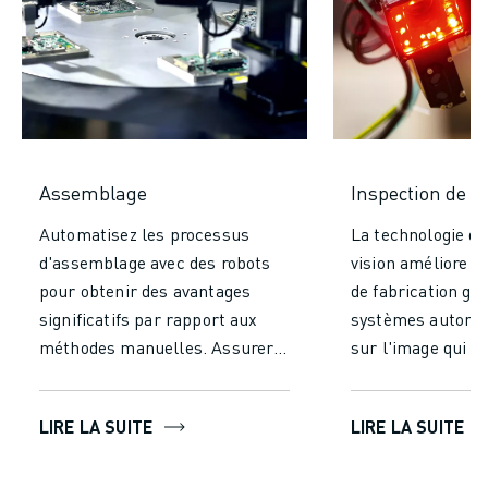
Assemblage
Inspection de la
Automatisez les processus
La technologie d'
d'assemblage avec des robots
vision améliore v
pour obtenir des avantages
de fabrication gr
significatifs par rapport aux
systèmes automa
méthodes manuelles. Assurer
sur l'image qui i
une précision et une cohérence
analysent les obj
inégalées, en réduisant les
précision. Les so
LIRE LA SUITE
LIRE LA SUITE
erreurs et en garantissant une
avancées d'inspec
production de haute qualité.
vision utilisent 