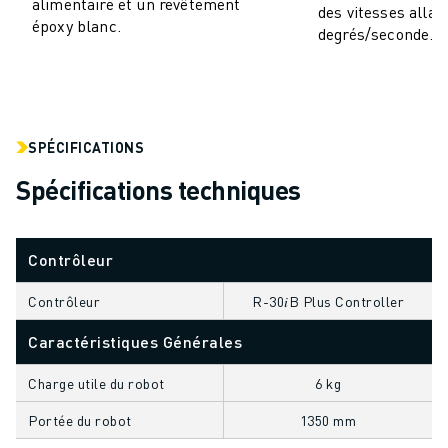
alimentaire et un revêtement
des vitesses allan
VÉHICULES ÉLECTRIQUES
époxy blanc.
degrés/seconde.
ÉLECTRONIQUE
ALIMENTATION ET BOISSONS
MÉDICAL
PLASTIQUES
SPÉCIFICATIONS
ENTREPOSAGE, LOGISTIQUE, POSTE ET COLIS
APPLICATIONS
Spécifications techniques
TOUTES LES APPLICATIONS
USINAGE 5 AXES
SOUDAGE À L'ARC
Contrôleur
ASSEMBLAGE
Contrôleur
R-30𝑖B Plus Controller
RECTIFICATION CNC
FRAISAGE CNC
Caractéristiques Générales
TOURNAGE CNC
Charge utile du robot
6 kg
PERÇAGE ET TARAUDAGE À GRANDE VITESSE
MOULAGE PAR INJECTION
Portée du robot
1350 mm
ENTRETIEN DES MACHINES