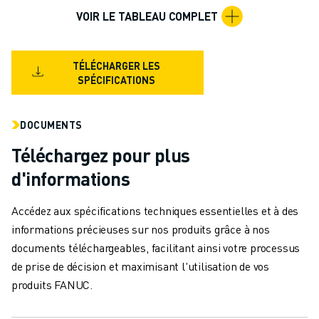
MANUTENTION
VOIR LE TABLEAU COMPLET
PEINTURE
PALETTISATION
SOUDAGE PAR POINTS
TÉLÉCHARGER LES
SPÉCIFICATIONS
INSPECTION DE LA VISION
DÉCOUPAGE PAR FIL EDM
TÉMOIGNAGES
DOCUMENTS
SERVICE CLIENTÈLE
Téléchargez pour plus
SERVICE CLIENTÈLE
d'informations
FANUC PLANS
TERRAIN ET MAINTENANCE
Accédez aux spécifications techniques essentielles et à des
SUPPORT TECHNIQUE À DISTANCE
informations précieuses sur nos produits grâce à nos
PIÈCES DE RECHANGE
documents téléchargeables, facilitant ainsi votre processus
REMISE À NEUF
de prise de décision et maximisant l'utilisation de vos
OUTILS DE SERVICE NUMÉRIQUE
produits FANUC.
E-STORE
CENTRE DE TÉLÉCHARGEMENT " MYFANUC