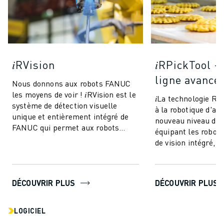
𝑖RVision
𝑖RPickTool -
ligne avancé
Nous donnons aux robots FANUC
les moyens de voir ! 𝑖RVision est le
𝑖La technologie R
système de détection visuelle
à la robotique d'at
unique et entièrement intégré de
nouveau niveau de 
FANUC qui permet aux robots
équipant les robot
FANUC de voir - rendant la
de vision intégré, e
production ...
une sorte de "coord
DÉCOUVRIR PLUS
DÉCOUVRIR PLUS
LOGICIEL