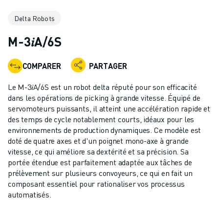
ROBOTS INDUSTRIELS
Delta Robots
ROBOTS COLLABORATIFS
GAMME DE ROBOTS
M-3𝑖A/6S
CONTRÔLEURS DE ROBOTS
ACCESSOIRES POUR ROBOTS
COMPARER
PARTAGER
LOGICIEL ROBOT
LOGICIEL DE SIMULATION
Le M-3𝑖A/6S est un robot delta réputé pour son efficacité
PRODUITS DE ROBOTIQUE ÉDUCATIVE
dans les opérations de picking à grande vitesse. Équipé de
AUTOMATISATION DES ROBOTS
servomoteurs puissants, il atteint une accélération rapide et
des temps de cycle notablement courts, idéaux pour les
ROBOTS DE SOUDAGE À L'ARC
environnements de production dynamiques. Ce modèle est
ROBOTS ARTICULÉS
doté de quatre axes et d'un poignet mono-axe à grande
SÉRIE ARC MATE
vitesse, ce qui améliore sa dextérité et sa précision. Sa
SÉRIE M-900
portée étendue est parfaitement adaptée aux tâches de
ROBOTS DELTA
prélèvement sur plusieurs convoyeurs, ce qui en fait un
composant essentiel pour rationaliser vos processus
ROBOTS POUR L'ALIMENTATION ET LES SALLES BLANCHES
automatisés.
ROBOTS DE PEINTURE
ROBOTS PALETTISEURS