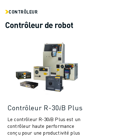
REJOIGNEZ-NOUS
CONTACT
CONTRÔLEUR
CONTACT
Contrôleur de robot
LOCALISATION DES SITES
IMPRESSION
Contrôleur R-30𝑖B Plus
Le contrôleur R-30𝑖B Plus est un
contrôleur haute performance
conçu pour une productivité plus