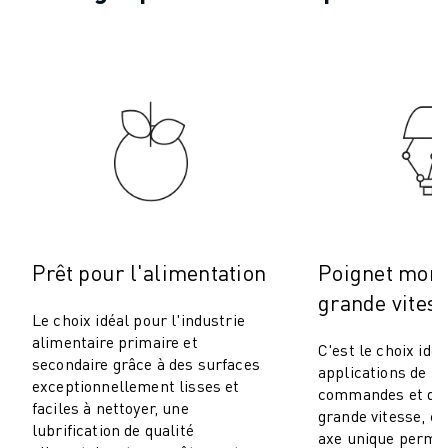
ROBOSHOT MAINTENANCE PRÉVENTIVE
COÛT TOTAL D'UNE ROBOSHOT
MACHINES D'ÉLECTROÉROSION PAR FIL
ROBOCUT MACHINES D'ÉLECTROÉROSION À FIL
ROBOCUT MATÉRIEL
LOGICIEL ROBOCUT
ROBOCUT MAINTENANCE PRÉVENTIVE
DURABILITÉ DU ROBOCUT
SOLUTIONS IIOT
SOLUTIONS POUR L'USINE INTELLIGENTE
DES SOLUTIONS D'USINE INTELLIGENTE POUR AMÉLIORER L'EFFICAC
Prêt pour l'alimentation
Poignet mono
ENREGISTREMENT DU PRODUIT "
grande vites
TÉMOIGNAGES
Le choix idéal pour l'industrie
SOLUTIONS
alimentaire primaire et
C'est le choix idéa
secondaire grâce à des surfaces
INDUSTRIES
applications de p
exceptionnellement lisses et
TOUTES LES INDUSTRIES
commandes et de k
faciles à nettoyer, une
grande vitesse, ca
AÉROSPATIALE
lubrification de qualité
axe unique permet
AUTOMOBILE