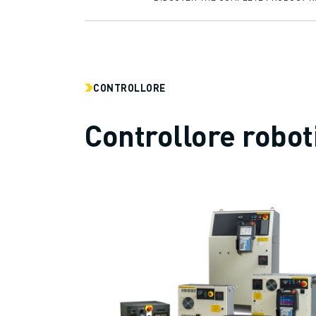
CONTATTI
FILIALI
NOTE LEGALI
CONTROLLORE
Controllore robot