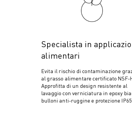
MACCHINE PER ELETTROEROSIONE A FILO
ROBOCUT MACCHINE PER ELETTROEROSIONE A FILO
ROBOCUT HARDWARE
SOFTWARE ROBOCUT
MANUTENZIONE PREVENTIVA DI ROBOCUT
SOSTENIBILITÀ DI ROBOCUT
Specialista in applicazio
SOLUZIONI IIOT
alimentari
SOLUZIONI PER FABBRICHE INTELLIGENTI
SOLUZIONI DI FABBRICA INTELLIGENTI PER AUMENTARE L'EFFICIEN
REGISTRAZIONE DEI PRODOTTI " PORTALE FANUC
Evita il rischio di contaminazione gra
CASI DI SUCCESSO
al grasso alimentare certificato NSF-
SOLUZIONI
Approfitta di un design resistente al
SETTORI
lavaggio con verniciatura in epoxy bi
TUTTI I SETTORI
bulloni anti-ruggine e protezione IP65
AEROSPAZIALE
AUTOMOTIVE
VEICOLI ELETTRICI
ELETTRONICA