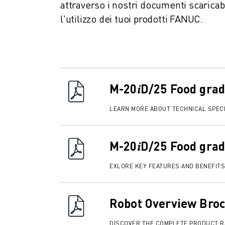
attraverso i nostri documenti scaricab
SOLUZIONI PER L’INDUSTRIA
l'utilizzo dei tuoi prodotti FANUC.
SOLUZIONI PER EDUCATION
WORLDSKILLS E GIOVANI TALENTI
NOTIZIE E MEDIA
NOTIZIE E MEDIA
EVENTI
GIORNATE PORTE APERTE
M-20𝑖D/25 Food gra
EVENTI FORMATIVI
INFORMAZIONI SU FANUC
LEARN MORE ABOUT TECHNICAL SPECI
INFORMAZIONI SU FANUC
FANUC IN EUROPA
M-20𝑖D/25 Food grad
LE NOSTRE SEDI
SOSTENIBILITÀ
EXLORE KEY FEATURES AND BENEFITS
CARRIERA
DAI FORMA AL TUO FUTURO CON FANUC
UNISCITI A NOI " CAREER PORTAL
Robot Overview Bro
CONTATTACI
DISCOVER THE COMPLETE PRODUCT 