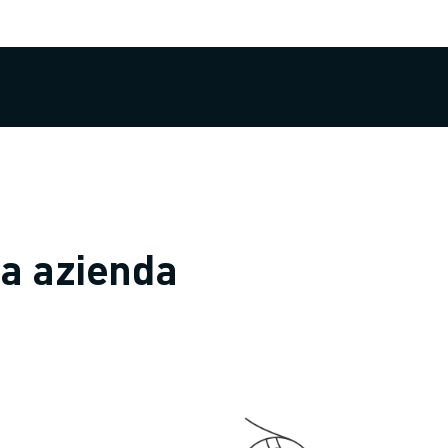
ua azienda
NE