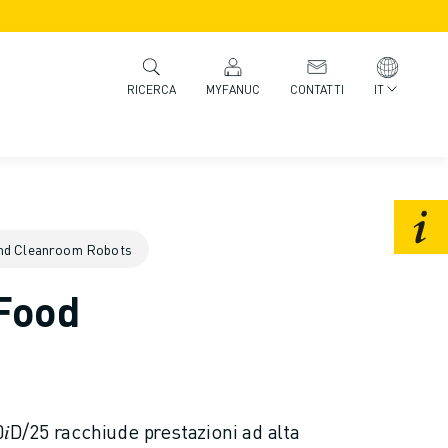
MYFANUC
CONTATTI
IT
RICERCA
nd Cleanroom Robots
 Food
0𝑖D/25 racchiude prestazioni ad alta