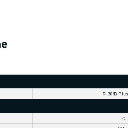
he
R-30𝑖B Plu
25