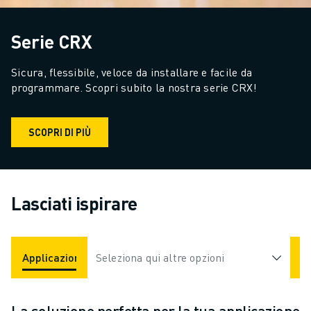
Serie CRX
Sicura, flessibile, veloce da installare e facile da 
programmare. Scopri subito la nostra serie CRX!
SCOPRI DI PIÙ
Lasciati ispirare
Applicazioni
Seleziona qui altre opzioni
Settori Industriali
La soluzione perfetta per la tua applicazione