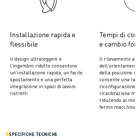
FOOD & BEVERAGE
MEDICALE
PLASTICA
MAGAZZINAGGIO, LOGISTICA, SPEDIZIONI E PACCHI
Installazione rapida e
Tempi di con
APPLICAZIONI
flessibile
e cambio form
TUTTE LE APPLICAZIONI
MACCHINE A 5 ASSI
Il design ultraleggero e
Il rilevamento au
SALDATURA AD ARCO
l'ingombro ridotto consentono
dell'orientamento
ASSEMBLAGGIO
un'installazione rapida, un facile
della posizione di 
spostamento e una perfetta
consente una rapi
RETTIFICA CNC
integrazione in spazi di lavoro
riconfigurazione 
FRESATURA CNC
ristretti.
ricalibrazione ma
TORNITURA CNC
riducendo al mini
FORATURA E MASCHIATURA AD ALTA VELOCITÀ
fermo macchina.
STAMPAGGIO A INIEZIONE
ASSERVIMENTO MACCHINA
MOVIMENTAZIONE DEI MATERIALI
SPECIFICHE TECNICHE
VERNICIATURA