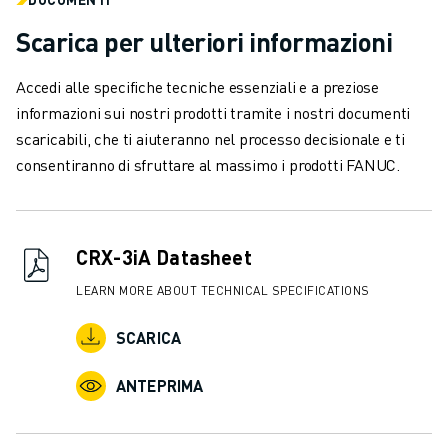
SOLUZIONI PER L’INDUSTRIA
SOLUZIONI PER EDUCATION
Scarica per ulteriori informazioni
WORLDSKILLS E GIOVANI TALENTI
Accedi alle specifiche tecniche essenziali e a preziose
NOTIZIE E MEDIA
informazioni sui nostri prodotti tramite i nostri documenti
NOTIZIE E MEDIA
scaricabili, che ti aiuteranno nel processo decisionale e ti
EVENTI
consentiranno di sfruttare al massimo i prodotti FANUC.
GIORNATE PORTE APERTE
EVENTI FORMATIVI
INFORMAZIONI SU FANUC
INFORMAZIONI SU FANUC
CRX-3iA Datasheet
FANUC IN EUROPA
LEARN MORE ABOUT TECHNICAL SPECIFICATIONS
LE NOSTRE SEDI
SOSTENIBILITÀ
SCARICA
CARRIERA
DAI FORMA AL TUO FUTURO CON FANUC
ANTEPRIMA
UNISCITI A NOI " CAREER PORTAL
CONTATTACI