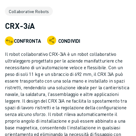
ROBOT INDUSTRIALI
Collaborative Robots
GAMMA ROBOTICA
CONTROLLER PER ROBOT
CRX-3𝑖A
ACCESSORI PER ROBOT
SOFTWARE ROBOTICO
CONFRONTA
CONDIVIDI
SOFTWARE DI SIMULAZIONE
PRODOTTI DI ROBOTICA PER EDUCATION
Il robot collaborativo CRX-3𝑖A è un robot collaborativo
AUTOMAZIONE ROBOTICA
ultraleggero progettato per le aziende manifatturiere che
ROBOT DI SALDATURA AD ARCO
necessitano di un’automazione veloce e flessibile. Con un
peso di soli 11 kg e un sbraccio di 692 mm, il CRX 3𝑖A può
ROBOT ANTROPOMORFI
essere trasportato con una sola mano e installato in spazi
SERIE ARC MATE
ristretti, rendendolo una soluzione ideale per la cantieristica
SERIE M-900
navale, la saldatura, l'assemblaggio e altre applicazioni
ROBOT DELTA
leggere. Il design del CRX 3𝑖A ne facilita lo spostamento tra
ROBOT PER ALIMENTI E CAMERE BIANCHE
spazi di lavoro ristretti e la regolazione della configurazione
senza alcuno sforzo. Il robot rileva automaticamente il
ROBOT PER LA VERNICIATURA
proprio angolo di installazione e può essere abbinato a una
ROBOT PER LA PALLETTIZZAZIONE
base magnetica, consentendo l’installazione in qualsiasi
ROBOT SCARA
orientamento ed eliminando la necessità di fissaggio con