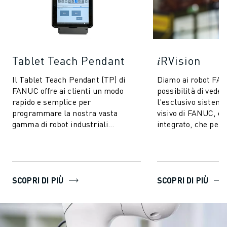
Tablet Teach Pendant
𝑖RVision
Il Tablet Teach Pendant (TP) di
Diamo ai robot FA
FANUC offre ai clienti un modo
possibilità di vedere
rapido e semplice per
l'esclusivo sistema
programmare la nostra vasta
visivo di FANUC, 
gamma di robot industriali
integrato, che perm
standard. Ha le stesse funzionalità
FANUC di vedere - 
intuitive e user-frie...
produzion...
SCOPRI DI PIÙ
SCOPRI DI PIÙ