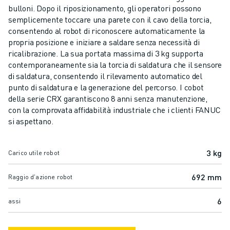
CENTRI DI LAVORAZIONE CNC COMPATTI
bulloni. Dopo il riposizionamento, gli operatori possono
TROVA ROBODRILL
semplicemente toccare una parete con il cavo della torcia,
CENTRI DI LAVORAZIONE CNC COMPATTI ROBODRILL
consentendo al robot di riconoscere automaticamente la
propria posizione e iniziare a saldare senza necessità di
HARDWARE ROBODRILL
ricalibrazione. La sua portata massima di 3 kg supporta
MANUTENZIONE PREVENTIVA DI ROBODRILL
contemporaneamente sia la torcia di saldatura che il sensore
SOSTENIBILITÀ ROBODRILL
di saldatura, consentendo il rilevamento automatico del
PACCHETTO ROBOT ROBODRILL
punto di saldatura e la generazione del percorso. I cobot
PACCHETTO EDUCATIONAL ROBODRILL
della serie CRX garantiscono 8 anni senza manutenzione,
con la comprovata affidabilità industriale che i clienti FANUC
MACCHINE ELETTRICHE PER STAMPAGGIO A INIEZIONE
si aspettano.
TROVA ROBOSHOT
ROBOSHOT MACCHINE ELETTRICHE PER LO STAMPAGGIO AD INIEZIO
HARDWARE ROBOSHOT
3 kg
Carico utile robot
SOFTWARE ROBOSHOT
692 mm
ROBOSHOT SOSTENIBILITÀ
Raggio d'azione robot
PACCHETTO ROBOTICA ROBOSHOT
6
assi
MANUTENZIONE PREVENTIVA DI ROBOSHOT
COSTO TOTALE DI PROPRIETÀ ROBOSHOT