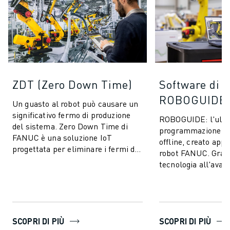
ZDT (Zero Down Time)
Software di 
ROBOGUIDE
Un guasto al robot può causare un
significativo fermo di produzione
ROBOGUIDE: l'ulti
del sistema. Zero Down Time di
programmazione e 
FANUC è una soluzione IoT
offline, creato app
progettata per eliminare i fermi di
robot FANUC. Grazi
produzione imprevisti e migliorare
tecnologia all'avan
l...
ROBOGUIDE consent
creare, p...
SCOPRI DI PIÙ
SCOPRI DI PIÙ