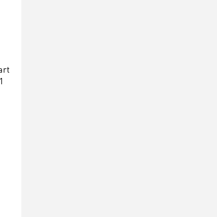
art
1