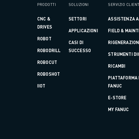
MACCHINE PER ELETTROEROSIONE A FILO
PRODOTTI
SOLUZIONI
SERVIZIO CLIENT
ROBOCUT MACCHINE PER ELETTROEROSIONE A FILO
ROBOCUT HARDWARE
CNC &
SETTORI
ASSISTENZA AI
SOFTWARE ROBOCUT
DRIVES
APPLICAZIONI
FIELD & MAIN
MANUTENZIONE PREVENTIVA DI ROBOCUT
ROBOT
SOSTENIBILITÀ DI ROBOCUT
CASI DI
RIGENERAZIO
SOLUZIONI IIOT
ROBODRILL
SUCCESSO
STRUMENTI DIG
SOLUZIONI PER FABBRICHE INTELLIGENTI
ROBOCUT
SOLUZIONI DI FABBRICA INTELLIGENTI PER AUMENTARE L'EFFICIEN
RICAMBI
REGISTRAZIONE DEI PRODOTTI " PORTALE FANUC
ROBOSHOT
PIATTAFORMA 
CASI DI SUCCESSO
IIOT
FANUC
SOLUZIONI
SETTORI
E-STORE
TUTTI I SETTORI
MY FANUC
AEROSPAZIALE
AUTOMOTIVE
VEICOLI ELETTRICI
ELETTRONICA