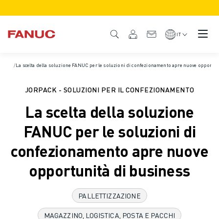
PRODOTTI
DESCRIZIONE DEL PRODOTTO
IT
CNC E AZIONAMENTI
TROVA CNC
Home
/
La scelta della soluzione FANUC per le soluzioni di confezionamento apre nuove opportun
/
Casi di successo
SISTEMI CNC
AZIONAMENTI
JORPACK - SOLUZIONI PER IL CONFEZIONAMENTO
SISTEMA I/O
La scelta della soluzione
FUNZIONI/OPZIONI DEL CNC
PERSONALIZZAZIONE DEL PRODOTTO
FANUC per le soluzioni di
SIMULAZIONE - SOLUZIONI DIGITAL TWIN
confezionamento apre nuove
SOSTENIBILITÀ MACCHINE CNC
PRODOTTI EDUCATIONAL CNC
opportunità di business
SOLUZIONI RETROFIT
MODELLI CNC AVANZATI
PALLETTIZZAZIONE
ROBOT
TROVA ROBOT
MAGAZZINO, LOGISTICA, POSTA E PACCHI