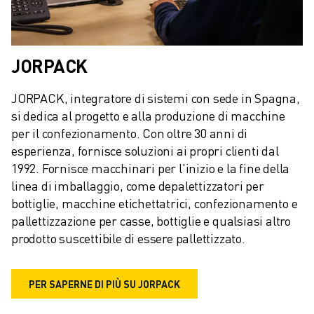
CONTATTI
FILIALI
NOTE LEGALI
JORPACK
JORPACK, integratore di sistemi con sede in Spagna, 
si dedica al progetto e alla produzione di macchine 
per il confezionamento. Con oltre 30 anni di 
esperienza, fornisce soluzioni ai propri clienti dal 
1992. Fornisce macchinari per l'inizio e la fine della 
linea di imballaggio, come depalettizzatori per 
bottiglie, macchine etichettatrici, confezionamento e 
pallettizzazione per casse, bottiglie e qualsiasi altro 
prodotto suscettibile di essere pallettizzato.
PER SAPERNE DI PIÙ SU JORPACK