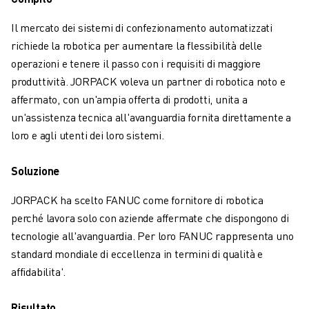
PALLETTIZZAZIONE
Il mercato dei sistemi di confezionamento automatizzati
SALDATURA A PUNTI
richiede la robotica per aumentare la flessibilità delle
ISPEZIONE VISIVA
operazioni e tenere il passo con i requisiti di maggiore
ELETTROEROSIONE A FILO
produttività. JORPACK voleva un partner di robotica noto e
CASI DI SUCCESSO
affermato, con un'ampia offerta di prodotti, unita a
SERVIZIO CLIENTI
un'assistenza tecnica all'avanguardia fornita direttamente a
ASSISTENZA CLIENTI
loro e agli utenti dei loro sistemi.
FANUC PLANS
ASSISTENZA SUL CAMPO E MANUTENZIONE
Soluzione
ASSISTENZA TECNICA REMOTA
RICAMBI
JORPACK ha scelto FANUC come fornitore di robotica
RIGENERAZIONE
perché lavora solo con aziende affermate che dispongono di
STRUMENTI DI SERVICE DIGITALI
tecnologie all'avanguardia. Per loro FANUC rappresenta uno
E-STORE
standard mondiale di eccellenza in termini di qualità e
CENTRO DOWNLOAD " MYFANUC
affidabilita'.
TRAINING & EDUCATION
FANUC ACADEMY
Risultato