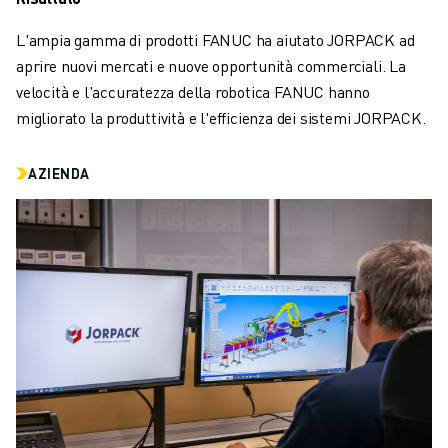
SOLUZIONI PER L’INDUSTRIA
SOLUZIONI PER EDUCATION
L'ampia gamma di prodotti FANUC ha aiutato JORPACK ad
WORLDSKILLS E GIOVANI TALENTI
aprire nuovi mercati e nuove opportunità commerciali. La
NOTIZIE E MEDIA
velocità e l'accuratezza della robotica FANUC hanno
NOTIZIE E MEDIA
migliorato la produttività e l'efficienza dei sistemi JORPACK.
EVENTI
GIORNATE PORTE APERTE
AZIENDA
EVENTI FORMATIVI
INFORMAZIONI SU FANUC
INFORMAZIONI SU FANUC
FANUC IN EUROPA
LE NOSTRE SEDI
SOSTENIBILITÀ
CARRIERA
DAI FORMA AL TUO FUTURO CON FANUC
UNISCITI A NOI " CAREER PORTAL
CONTATTACI