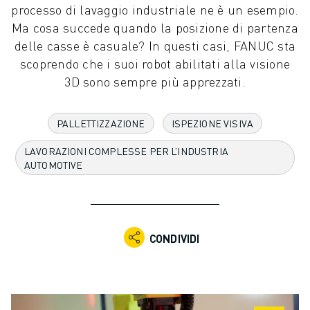
processo di lavaggio industriale ne è un esempio.
ROBOT INDUSTRIALI
Ma cosa succede quando la posizione di partenza
GAMMA ROBOTICA
delle casse è casuale? In questi casi, FANUC sta
CONTROLLER PER ROBOT
scoprendo che i suoi robot abilitati alla visione
ACCESSORI PER ROBOT
3D sono sempre più apprezzati.
SOFTWARE ROBOTICO
SOFTWARE DI SIMULAZIONE
PRODOTTI DI ROBOTICA PER EDUCATION
PALLETTIZZAZIONE
ISPEZIONE VISIVA
AUTOMAZIONE ROBOTICA
LAVORAZIONI COMPLESSE PER L’INDUSTRIA
ROBOT DI SALDATURA AD ARCO
AUTOMOTIVE
ROBOT ANTROPOMORFI
SERIE ARC MATE
SERIE M-900
ROBOT DELTA
CONDIVIDI
ROBOT PER ALIMENTI E CAMERE BIANCHE
ROBOT PER LA VERNICIATURA
ROBOT PER LA PALLETTIZZAZIONE
ROBOT SCARA