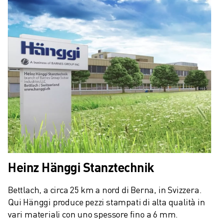
CONTATTI
FILIALI
NOTE LEGALI
Heinz Hänggi Stanztechnik
Bettlach, a circa 25 km a nord di Berna, in Svizzera. 
Qui Hänggi produce pezzi stampati di alta qualità in 
vari materiali con uno spessore fino a 6 mm. 