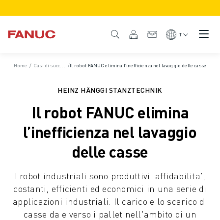
PRODOTTI
DESCRIZIONE DEL PRODOTTO
IT
CNC E AZIONAMENTI
TROVA CNC
Home
/
Casi di successo
/
Il robot FANUC elimina l’inefficienza nel lavaggio delle casse
SISTEMI CNC
AZIONAMENTI
HEINZ HÄNGGI STANZTECHNIK
SISTEMA I/O
Il robot FANUC elimina
FUNZIONI/OPZIONI DEL CNC
PERSONALIZZAZIONE DEL PRODOTTO
l’inefficienza nel lavaggio
SIMULAZIONE - SOLUZIONI DIGITAL TWIN
delle casse
SOSTENIBILITÀ MACCHINE CNC
PRODOTTI EDUCATIONAL CNC
I robot industriali sono produttivi, affidabilita',
SOLUZIONI RETROFIT
costanti, efficienti ed economici in una serie di
MODELLI CNC AVANZATI
applicazioni industriali. Il carico e lo scarico di
ROBOT
casse da e verso i pallet nell'ambito di un
TROVA ROBOT