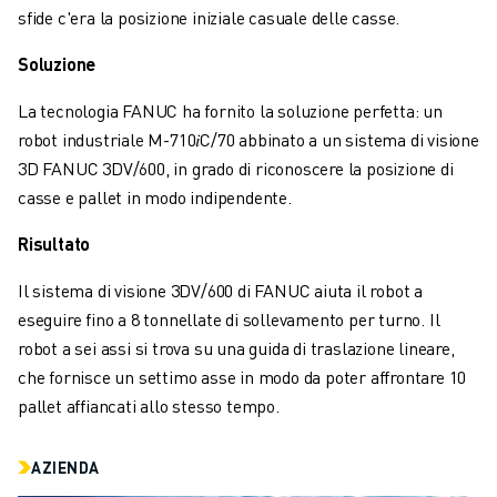
SOLUZIONI PER L’INDUSTRIA
sfide c'era la posizione iniziale casuale delle casse.
SOLUZIONI PER EDUCATION
Soluzione
WORLDSKILLS E GIOVANI TALENTI
NOTIZIE E MEDIA
La tecnologia FANUC ha fornito la soluzione perfetta: un
NOTIZIE E MEDIA
robot industriale M-710𝑖C/70 abbinato a un sistema di visione
EVENTI
3D FANUC 3DV/600, in grado di riconoscere la posizione di
GIORNATE PORTE APERTE
casse e pallet in modo indipendente.
EVENTI FORMATIVI
INFORMAZIONI SU FANUC
Risultato
INFORMAZIONI SU FANUC
Il sistema di visione 3DV/600 di FANUC aiuta il robot a
FANUC IN EUROPA
eseguire fino a 8 tonnellate di sollevamento per turno. Il
LE NOSTRE SEDI
robot a sei assi si trova su una guida di traslazione lineare,
SOSTENIBILITÀ
che fornisce un settimo asse in modo da poter affrontare 10
CARRIERA
pallet affiancati allo stesso tempo.
DAI FORMA AL TUO FUTURO CON FANUC
UNISCITI A NOI " CAREER PORTAL
AZIENDA
CONTATTACI