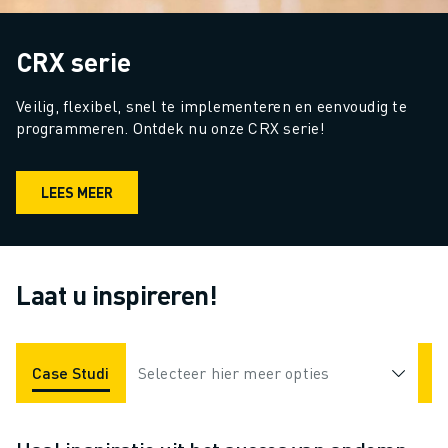
CRX serie
Veilig, flexibel, snel te implementeren en eenvoudig te 
programmeren. Ontdek nu onze CRX serie!
LEES MEER
Laat u inspireren!
Case Studies
Selecteer hier meer opties
Toepassingen
Industrieën