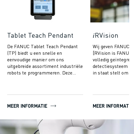
Tablet Teach Pendant
𝑖RVision
De FANUC Tablet Teach Pendant
Wij geven FANUC r
(TP) biedt u een snelle en
[RVision is FANUC'
eenvoudige manier om ons
volledig geïntegree
uitgebreide assortiment industriële
detectiesysteem d
robots te programmeren. Deze
in staat stelt om t
pendant beschikt over dezelfde
de productie snelle
gebruiksvriendelijk...
betro...
MEER INFORMATIE
MEER INFORMATIE