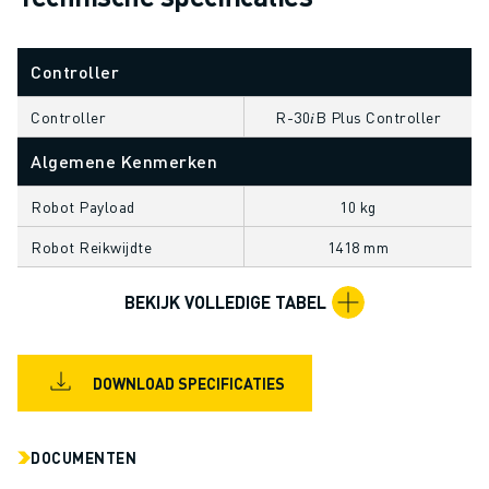
OPLEIDING & ONDERWIJS
FANUC ACADEMY
OPLOSSINGEN VOOR INDUSTRIEËN
Controller
OPLOSSINGEN VOOR HET ONDERWIJS
Controller
R-30𝑖B Plus Controller
WORLDSKILLS & JONG TALENT
ONDERWIJS EVENEMENTEN
Algemene Kenmerken
NIEUWS & MEDIA
Robot Payload
10 kg
NIEUWS & MEDIA
EVENEMENTEN
Robot Reikwijdte
1418 mm
ONDERWIJS EVENEMENTEN
OVER FANUC
BEKIJK VOLLEDIGE TABEL
OVER FANUC
FANUC IN EUROPA
ONZE LOCATIES
DOWNLOAD SPECIFICATIES
DUURZAAMHEID
JOBS
DOCUMENTEN
SHAPE YOUR FUTURE WITH FANUC