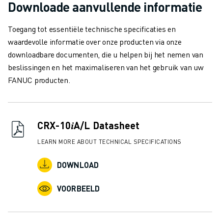
JOIN US » JOB PORTAAL
Downloade aanvullende informatie
CONTACT
CONTACT
Toegang tot essentiële technische specificaties en
LOCATIES
waardevolle informatie over onze producten via onze
COLOFON
downloadbare documenten, die u helpen bij het nemen van
beslissingen en het maximaliseren van het gebruik van uw
FANUC producten.
CRX-10𝑖A/L Datasheet
LEARN MORE ABOUT TECHNICAL SPECIFICATIONS
DOWNLOAD
VOORBEELD