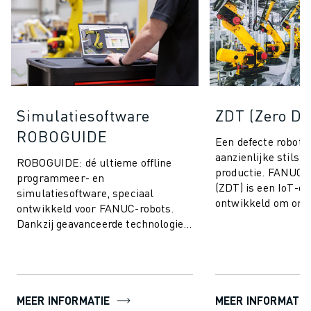
Simulatiesoftware
ZDT (Zero D
ROBOGUIDE
Een defecte robot k
aanzienlijke stilsta
ROBOGUIDE: dé ultieme offline
productie. FANUC 
programmeer- en
(ZDT) is een IoT-op
simulatiesoftware, speciaal
ontwikkeld om onv
ontwikkeld voor FANUC-robots.
productiestops te 
Dankzij geavanceerde technologie
prestaties van ...
stelt ROBOGUIDE u in staat om
moeiteloos robots in 3D te cre...
MEER INFORMATIE
MEER INFORMATIE