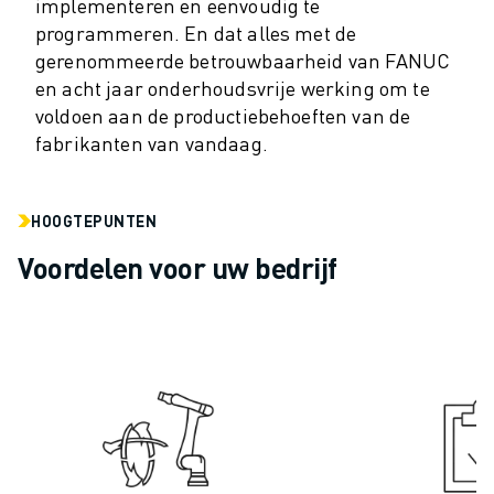
implementeren en eenvoudig te
ELEKTRISCHE VOERTUIGEN
programmeren. En dat alles met de
ELEKTRONICA
gerenommeerde betrouwbaarheid van FANUC
FOOD & BEVERAGE
en acht jaar onderhoudsvrije werking om te
MEDISCH
voldoen aan de productiebehoeften van de
KUNSTSTOFFEN
fabrikanten van vandaag.
OPSLAG & LOGISTIEK
TOEPASSINGEN
HOOGTEPUNTEN
ALLE TOEPASSINGEN
5-ASSIGE BEWERKING
Voordelen voor uw bedrijf
BOOGLASSEN
ASSEMBLAGE
CNC SLIJPEN
CNC FREZEN
CNC DRAAIEN
BOREN EN TAPPEN MET HOGE SNELHEID
SPUITGIETEN
MACHINE BELADING