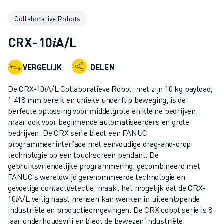
INDUSTRIËLE ROBOTS
Collaborative Robots
COLLABORATIEVE ROBOTS
ROBOT AANBOD
CRX-10𝑖A/L
ROBOT CONTROLLERS
ROBOT ACCESSOIRES
VERGELIJK
DELEN
ROBOT SOFTWARE
SIMULATIE SOFTWARE
De CRX-10𝑖A/L Collaboratieve Robot, met zijn 10 kg payload,
ROBOTS VOOR HET ONDERWIJS
1.418 mm bereik en unieke underflip beweging, is de
ROBOT AUTOMATISERING
perfecte oplossing voor middelgrote en kleine bedrijven,
maar ook voor beginnende automatiseerders en grote
BOOGLAS ROBOTS
bedrijven. De CRX serie biedt een FANUC
ARTICULATED ROBOTS
programmeerinterface met eenvoudige drag-and-drop
ARC MATE SERIE
technologie op een touchscreen pendant. De
M-900 SERIE
gebruiksvriendelijke programmering, gecombineerd met
DELTA ROBOTS
FANUC’s wereldwijd gerenommeerde technologie en
gevoelige contactdetectie, maakt het mogelijk dat de CRX-
FOOD & CLEANROOM ROBOTS
10𝑖A/L veilig naast mensen kan werken in uiteenlopende
VERFSPUIT ROBOTS
industriële en productieomgevingen. De CRX cobot serie is 8
PALLETISEER ROBOTS
jaar onderhoudsvrij en biedt de bewezen industriële