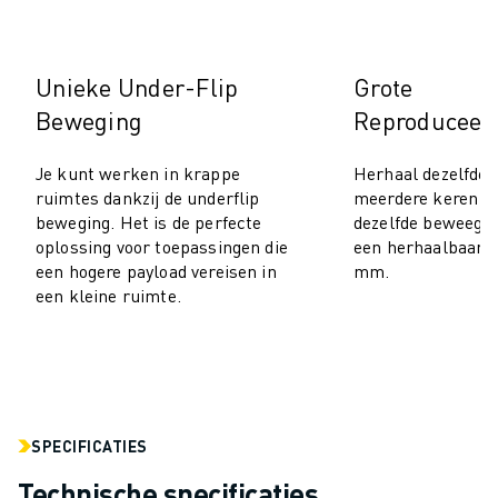
MATERIAL HANDLING
VERFSPUITEN
PALLETISEREN
Unieke Under-Flip
Grote
PUNTLASSEN
Beweging
Reproduceer
VISION INSPECTIE
DRAADVONKEN EDM
Je kunt werken in krappe
Herhaal dezelfde
CASE STUDIES
ruimtes dankzij de underflip
meerdere keren m
CUSTOMER SERVICE
beweging. Het is de perfecte
dezelfde beweeglij
oplossing voor toepassingen die
een herhaalbaarhei
CUSTOMER CARE
een hogere payload vereisen in
mm.
FANUC PLANS
een kleine ruimte.
SERVICE & ONDERHOUD
TECHNISCHE ONDERSTEUNING REMOTE
SPARE PARTS
REVISIE
DIGITALE SERVICE TOOLS
SPECIFICATIES
E-STORE
DOWNLOAD CENTER » MYFANUC
Technische specificaties