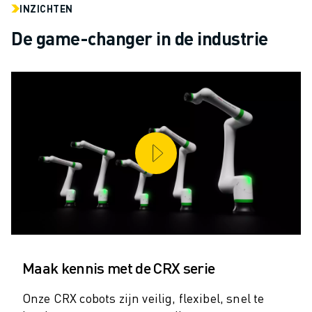
ROBOSHOT PREVENTIEF ONDERHOUD
INZICHTEN
ROBOSHOT TOTAL COST OF OWNERSHIP
De game-changer in de industrie
DRAADVONKMACHINES
ROBOCUT DRAADVONKMACHINES
ROBOCUT HARDWARE
ROBOCUT SOFTWARE
ROBOCUT PREVENTIEF ONDERHOUD
ROBOCUT DUURZAAMHEID
IIOT-OPLOSSINGEN
SMART FACTORY OPLOSSINGEN
SMART FACTORY OPLOSSINGEN VOOR EEN EFFICIËNTERE PRODUCTIE
PRODUCT REGISTRATIE » FANUC PORTAAL
CASE STUDIES
OPLOSSINGEN
INDUSTRIEËN
Maak kennis met de CRX serie
ALLE INDUSTRIEËN
LUCHTVAART
Onze CRX cobots zijn veilig, flexibel, snel te
AUTOMOTIVE