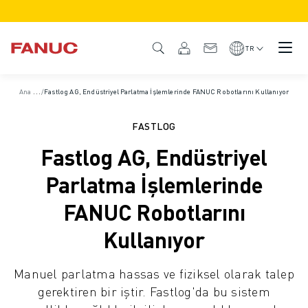
ÜRÜNLER
ÜRÜNE GENEL BAKIŞ
TR
CNC VE SÜRÜCÜLER
CNC BULUCU
A
na Sayfa
/
Fastlog AG, Endüstriyel Parlatma İşlemlerinde FANUC Robotlarını Kullanıyor
/
Vaka Çalışmaları
/
Haberler & Medya
CNC SISTEMLERI
SÜRÜCÜLER
FASTLOG
I/O SISTEMI
Fastlog AG, Endüstriyel
CNC FONKSIYONLARI/SEÇENEKLERI
ÖZELLEŞTIRME
Parlatma İşlemlerinde
SİMÜLASYON - DIJITAL İKIZ ÇÖZÜMLERI
FANUC Robotlarını
CNC SÜRDÜRÜLEBILIRLIK
EĞITIM AMAÇLI CNC ÜRÜNLERI
Kullanıyor
RETROFIT ÇÖZÜMLERI
GELIŞMIŞ CNC MODELLERI
Manuel parlatma hassas ve fiziksel olarak talep
ROBOTLAR
gerektiren bir iştir. Fastlog'da bu sistem
ROBOT BULUCU