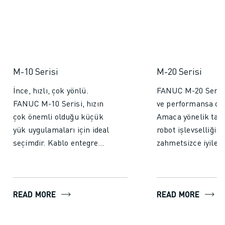
M-10 Serisi
M-20 Serisi
İnce, hızlı, çok yönlü.
FANUC M-20 Serisi
FANUC M-10 Serisi, hızın
ve performansa od
çok önemli olduğu küçük
Amaca yönelik tas
yük uygulamaları için ideal
robot işlevselliğini
seçimdir. Kablo entegre
zahmetsizce iyileşt
kolun ve içi boş bilek
yardımcı programl
tertibatının aerodinamik
içinde düzgün bir ş
tasarımı, dar çalışma
yerleştirildiğinden
READ MORE
READ MORE
alanlarında bile zahmetsiz
yırtılma ve sürtün
çalışma sağlar.
giydirme sorunları 
geçmişte kaldı. Ço