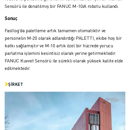
FANUC AKADEMI
Sensörü ile donatılmış bir FANUC M-10𝑖A robotu kullandı.
ENDÜSTRILER IÇIN ÇÖZÜMLER
EĞITIM IÇIN ÇÖZÜMLER
Sonuç
WORLDSKILLS & GENÇ YETENEKLER
Fastlog'da paletleme artık tamamen otomatiktir ve
HABERLER & MEDYA
personelin M-20 olarak adlandırdığı PALETTI, ekibe hoş bir
HABERLER & MEDYA
katkı sağlamıştır ve M-10 artık özel bir hücrede yorucu
ETKINLIKLER
parlatma işlemini kesintisiz olarak yerine getirmektedir.
EĞITIM ETKINLIKLERI
FANUC Kuvvet Sensörü ile sürekli olarak yüksek kalite elde
FANUC HAKKINDA
edilmektedir.
FANUC HAKKINDA
AVRUPA'DA FANUC
ŞIRKET
LOKASYONLARIMIZ
SÜRDÜRÜLEBILIRLIK
KARIYER
FANUC ILE GELECEĞINIZI ŞEKILLENDIRIN
BIZE KATILIN » KARIYER PORTALI
İLETIŞIM