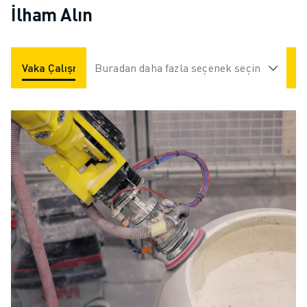
İlham Alın
malzeme taşıma içi
olan M-20, orta yü
kapasiteli görevler 
mükemmel bir seçi
Vaka Çalışmaları
Buradan daha fazla seçenek seçin
Uygulamalar
Endüstriler