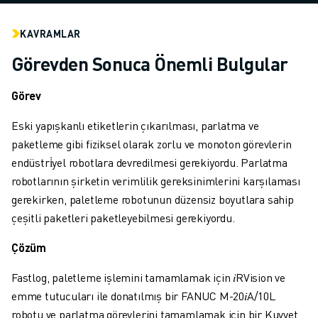
MALZEME TAŞIMA
BOYAMA
KAVRAMLAR
PALETLEME
Görevden Sonuca Önemli Bulgular
PUNTA KAYNAĞI
GÖRSEL DENETIM
Görev
TEL EROZYON
VAKA ÇALIŞMALARI
Eski yapışkanlı etiketlerin çıkarılması, parlatma ve
MÜŞTERI HIZMETLERI
paketleme gibi fiziksel olarak zorlu ve monoton görevlerin
MÜŞTERI HIZMETLERI
endüstri̇yel robotlara devredilmesi gerekiyordu. Parlatma
FANUC PLANS
robotlarının şirketin verimlilik gereksinimlerini karşılaması
SAHA VE BAKIM
gerekirken, paletleme robotunun düzensiz boyutlara sahip
UZAKTAN TEKNIK DESTEK
çeşitli paketleri paketleyebilmesi gerekiyordu.
YEDEK PARÇALAR
Çözüm
YENILEME
DIJITAL SERVIS ARAÇLARI
Fastlog, paletleme işlemini tamamlamak için 𝑖RVision ve
İNDIRME MERKEZI » MYFANUC
emme tutucuları ile donatılmış bir FANUC M-20𝑖A/10L
EĞITIM VE ÖĞRETIM
robotu ve parlatma görevlerini tamamlamak için bir Kuvvet