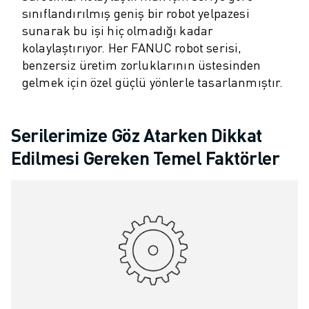
ROBOSHOT ÖNLEYICI BAKIM
sınıflandırılmış geniş bir robot yelpazesi
ROBOSHOT TOPLAM SAHIP OLMA MALIYETI
sunarak bu işi hiç olmadığı kadar
TEL EROZYON MAKINELERI
kolaylaştırıyor. Her FANUC robot serisi,
ROBOCUT TEL EROZYON MAKINELERI
benzersiz üretim zorluklarının üstesinden
ROBOCUT DONANIM
gelmek için özel güçlü yönlerle tasarlanmıştır.
ROBOCUT YAZILIMI
ROBOCUT ÖNLEYICI BAKIM
ROBOCUT SÜRDÜRÜLEBILIRLIK
Serilerimize Göz Atarken Dikkat
IIOT ÇÖZÜMLERI
Edilmesi Gereken Temel Faktörler
AKILLI FABRIKA ÇÖZÜMLERI
ÜRETIM VERIMLILIĞINI ARTIRMAK IÇIN AKILLI FABRIKA ÇÖZÜMLERI (
ÜRÜN KAYDI » FANUC PORTAL
VAKA ÇALIŞMALARI
ÇÖZÜMLER
ENDÜSTRILER
TÜM SEKTÖRLER
HAVACILIK
OTOMOTIV