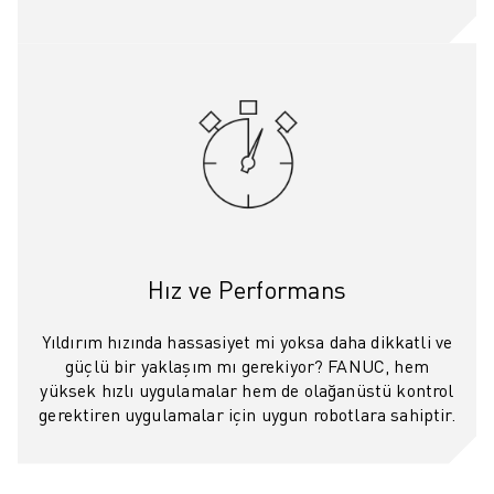
FANUC AKADEMI
ENDÜSTRILER IÇIN ÇÖZÜMLER
EĞITIM IÇIN ÇÖZÜMLER
WORLDSKILLS & GENÇ YETENEKLER
HABERLER & MEDYA
HABERLER & MEDYA
ETKINLIKLER
EĞITIM ETKINLIKLERI
FANUC HAKKINDA
FANUC HAKKINDA
Hız ve Performans
AVRUPA'DA FANUC
LOKASYONLARIMIZ
Yıldırım hızında hassasiyet mi yoksa daha dikkatli ve
SÜRDÜRÜLEBILIRLIK
güçlü bir yaklaşım mı gerekiyor? FANUC, hem
KARIYER
yüksek hızlı uygulamalar hem de olağanüstü kontrol
FANUC ILE GELECEĞINIZI ŞEKILLENDIRIN
gerektiren uygulamalar için uygun robotlara sahiptir.
BIZE KATILIN » KARIYER PORTALI
İLETIŞIM