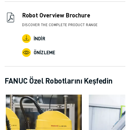
İLETIŞIM
LOKASYONLAR
Robot Overview Brochure
KÜNYE
DISCOVER THE COMPLETE PRODUCT RANGE
İNDIR
ÖNIZLEME
FANUC Özel Robotlarını Keşfedin