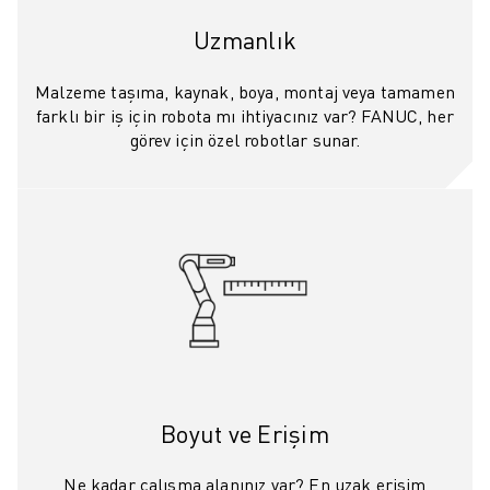
ELEKTRIKLI ARAÇLAR
Uzmanlık
ELEKTRONIK
YIYECEK VE IÇECEK
Malzeme taşıma, kaynak, boya, montaj veya tamamen
MEDIKAL
farklı bir iş için robota mı ihtiyacınız var? FANUC, her
PLASTIK
görev için özel robotlar sunar.
DEPOLAMA, LOJISTIK, SEVKIYAT
UYGULAMALAR
TÜM UYGULAMALAR
5 EKSEN IŞLEME
ARK KAYNAĞI
BIRLEŞTIRME
CNC TAŞLAMA
CNC FREZELEME
CNC TORNA
YÜKSEK HIZLI DELME VE KILAVUZ ÇEKME
Boyut ve Erişim
ENJEKSIYON
MAKINE BESLEME
Ne kadar çalışma alanınız var? En uzak erişim