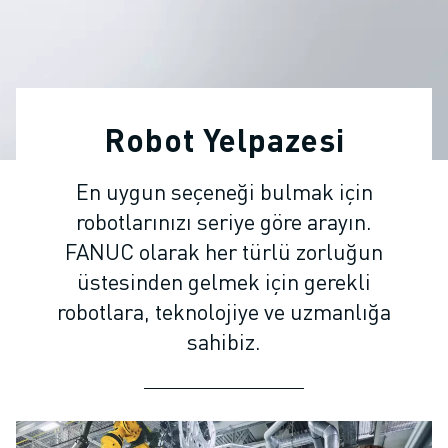
ENDÜSTRIYEL ROBOTLAR
İŞBIRLIKÇI ROBOTLAR
ROBOT YELPAZESI
ROBOT KONTROLÖRLERI
ROBOT AKSESUARLARI
Robot Yelpazesi
ROBOT YAZILIMI
SIMÜLASYON YAZILIMI
En uygun seçeneği bulmak için
EĞITIM AMAÇLI ROBOTIK ÜRÜNLERI
robotlarınızı seriye göre arayın.
ROBOT OTOMASYONU
ARK KAYNAK ROBOTLARI
FANUC olarak her türlü zorluğun
EKLEMLI ROBOTLAR
üstesinden gelmek için gerekli
ARC MATE SERISI
robotlara, teknolojiye ve uzmanlığa
M-900 SERISI
sahibiz.
DELTA ROBOTLAR
GIDA VE TEMIZ ODA ROBOTLARI
BOYA ROBOTLARI
PALETLEME ROBOTLARI