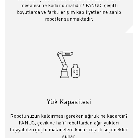
MALZEME TAŞIMA
mesafesi ne kadar olmalıdır? FANUC, çeşitli
boyutlarda ve farklı erişim kabiliyetlerine sahip
BOYAMA
robotlar sunmaktadır.
PALETLEME
PUNTA KAYNAĞI
GÖRSEL DENETIM
TEL EROZYON
VAKA ÇALIŞMALARI
MÜŞTERI HIZMETLERI
MÜŞTERI HIZMETLERI
FANUC PLANS
SAHA VE BAKIM
UZAKTAN TEKNIK DESTEK
Yük Kapasitesi
YEDEK PARÇALAR
YENILEME
Robotunuzun kaldırması gereken ağırlık ne kadardır?
DIJITAL SERVIS ARAÇLARI
FANUC, çevik ve hafif robotlardan ağır yükleri
İNDIRME MERKEZI » MYFANUC
taşıyabilen güçlü makinelere kadar çeşitli seçenekler
EĞITIM VE ÖĞRETIM
sunar.