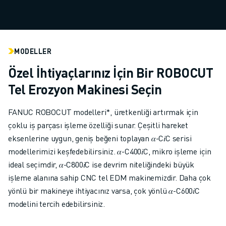
ELEKTRIKLI ARAÇLAR
ELEKTRONIK
YIYECEK VE IÇECEK
MEDIKAL
MODELLER
PLASTIK
Özel İhtiyaçlarınız İçin Bir ROBOCUT
DEPOLAMA, LOJISTIK, SEVKIYAT
Tel Erozyon Makinesi Seçin
UYGULAMALAR
TÜM UYGULAMALAR
FANUC ROBOCUT modelleri*, üretkenliği artırmak için
5 EKSEN IŞLEME
çoklu iş parçası işleme özelliği sunar. Çeşitli hareket
ARK KAYNAĞI
eksenlerine uygun, geniş beğeni toplayan 𝛼-C𝑖C serisi
BIRLEŞTIRME
modellerimizi keşfedebilirsiniz. 𝛼-C400𝑖C, mikro işleme için
CNC TAŞLAMA
ideal seçimdir, 𝛼-C800𝑖C ise devrim niteliğindeki büyük
CNC FREZELEME
işleme alanına sahip CNC tel EDM makinemizdir. Daha çok
CNC TORNA
yönlü bir makineye ihtiyacınız varsa, çok yönlü 𝛼-C600𝑖C
YÜKSEK HIZLI DELME VE KILAVUZ ÇEKME
modelini tercih edebilirsiniz.
ENJEKSIYON
MAKINE BESLEME