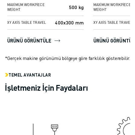
FANUC AKADEMI
MAXIMUM WORKPIECE
MAXIMUM WORKPIECE
500 kg
WEIGHT
WEIGHT
ENDÜSTRILER IÇIN ÇÖZÜMLER
EĞITIM IÇIN ÇÖZÜMLER
400x300 mm
XY AXIS TABLE TRAVEL
XY AXIS TABLE TRAVEL
WORLDSKILLS & GENÇ YETENEKLER
HABERLER & MEDYA
ÜRÜNÜ GÖRÜNTÜLE
ÜRÜNÜ GÖRÜNTÜL
HABERLER & MEDYA
ETKINLIKLER
EĞITIM ETKINLIKLERI
*Gerçek makine görünümü bölgeye göre farklılık gösterebilir.
FANUC HAKKINDA
FANUC HAKKINDA
TEMEL AVANTAJLAR
AVRUPA'DA FANUC
İşletmeniz İçin Faydaları
LOKASYONLARIMIZ
SÜRDÜRÜLEBILIRLIK
KARIYER
FANUC ILE GELECEĞINIZI ŞEKILLENDIRIN
BIZE KATILIN » KARIYER PORTALI
İLETIŞIM