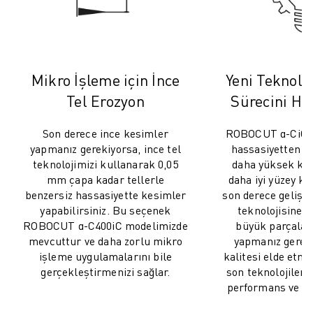
İLETIŞIM
LOKASYONLAR
KÜNYE
Mikro İşleme için İnce
Yeni Teknolo
Tel Erozyon
Sürecini Hız
Son derece ince kesimler
ROBOCUT α-CiC m
yapmanız gerekiyorsa, ince tel
hassasiyetten 
teknolojimizi kullanarak 0,05
daha yüksek kes
mm çapa kadar tellerle
daha iyi yüzey ka
benzersiz hassasiyette kesimler
son derece gelişm
yapabilirsiniz. Bu seçenek
teknolojisine sa
ROBOCUT α-C400iC modelimizde
büyük parçalar
mevcuttur ve daha zorlu mikro
yapmanız gerek
işleme uygulamalarını bile
kalitesi elde etme
gerçekleştirmenizi sağlar.
son teknolojileri
performans ve ver