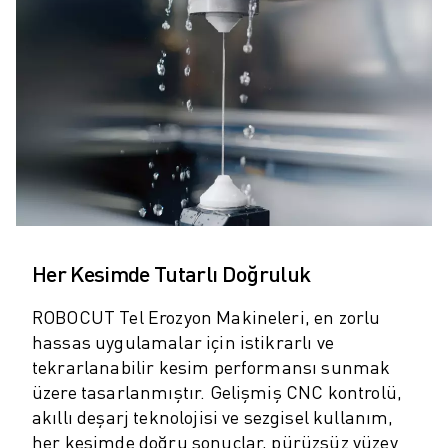
SCARA ROBOTLARI
KOMPAKT CNC İŞLEME MERKEZLERI
ROBODRILL BULUCU
ROBODRILL KOMPAKT DIK İŞLEME MERKEZLERI
ROBODRILL DONANIM
ROBODRILL YAZILIMI
ROBODRILL ÖNLEYICI BAKIM
ROBODRILL SÜRDÜRÜLEBILIRLIK
ROBODRILL ROBOT PAKETI
ROBODRILL EĞITIM PAKETI
ELEKTRIKLI PLASTIK ENJEKSIYON MAKINELERI
Her Kesimde Tutarlı Doğruluk
ROBOSHOT BULUCU
ROBOCUT Tel Erozyon Makineleri, en zorlu
ROBOSHOT ELEKTRIKLI PLASTIK ENJEKSIYON MAKINELERI
hassas uygulamalar için istikrarlı ve
ROBOSHOT DONANIM
tekrarlanabilir kesim performansı sunmak
ROBOSHOT YAZILIM
üzere tasarlanmıştır. Gelişmiş CNC kontrolü,
ROBOSHOT SÜRDÜRÜLEBİLİRLİK
akıllı deşarj teknolojisi ve sezgisel kullanım,
ROBOSHOT ROBOT PAKETI
her kesimde doğru sonuçlar, pürüzsüz yüzey