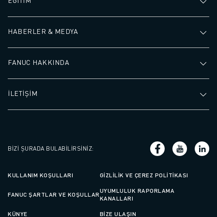
EĞİTİM
HABERLER & MEDYA
FANUC HAKKINDA
İLETİŞİM
BIZI ŞURADA BULABILIRSINIZ
:
KULLANIM KOŞULLARI
GIZLILIK VE ÇEREZ POLITIKASI
UYUMLULUK RAPORLAMA
FANUC ŞARTLAR VE KOŞULLAR
KANALLARI
KÜNYE
BIZE ULAŞIN