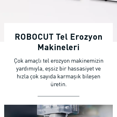
ENDÜSTRIYEL ROBOTLAR
İŞBIRLIKÇI ROBOTLAR
ROBOT YELPAZESI
ROBOT KONTROLÖRLERI
ROBOT AKSESUARLARI
ROBOCUT Tel Erozyon
ROBOT YAZILIMI
SIMÜLASYON YAZILIMI
Makineleri
EĞITIM AMAÇLI ROBOTIK ÜRÜNLERI
ROBOT OTOMASYONU
Çok amaçlı tel erozyon makinemizin
ARK KAYNAK ROBOTLARI
yardımıyla, eşsiz bir hassasiyet ve
EKLEMLI ROBOTLAR
hızla çok sayıda karmaşık bileşen
ARC MATE SERISI
üretin.
M-900 SERISI
DELTA ROBOTLAR
GIDA VE TEMIZ ODA ROBOTLARI
BOYA ROBOTLARI
PALETLEME ROBOTLARI