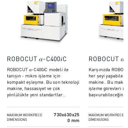
MALZEME TAŞIMA
BOYAMA
PALETLEME
PUNTA KAYNAĞI
GÖRSEL DENETIM
TEL EROZYON
VAKA ÇALIŞMALARI
MÜŞTERI HIZMETLERI
ROBOCUT 𝛼-C400𝑖C
ROBOCUT 𝛼-
MÜŞTERI HIZMETLERI
ROBOCUT 𝛼-C400𝑖C modeli ile
Karşınızda ROBOCUT
FANUC PLANS
tanışın - mikro işleme için
her şeyi yapabilen 
SAHA VE BAKIM
kompakt eşleşme. Bu son teknoloji
makine.. Bu makine,
UZAKTAN TEKNIK DESTEK
makine, hassasiyet ve çok
işleme görevleri içi
YEDEK PARÇALAR
yönlülükte yeni standartlar
başvurabileceğiniz
belirleyerek onu havacılık,
İster mikro işleme
YENILEME
otomotiv ve ötesi endüstr...
bileşenler veya ...
DIJITAL SERVIS ARAÇLARI
730x630x25
MAXIMUM WORKPIECE
MAXIMUM WORKPIECE
İNDIRME MERKEZI » MYFANUC
0 mm
DIMENSIONS
DIMENSIONS
EĞITIM VE ÖĞRETIM