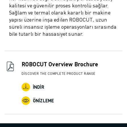
ROBOSHOT ÖNLEYICI BAKIM
kalitesi ve güvenilir proses kontrolü sağlar.
ROBOSHOT TOPLAM SAHIP OLMA MALIYETI
Sağlam ve termal olarak kararlı bir makine
TEL EROZYON MAKINELERI
yapısı üzerine inşa edilen ROBOCUT, uzun
ROBOCUT TEL EROZYON MAKINELERI
süreli insansız işleme operasyonları sırasında
ROBOCUT DONANIM
bile tutarlı bir hassasiyet sunar.
ROBOCUT YAZILIMI
ROBOCUT ÖNLEYICI BAKIM
ROBOCUT SÜRDÜRÜLEBILIRLIK
IIOT ÇÖZÜMLERI
ROBOCUT Overview Brochure
AKILLI FABRIKA ÇÖZÜMLERI
ÜRETIM VERIMLILIĞINI ARTIRMAK IÇIN AKILLI FABRIKA ÇÖZÜMLERI (
DISCOVER THE COMPLETE PRODUCT RANGE
ÜRÜN KAYDI » FANUC PORTAL
İNDIR
VAKA ÇALIŞMALARI
ÇÖZÜMLER
ÖNIZLEME
ENDÜSTRILER
TÜM SEKTÖRLER
HAVACILIK
OTOMOTIV