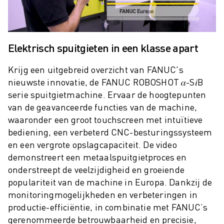
ROBOSHOT PREVENTIEF ONDERHOUD
ROBOSHOT TOTAL COST OF OWNERSHIP
DRAADVONKMACHINES
ROBOCUT DRAADVONKMACHINES
Elektrisch spuitgieten in een klasse apart
ROBOCUT HARDWARE
ROBOCUT SOFTWARE
Krijg een uitgebreid overzicht van FANUC's
ROBOCUT PREVENTIEF ONDERHOUD
nieuwste innovatie, de FANUC ROBOSHOT 𝛼-S𝑖B
ROBOCUT DUURZAAMHEID
serie spuitgietmachine. Ervaar de hoogtepunten
IIOT-OPLOSSINGEN
van de geavanceerde functies van de machine,
SMART FACTORY OPLOSSINGEN
waaronder een groot touchscreen met intuïtieve
SMART FACTORY OPLOSSINGEN VOOR EEN EFFICIËNTERE PRODUCTIE
bediening, een verbeterd CNC-besturingssysteem
PRODUCT REGISTRATIE » FANUC PORTAAL
en een vergrote opslagcapaciteit. De video
demonstreert een metaalspuitgietproces en
CASE STUDIES
onderstreept de veelzijdigheid en groeiende
OPLOSSINGEN
populariteit van de machine in Europa. Dankzij de
INDUSTRIEËN
monitoringmogelijkheden en verbeteringen in
ALLE INDUSTRIEËN
productie-efficiëntie, in combinatie met FANUC’s
LUCHTVAART
gerenommeerde betrouwbaarheid en precisie,
AUTOMOTIVE