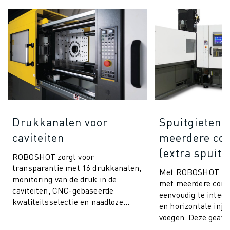
Drukkanalen voor
Spuitgieten 
caviteiten
meerdere co
(extra spuitu
ROBOSHOT zorgt voor
transparantie met 16 drukkanalen,
Met ROBOSHOT kun
monitoring van de druk in de
met meerdere com
caviteiten, CNC-gebaseerde
eenvoudig te integr
kwaliteitsselectie en naadloze
en horizontale injec
integratie. Communiceer en
voegen. Deze geav
verbind met alle caviteitsdru...
spuitgiettechniek 