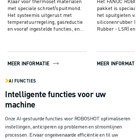
Klaar voor thermoset materialen
Het FANUC ROBOS
met speciale schroef/spuitmond.
pakket is speciaal
Het systeemis uitgerust met
het spuitgieten van
temperatuurregeling, gasreductie
siliconenrubber (Li
en vooraf ingestelde functies, en
Rubber - LSR) en b
bevat AI-functionaliteiten voor
ongeëvenaarde prec
proces...
efficiëntie voor een
MEER INFORMATIE
MEER INFORMATIE
AI FUNCTIES
Intelligente functies voor uw
machine
Onze AI-gestuurde functies voor ROBOSHOT optimaliseren
instellingen, anticiperen op problemen en stroomlijnen
processen. Ervaar ongeëvenaarde efficiëntie en til uw