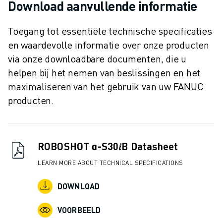
JOIN US » JOB PORTAAL
Download aanvullende informatie
CONTACT
CONTACT
Toegang tot essentiële technische specificaties
LOCATIES
en waardevolle informatie over onze producten
COLOFON
via onze downloadbare documenten, die u
helpen bij het nemen van beslissingen en het
maximaliseren van het gebruik van uw FANUC
producten.
ROBOSHOT α-S30𝑖B Datasheet
LEARN MORE ABOUT TECHNICAL SPECIFICATIONS
DOWNLOAD
VOORBEELD