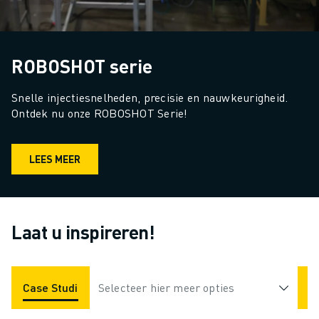
ROBOSHOT serie
Snelle injectiesnelheden, precisie en nauwkeurigheid. 
Ontdek nu onze ROBOSHOT Serie!
LEES MEER
Laat u inspireren!
Case Studies
Selecteer hier meer opties
Toepassingen
Industrieën