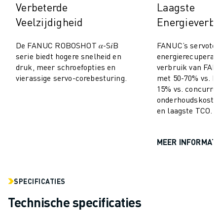
Verbeterde
Laagste
MATERIAL HANDLING
Veelzijdigheid
Energieverbr
VERFSPUITEN
PALLETISEREN
De FANUC ROBOSHOT 𝛼-S𝑖B
FANUC’s servotec
PUNTLASSEN
serie biedt hogere snelheid en
energierecuperati
VISION INSPECTIE
druk, meer schroefopties en
verbruik van F
DRAADVONKEN EDM
vierassige servo-corebesturing.
met 50-70% vs. hy
CASE STUDIES
15% vs. concurren
CUSTOMER SERVICE
onderhoudskosten
en laagste TCO.
CUSTOMER CARE
FANUC PLANS
SERVICE & ONDERHOUD
MEER INFORMATI
TECHNISCHE ONDERSTEUNING REMOTE
SPARE PARTS
REVISIE
SPECIFICATIES
DIGITALE SERVICE TOOLS
Technische specificaties
E-STORE
DOWNLOAD CENTER » MYFANUC