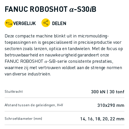
INDUSTRIËLE ROBOTS
FANUC ROBOSHOT 𝛼-S30𝑖B
COLLABORATIEVE ROBOTS
ROBOT AANBOD
VERGELIJK
DELEN
ROBOT CONTROLLERS
ROBOT ACCESSOIRES
Deze compacte machine blinkt uit in micromoulding-
ROBOT SOFTWARE
toepassingen en is gespecialiseerd in precisieproductie voor
sectoren zoals lenzen, optica en tandwielen. Met de focus op
SIMULATIE SOFTWARE
betrouwbaarheid en nauwkeurigheid garandeert onze
ROBOTS VOOR HET ONDERWIJS
FANUC ROBOSHOT 𝛼-S𝑖B-serie consistente prestaties,
ROBOT AUTOMATISERING
waarmee zij met vertrouwen voldoet aan de strenge normen
BOOGLAS ROBOTS
van diverse industrieën.
ARTICULATED ROBOTS
ARC MATE SERIE
300 kN | 30 tonf
Sluitkracht
M-900 SERIE
DELTA ROBOTS
310x290 mm
Afstand tussen de geleidingen, H×V
FOOD & CLEANROOM ROBOTS
VERFSPUIT ROBOTS
14, 16, 18, 20, 22 mm
Schroefdiameter (mm)
PALLETISEER ROBOTS