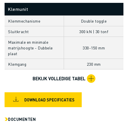
OPLEIDING & ONDERWIJS
Klemunit
FANUC ACADEMY
OPLOSSINGEN VOOR INDUSTRIEËN
Klemmechanisme
Double toggle
OPLOSSINGEN VOOR HET ONDERWIJS
Sluitkracht
300 kN | 30 tonf
WORLDSKILLS & JONG TALENT
ONDERWIJS EVENEMENTEN
Maximale en minimale
NIEUWS & MEDIA
matrijshoogte - Dubbele
330-150 mm
plaat
NIEUWS & MEDIA
EVENEMENTEN
Klemgang
230 mm
ONDERWIJS EVENEMENTEN
OVER FANUC
BEKIJK VOLLEDIGE TABEL
OVER FANUC
FANUC IN EUROPA
ONZE LOCATIES
DOWNLOAD SPECIFICATIES
DUURZAAMHEID
JOBS
DOCUMENTEN
SHAPE YOUR FUTURE WITH FANUC