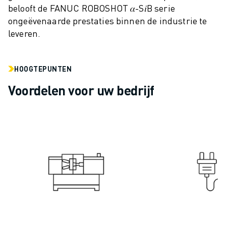
belooft de FANUC ROBOSHOT 𝛼-S𝑖B serie
ELEKTRISCHE VOERTUIGEN
ongeëvenaarde prestaties binnen de industrie te
ELEKTRONICA
leveren.
FOOD & BEVERAGE
MEDISCH
KUNSTSTOFFEN
HOOGTEPUNTEN
OPSLAG & LOGISTIEK
Voordelen voor uw bedrijf
TOEPASSINGEN
ALLE TOEPASSINGEN
5-ASSIGE BEWERKING
BOOGLASSEN
ASSEMBLAGE
CNC SLIJPEN
CNC FREZEN
CNC DRAAIEN
BOREN EN TAPPEN MET HOGE SNELHEID
SPUITGIETEN
MACHINE BELADING