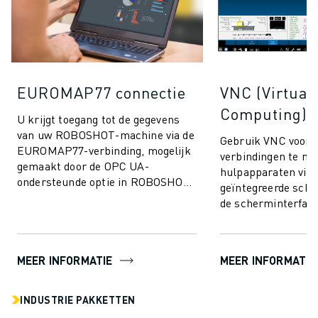
EUROMAP77 connectie
VNC (Virtual
Computing)
U krijgt toegang tot de gegevens
van uw ROBOSHOT-machine via de
Gebruik VNC voo
EUROMAP77-verbinding, mogelijk
verbindingen te m
gemaakt door de OPC UA-
hulpapparaten via 
ondersteunde optie in ROBOSHOT-
geïntegreerde sch
LINK𝑖2. Dit maakt het uitwisselen
de scherminterface
van kwaliteits...
ROBOSHOT mogelij
MEER INFORMATIE
MEER INFORMATIE
INDUSTRIE PAKKETTEN