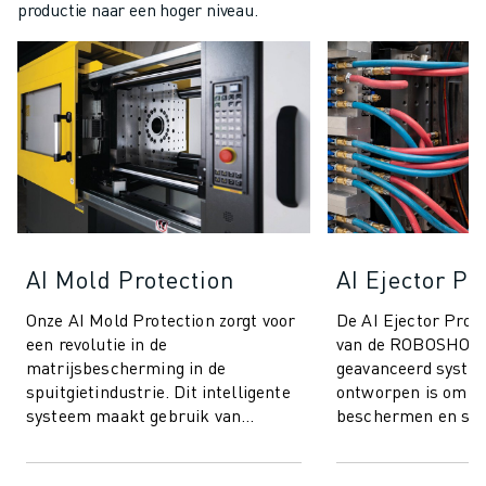
productie naar een hoger niveau.
AI Mold Protection
AI Ejector Pr
Onze AI Mold Protection zorgt voor
De AI Ejector Prote
een revolutie in de
van de ROBOSHOT 
matrijsbescherming in de
geavanceerd syste
spuitgietindustrie. Dit intelligente
ontworpen is om uw
systeem maakt gebruik van
beschermen en stil
geavanceerde koppel
minimum te beper
aansturingstechnologie voor
innovatieve technol