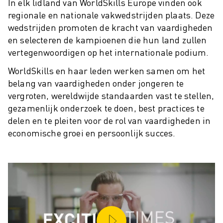
In elk lidland van WorldSkills Europe vinden ook
MATERIAL HANDLING
regionale en nationale vakwedstrijden plaats. Deze
VERFSPUITEN
wedstrijden promoten de kracht van vaardigheden
PALLETISEREN
en selecteren de kampioenen die hun land zullen
PUNTLASSEN
vertegenwoordigen op het internationale podium.
VISION INSPECTIE
WorldSkills en haar leden werken samen om het
DRAADVONKEN EDM
belang van vaardigheden onder jongeren te
CASE STUDIES
vergroten, wereldwijde standaarden vast te stellen,
CUSTOMER SERVICE
gezamenlijk onderzoek te doen, best practices te
CUSTOMER CARE
delen en te pleiten voor de rol van vaardigheden in
FANUC PLANS
economische groei en persoonlijk succes.
SERVICE & ONDERHOUD
TECHNISCHE ONDERSTEUNING REMOTE
SPARE PARTS
REVISIE
DIGITALE SERVICE TOOLS
E-STORE
DOWNLOAD CENTER » MYFANUC