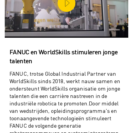
SCARA ROBOTS
COMPACTE CNC-BEWERKINGSCENTRA
ROBODRILL FILTER
ROBODRILL COMPACTE CNC-BEWERKINGSCENTRA
ROBODRILL HARDWARE
ROBODRILL SOFTWARE
ROBODRILL PREVENTIEF ONDERHOUD
FANUC en WorldSkills stimuleren jonge
ROBODRILL DUURZAAMHEID
talenten
ROBODRILL ROBOT PAKKET
ROBODRILL ONDERWIJS PAKKET
FANUC, trotse Global Industrial Partner van
ELEKTRISCHE SPUITGIETMACHINES
WorldSkills sinds 2018, werkt nauw samen en
ROBOSHOT FILTER
ondersteunt WorldSkills organisatie om jonge
ROBOSHOT ELEKTRISCHE SPUITGIETMACHINES
talenten die een carrière nastreven in de
ROBOSHOT HARDWARE
industriële robotica te promoten.
Door middel
ROBOSHOT SOFTWARE
van wedstrijden, opleidingsprogramma's en
toonaangevende technologieën stimuleert
ROBOSHOT DUURZAAMHEID
FANUC de volgende generatie
ROBOSHOT ROBOT PAKKET
robotprogrammeurs en systeemintegratoren.