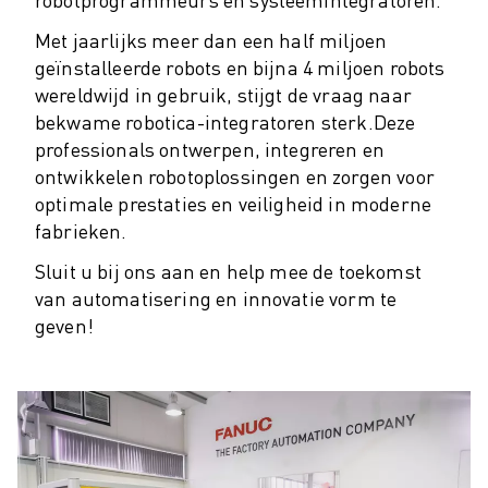
ROBOSHOT PREVENTIEF ONDERHOUD
ROBOSHOT TOTAL COST OF OWNERSHIP
Met jaarlijks meer dan een half miljoen
DRAADVONKMACHINES
geïnstalleerde robots en bijna 4 miljoen robots
ROBOCUT DRAADVONKMACHINES
wereldwijd in gebruik, stijgt de vraag naar
ROBOCUT HARDWARE
bekwame robotica-integratoren sterk.
Deze
ROBOCUT SOFTWARE
professionals ontwerpen, integreren en
ROBOCUT PREVENTIEF ONDERHOUD
ontwikkelen robotoplossingen en zorgen voor
ROBOCUT DUURZAAMHEID
optimale prestaties en veiligheid in moderne
IIOT-OPLOSSINGEN
fabrieken.
SMART FACTORY OPLOSSINGEN
Sluit u bij ons aan en help mee de toekomst
SMART FACTORY OPLOSSINGEN VOOR EEN EFFICIËNTERE PRODUCTIE
van automatisering en innovatie vorm te
PRODUCT REGISTRATIE » FANUC PORTAAL
geven!
CASE STUDIES
OPLOSSINGEN
INDUSTRIEËN
ALLE INDUSTRIEËN
LUCHTVAART
AUTOMOTIVE