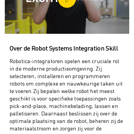
OPLEIDING & ONDERWIJS
FANUC ACADEMY
OPLOSSINGEN VOOR INDUSTRIEËN
OPLOSSINGEN VOOR HET ONDERWIJS
WORLDSKILLS & JONG TALENT
ONDERWIJS EVENEMENTEN
Over de Robot Systems Integration Skill
NIEUWS & MEDIA
NIEUWS & MEDIA
Robotica-integratoren spelen een cruciale rol
EVENEMENTEN
in de moderne productieomgeving. Zij
ONDERWIJS EVENEMENTEN
selecteren, installeren en programmeren
OVER FANUC
robots om complexe en nauwkeurige taken uit
OVER FANUC
te voeren.
Zij bepalen welke robot het meest
FANUC IN EUROPA
geschikt is voor specifieke toepassingen zoals
ONZE LOCATIES
pick-and-place, machinebelading, lassen en
DUURZAAMHEID
palletiseren. Daarnaast beslissen zij over de
JOBS
optimale plaatsing van de robot, beheren zij de
SHAPE YOUR FUTURE WITH FANUC
materiaalstroom en zorgen zij voor de