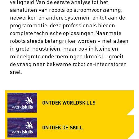
JOIN US » JOB PORTAAL
veiligheid.
Van de eerste analyse tot het
CONTACT
aansluiten van robots op stroomvoorziening,
netwerken en andere systemen, en tot aan de
CONTACT
programmatie: deze professionals bieden
LOCATIES
complete technische oplossingen.
Naarmate
COLOFON
robots steeds belangrijker worden – niet alleen
in grote industrieën, maar ook in kleine en
middelgrote ondernemingen (kmo’s) – groeit
de vraag naar bekwame robotica-integratoren
snel.
ONTDEK WORLDSKILLS
ONTDEK DE SKILL