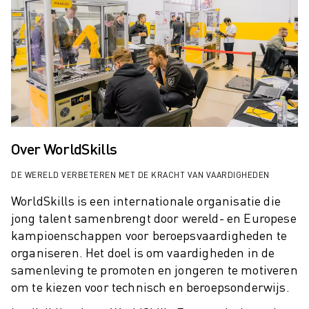
ELEKTRISCHE VOERTUIGEN
ELEKTRONICA
FOOD & BEVERAGE
MEDISCH
KUNSTSTOFFEN
OPSLAG & LOGISTIEK
TOEPASSINGEN
ALLE TOEPASSINGEN
Over WorldSkills
5-ASSIGE BEWERKING
BOOGLASSEN
DE WERELD VERBETEREN MET DE KRACHT VAN VAARDIGHEDEN
ASSEMBLAGE
WorldSkills is een internationale organisatie die
CNC SLIJPEN
jong talent samenbrengt door wereld- en Europese
CNC FREZEN
kampioenschappen voor beroepsvaardigheden te
CNC DRAAIEN
organiseren. Het doel is om vaardigheden in de
BOREN EN TAPPEN MET HOGE SNELHEID
samenleving te promoten en jongeren te motiveren
SPUITGIETEN
om te kiezen voor technisch en beroepsonderwijs.
MACHINE BELADING