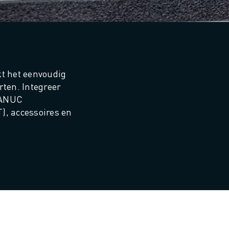
t het eenvoudig 
ten. Integreer 
ANUC 
, accessoires en 