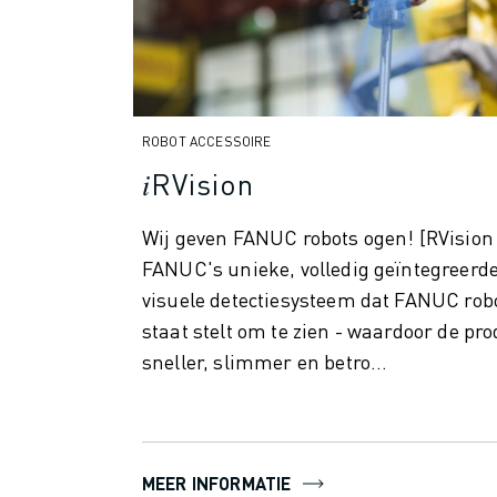
ROBOSHOT PREVENTIEF ONDERHOUD
ROBOSHOT TOTAL COST OF OWNERSHIP
DRAADVONKMACHINES
ROBOCUT DRAADVONKMACHINES
ROBOCUT HARDWARE
ROBOT ACCESSOIRE
ROBOCUT SOFTWARE
ROBOCUT PREVENTIEF ONDERHOUD
𝑖RVision
ROBOCUT DUURZAAMHEID
IIOT-OPLOSSINGEN
Wij geven FANUC robots ogen! [RVision 
SMART FACTORY OPLOSSINGEN
FANUC's unieke, volledig geïntegreerd
SMART FACTORY OPLOSSINGEN VOOR EEN EFFICIËNTERE PRODUCTIE
visuele detectiesysteem dat FANUC robo
PRODUCT REGISTRATIE » FANUC PORTAAL
staat stelt om te zien - waardoor de pro
CASE STUDIES
sneller, slimmer en betro...
OPLOSSINGEN
INDUSTRIEËN
ALLE INDUSTRIEËN
LUCHTVAART
MEER INFORMATIE
AUTOMOTIVE