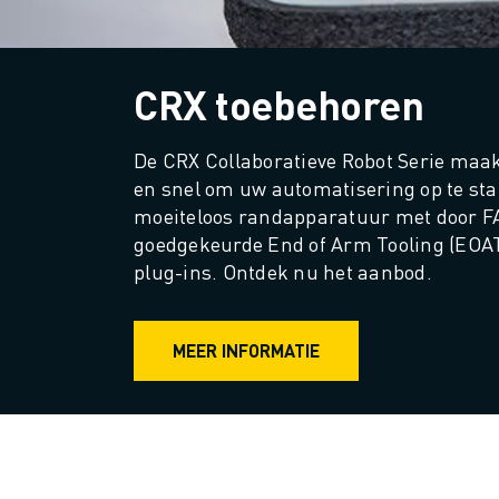
MATERIAL HANDLING
VERFSPUITEN
PALLETISEREN
CRX toebehoren
PUNTLASSEN
VISION INSPECTIE
De CRX Collaboratieve Robot Serie maak
DRAADVONKEN EDM
en snel om uw automatisering op te star
CASE STUDIES
moeiteloos randapparatuur met door F
CUSTOMER SERVICE
goedgekeurde End of Arm Tooling (EOAT)
CUSTOMER CARE
plug-ins. Ontdek nu het aanbod.
FANUC PLANS
SERVICE & ONDERHOUD
TECHNISCHE ONDERSTEUNING REMOTE
MEER INFORMATIE
SPARE PARTS
REVISIE
DIGITALE SERVICE TOOLS
E-STORE
DOWNLOAD CENTER » MYFANUC