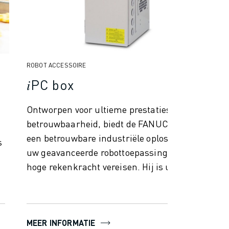
ROBOT ACCESSOIRE
𝑖PC box
Ontworpen voor ultieme prestaties en
betrouwbaarheid, biedt de FANUC 𝑖PC Box
n
een betrouwbare industriële oplossing voor
s
uw geavanceerde robottoepassingen die
hoge rekenkracht vereisen. Hij is uitge...
MEER INFORMATIE