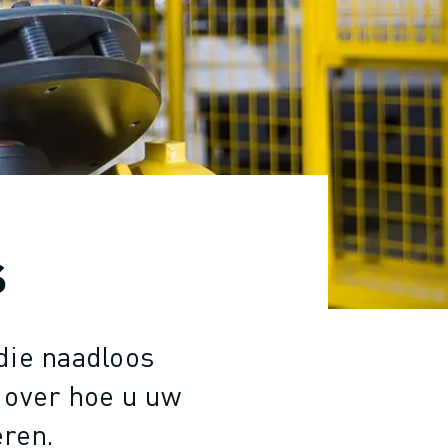
s
die naadloos
 over hoe u uw
eren.