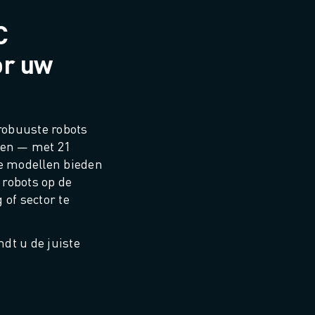
C
or uw
robuuste robots 
en — met 21 
e modellen bieden 
robots op de 
of sector te 
dt u de juiste 