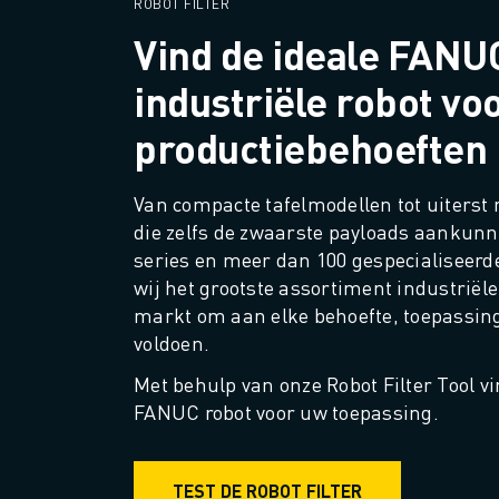
JOIN US » JOB PORTAAL
ROBOT FILTER
CONTACT
Vind de ideale FANU
CONTACT
industriële robot vo
LOCATIES
COLOFON
productiebehoeften
Van compacte tafelmodellen tot uiterst 
die zelfs de zwaarste payloads aankunn
series en meer dan 100 gespecialiseerd
wij het grootste assortiment industriële 
markt om aan elke behoefte, toepassing 
voldoen.
Met behulp van onze Robot Filter Tool vin
FANUC robot voor uw toepassing.
TEST DE ROBOT FILTER