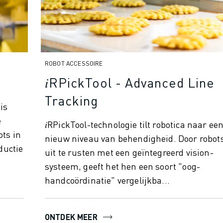
ROBOT ACCESSOIRE
𝑖RPickTool - Advanced Line
Tracking
is
e
𝑖RPickTool-technologie tilt robotica naar ee
 (IOT)
ts in
nieuw niveau van behendigheid. Door robot
ductie
uit te rusten met een geïntegreerd vision-
systeem, geeft het hen een soort "oog-
handcoördinatie" vergelijkba...
ONTDEK MEER