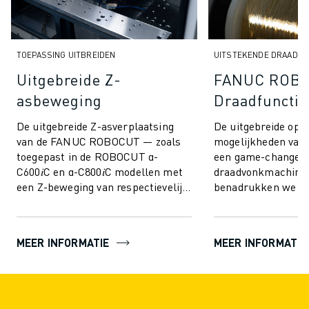
ELEKTRISCHE VOERTUIGEN
ELEKTRONICA
FOOD & BEVERAGE
TOEPASSING UITBREIDEN
UITSTEKENDE DRAAD
MEDISCH
Uitgebreide Z-
FANUC ROB
KUNSTSTOFFEN
asbeweging
Draadfunctie
OPSLAG & LOGISTIEK
TOEPASSINGEN
De uitgebreide Z-asverplaatsing
De uitgebreide ope
ALLE TOEPASSINGEN
van de FANUC ROBOCUT — zoals
mogelijkheden van
toegepast in de ROBOCUT α-
een game-changer i
5-ASSIGE BEWERKING
C600𝑖C en α-C800𝑖C modellen met
draadvonkmachines
BOOGLASSEN
een Z-beweging van respectievelijk
benadrukken we en
ASSEMBLAGE
400 mm en 500 mm — opent
uitstekende eigens
CNC SLIJPEN
nieuwe dimensies i...
ROBOCUT zo bijzond
CNC FREZEN
MEER INFORMATIE
MEER INFORMATIE
CNC DRAAIEN
BOREN EN TAPPEN MET HOGE SNELHEID
SPUITGIETEN
MACHINE BELADING