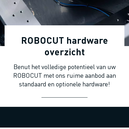
INDUSTRIËLE ROBOTS
COLLABORATIEVE ROBOTS
ROBOT AANBOD
ROBOT CONTROLLERS
ROBOT ACCESSOIRES
ROBOCUT hardware
ROBOT SOFTWARE
SIMULATIE SOFTWARE
overzicht
ROBOTS VOOR HET ONDERWIJS
ROBOT AUTOMATISERING
Benut het volledige potentieel van uw
BOOGLAS ROBOTS
ROBOCUT met ons ruime aanbod aan
ARTICULATED ROBOTS
standaard en optionele hardware!
ARC MATE SERIE
M-900 SERIE
DELTA ROBOTS
FOOD & CLEANROOM ROBOTS
VERFSPUIT ROBOTS
PALLETISEER ROBOTS