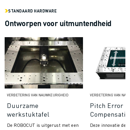
SCARA ROBOTS
COMPACTE CNC-BEWERKINGSCENTRA
STANDAARD HARDWARE
ROBODRILL FILTER
Ontworpen voor uitmuntendheid
ROBODRILL COMPACTE CNC-BEWERKINGSCENTRA
ROBODRILL HARDWARE
ROBODRILL SOFTWARE
ROBODRILL PREVENTIEF ONDERHOUD
ROBODRILL DUURZAAMHEID
ROBODRILL ROBOT PAKKET
ROBODRILL ONDERWIJS PAKKET
ELEKTRISCHE SPUITGIETMACHINES
ROBOSHOT FILTER
ROBOSHOT ELEKTRISCHE SPUITGIETMACHINES
VERBETERING VAN NAUWKEURIGHEID
VERBETERING VAN NAU
ROBOSHOT HARDWARE
Duurzame
Pitch Error
ROBOSHOT SOFTWARE
werkstuktafel
Compensation
ROBOSHOT DUURZAAMHEID
ROBOSHOT ROBOT PAKKET
De ROBOCUT is uitgerust met een
Deze innovatie det