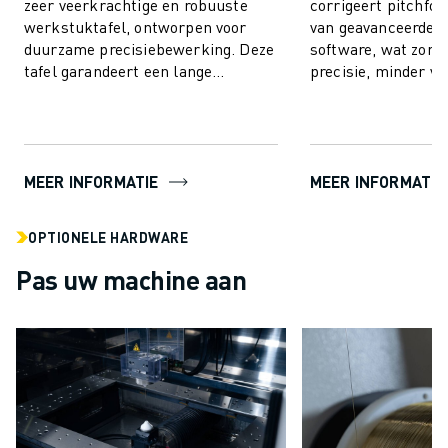
ROBOSHOT PREVENTIEF ONDERHOUD
zeer veerkrachtige en robuuste
corrigeert pitchfo
werkstuktafel, ontworpen voor
van geavanceerde 
ROBOSHOT TOTAL COST OF OWNERSHIP
duurzame precisiebewerking. Deze
software, wat zorgt
DRAADVONKMACHINES
tafel garandeert een lange
precisie, minder ver
ROBOCUT DRAADVONKMACHINES
levensduur en minimale
langere levensduu
ROBOCUT HARDWARE
onderhoudsbehoefte. O...
en kost...
ROBOCUT SOFTWARE
ROBOCUT PREVENTIEF ONDERHOUD
MEER INFORMATIE
MEER INFORMATIE
ROBOCUT DUURZAAMHEID
IIOT-OPLOSSINGEN
SMART FACTORY OPLOSSINGEN
OPTIONELE HARDWARE
SMART FACTORY OPLOSSINGEN VOOR EEN EFFICIËNTERE PRODUCTIE
Pas uw machine aan
PRODUCT REGISTRATIE » FANUC PORTAAL
CASE STUDIES
OPLOSSINGEN
INDUSTRIEËN
ALLE INDUSTRIEËN
LUCHTVAART
AUTOMOTIVE