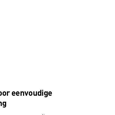
oor eenvoudige
ng