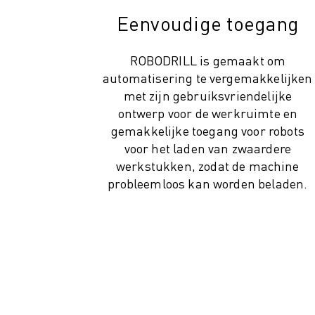
ROBOSHOT PREVENTIEF ONDERHOUD
Eenvoudige toegang
ROBOSHOT TOTAL COST OF OWNERSHIP
DRAADVONKMACHINES
ROBOCUT DRAADVONKMACHINES
ROBODRILL is gemaakt om
ROBOCUT HARDWARE
automatisering te vergemakkelijken
ROBOCUT SOFTWARE
met zijn gebruiksvriendelijke
ROBOCUT PREVENTIEF ONDERHOUD
ontwerp voor de werkruimte en
ROBOCUT DUURZAAMHEID
gemakkelijke toegang voor robots
IIOT-OPLOSSINGEN
voor het laden van zwaardere
werkstukken, zodat de machine
SMART FACTORY OPLOSSINGEN
probleemloos kan worden beladen.
SMART FACTORY OPLOSSINGEN VOOR EEN EFFICIËNTERE PRODUCTIE
PRODUCT REGISTRATIE » FANUC PORTAAL
CASE STUDIES
OPLOSSINGEN
INDUSTRIEËN
ALLE INDUSTRIEËN
LUCHTVAART
AUTOMOTIVE