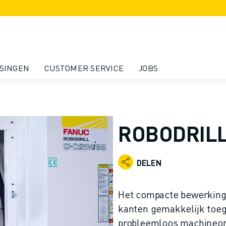
SINGEN
CUSTOMER SERVICE
JOBS
ROBODRILL
DELEN
Het compacte bewerking
kanten gemakkelijk toega
probleemloos machineon