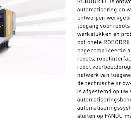
ROBODRILL is ontwo
automatisering en 
ontworpen werkgebi
toegang voor robots
werkstukken en pro
optionele ROBODRILL
ongecompliceerde a
robots, robotinterfa
robot voorbeeldprog
netwerk van toegewi
de technische know-
is afgestemd op uw 
automatiseringsbeho
automatiseringssyst
sluiten op FANUC ma