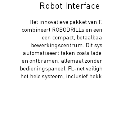
Robot Interface 2
Het innovatieve pakket van FANUC
combineert ROBODRILLs en een robot tot
een compact, betaalbaar
bewerkingscentrum. Dit systeem
automatiseert taken zoals laden/lossen
en ontbramen, allemaal zonder centraal
bedieningspaneel. FL-net veiligheid houdt
het hele systeem, inclusief hekken, veilig.