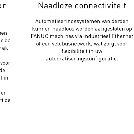
or-
Naadloze connectiviteit
Automatiseringssystemen van derden
kunnen naadloos worden aangesloten op
een
FANUC machines via industrieel Ethernet
ie de
of een veldbusnetwerk, wat zorgt voor
emak
flexibiliteit in uw
automatiseringsconfiguratie.
 voor
 de
t in
 en
rt de
.