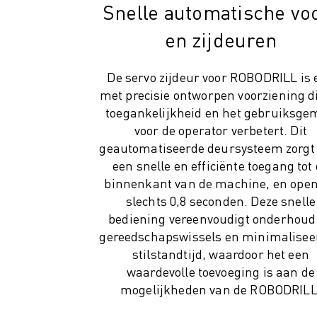
Snelle automatische vo
MATERIAL HANDLING
VERFSPUITEN
en zijdeuren
PALLETISEREN
PUNTLASSEN
De servo zijdeur voor ROBODRILL is 
VISION INSPECTIE
met precisie ontworpen voorziening d
DRAADVONKEN EDM
toegankelijkheid en het gebruiksg
CASE STUDIES
voor de operator verbetert. Dit
CUSTOMER SERVICE
geautomatiseerde deursysteem zorgt
CUSTOMER CARE
een snelle en efficiënte toegang tot
FANUC PLANS
binnenkant van de machine, en open
SERVICE & ONDERHOUD
slechts 0,8 seconden. Deze snelle
TECHNISCHE ONDERSTEUNING REMOTE
bediening vereenvoudigt onderhoud
SPARE PARTS
gereedschapswissels en minimalisee
REVISIE
stilstandtijd, waardoor het een
DIGITALE SERVICE TOOLS
waardevolle toevoeging is aan de
E-STORE
mogelijkheden van de ROBODRILL
DOWNLOAD CENTER » MYFANUC