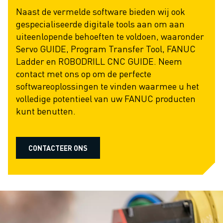
OPLEIDING & ONDERWIJS
Naast de vermelde software bieden wij ook
FANUC ACADEMY
gespecialiseerde digitale tools aan om aan
OPLOSSINGEN VOOR INDUSTRIEËN
uiteenlopende behoeften te voldoen, waaronder
OPLOSSINGEN VOOR HET ONDERWIJS
Servo GUIDE, Program Transfer Tool, FANUC
WORLDSKILLS & JONG TALENT
Ladder en ROBODRILL CNC GUIDE. Neem
ONDERWIJS EVENEMENTEN
contact met ons op om de perfecte
NIEUWS & MEDIA
softwareoplossingen te vinden waarmee u het
NIEUWS & MEDIA
volledige potentieel van uw FANUC producten
EVENEMENTEN
kunt benutten.
ONDERWIJS EVENEMENTEN
OVER FANUC
OVER FANUC
CONTACTEER ONS
FANUC IN EUROPA
ONZE LOCATIES
DUURZAAMHEID
JOBS
SHAPE YOUR FUTURE WITH FANUC