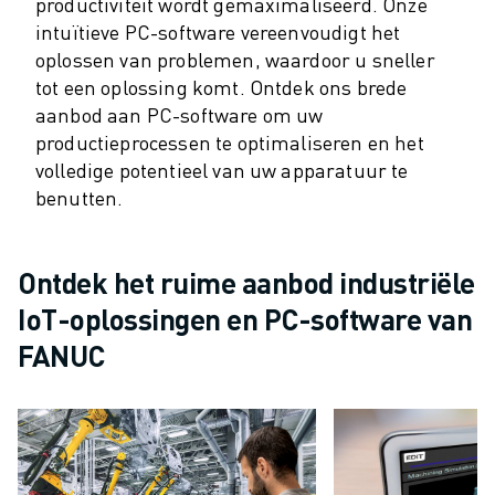
ROBOSHOT PREVENTIEF ONDERHOUD
productiviteit wordt gemaximaliseerd. Onze
ROBOSHOT TOTAL COST OF OWNERSHIP
intuïtieve PC-software vereenvoudigt het
oplossen van problemen, waardoor u sneller
DRAADVONKMACHINES
tot een oplossing komt. Ontdek ons brede
ROBOCUT DRAADVONKMACHINES
aanbod aan PC-software om uw
ROBOCUT HARDWARE
productieprocessen te optimaliseren en het
ROBOCUT SOFTWARE
volledige potentieel van uw apparatuur te
ROBOCUT PREVENTIEF ONDERHOUD
benutten.
ROBOCUT DUURZAAMHEID
IIOT-OPLOSSINGEN
SMART FACTORY OPLOSSINGEN
Ontdek het ruime aanbod industriële
SMART FACTORY OPLOSSINGEN VOOR EEN EFFICIËNTERE PRODUCTIE
IoT-oplossingen en PC-software van
PRODUCT REGISTRATIE » FANUC PORTAAL
CASE STUDIES
FANUC
OPLOSSINGEN
INDUSTRIEËN
ALLE INDUSTRIEËN
LUCHTVAART
AUTOMOTIVE