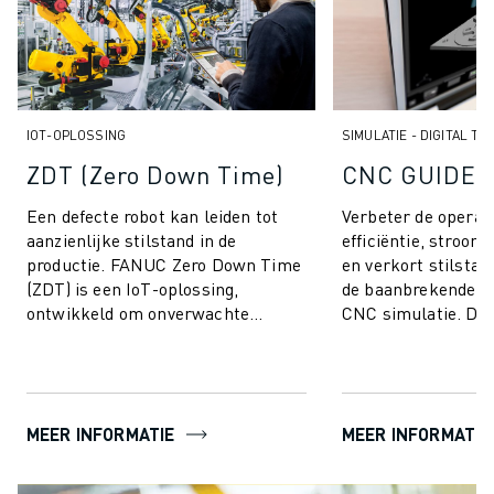
ELEKTRISCHE VOERTUIGEN
ELEKTRONICA
FOOD & BEVERAGE
MEDISCH
IOT-OPLOSSING
SIMULATIE - DIGITAL T
KUNSTSTOFFEN
OPSLAG & LOGISTIEK
ZDT (Zero Down Time)
CNC GUIDE 
TOEPASSINGEN
Een defecte robot kan leiden tot
Verbeter de operat
ALLE TOEPASSINGEN
aanzienlijke stilstand in de
efficiëntie, strooml
5-ASSIGE BEWERKING
productie. FANUC Zero Down Time
en verkort stilstan
BOOGLASSEN
(ZDT) is een IoT-oplossing,
de baanbrekende n
ASSEMBLAGE
ontwikkeld om onverwachte
CNC simulatie. De integratie van
productiestops te voorkomen en de
onze CNC GUIDE 2 
CNC SLIJPEN
prestaties van ...
productie-...
CNC FREZEN
CNC DRAAIEN
BOREN EN TAPPEN MET HOGE SNELHEID
MEER INFORMATIE
MEER INFORMATIE
SPUITGIETEN
MACHINE BELADING