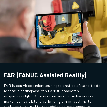
JOIN US » JOB PORTAAL
CONTACT
CONTACT
LOCATIES
COLOFON
FAR (FANUC Assisted Reality)
FAR is een video ondersteuningsdienst op afstand die de 
reparatie of diagnose van FANUC producten 
vergemakkelijkt. Onze ervaren servicemedewerkers 
maken van op afstand verbinding om in realtime te 
assisteren, visueel te beoordelen en problemen te 