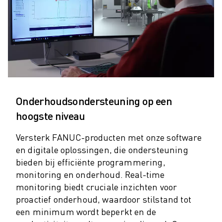
SCARA ROBOTS
COMPACTE CNC-BEWERKINGSCENTRA
ROBODRILL FILTER
ROBODRILL COMPACTE CNC-BEWERKINGSCENTRA
ROBODRILL HARDWARE
ROBODRILL SOFTWARE
ROBODRILL PREVENTIEF ONDERHOUD
ROBODRILL DUURZAAMHEID
Onderhoudsondersteuning op een
ROBODRILL ROBOT PAKKET
hoogste niveau
ROBODRILL ONDERWIJS PAKKET
ELEKTRISCHE SPUITGIETMACHINES
Versterk FANUC-producten met onze software
ROBOSHOT FILTER
en digitale oplossingen, die ondersteuning
ROBOSHOT ELEKTRISCHE SPUITGIETMACHINES
bieden bij efficiënte programmering,
ROBOSHOT HARDWARE
monitoring en onderhoud. Real-time
ROBOSHOT SOFTWARE
monitoring biedt cruciale inzichten voor
ROBOSHOT DUURZAAMHEID
proactief onderhoud, waardoor stilstand tot
ROBOSHOT ROBOT PAKKET
een minimum wordt beperkt en de