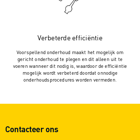
ELEKTRISCHE VOERTUIGEN
ELEKTRONICA
FOOD & BEVERAGE
MEDISCH
Verbeterde efficiëntie
KUNSTSTOFFEN
OPSLAG & LOGISTIEK
Voorspellend onderhoud maakt het mogelijk om
TOEPASSINGEN
gericht onderhoud te plegen en dit alleen uit te
ALLE TOEPASSINGEN
voeren wanneer dit nodig is, waardoor de efficiëntie
5-ASSIGE BEWERKING
mogelijk wordt verbeterd doordat onnodige
onderhoudsprocedures worden vermeden.
BOOGLASSEN
ASSEMBLAGE
CNC SLIJPEN
CNC FREZEN
CNC DRAAIEN
BOREN EN TAPPEN MET HOGE SNELHEID
Contacteer ons
SPUITGIETEN
MACHINE BELADING