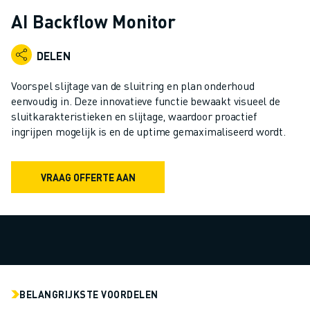
INDUSTRIËLE ROBOTS
AI Backflow Monitor
COLLABORATIEVE ROBOTS
ROBOT AANBOD
DELEN
ROBOT CONTROLLERS
ROBOT ACCESSOIRES
Voorspel slijtage van de sluitring en plan onderhoud
ROBOT SOFTWARE
eenvoudig in. Deze innovatieve functie bewaakt visueel de
sluitkarakteristieken en slijtage, waardoor proactief
SIMULATIE SOFTWARE
ingrijpen mogelijk is en de uptime gemaximaliseerd wordt.
ROBOTS VOOR HET ONDERWIJS
ROBOT AUTOMATISERING
BOOGLAS ROBOTS
VRAAG OFFERTE AAN
ARTICULATED ROBOTS
ARC MATE SERIE
M-900 SERIE
DELTA ROBOTS
FOOD & CLEANROOM ROBOTS
VERFSPUIT ROBOTS
BELANGRIJKSTE VOORDELEN
PALLETISEER ROBOTS