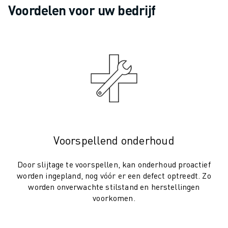
SCARA ROBOTS
Voordelen voor uw bedrijf
COMPACTE CNC-BEWERKINGSCENTRA
ROBODRILL FILTER
ROBODRILL COMPACTE CNC-BEWERKINGSCENTRA
ROBODRILL HARDWARE
ROBODRILL SOFTWARE
ROBODRILL PREVENTIEF ONDERHOUD
ROBODRILL DUURZAAMHEID
ROBODRILL ROBOT PAKKET
ROBODRILL ONDERWIJS PAKKET
ELEKTRISCHE SPUITGIETMACHINES
Voorspellend onderhoud
ROBOSHOT FILTER
ROBOSHOT ELEKTRISCHE SPUITGIETMACHINES
Door slijtage te voorspellen, kan onderhoud proactief
worden ingepland, nog vóór er een defect optreedt. Zo
ROBOSHOT HARDWARE
worden onverwachte stilstand en herstellingen
ROBOSHOT SOFTWARE
voorkomen.
ROBOSHOT DUURZAAMHEID
ROBOSHOT ROBOT PAKKET