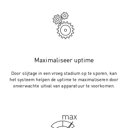
ROBOSHOT PREVENTIEF ONDERHOUD
ROBOSHOT TOTAL COST OF OWNERSHIP
DRAADVONKMACHINES
ROBOCUT DRAADVONKMACHINES
ROBOCUT HARDWARE
ROBOCUT SOFTWARE
ROBOCUT PREVENTIEF ONDERHOUD
ROBOCUT DUURZAAMHEID
Maximaliseer uptime
IIOT-OPLOSSINGEN
SMART FACTORY OPLOSSINGEN
Door slijtage in een vroeg stadium op te sporen, kan
SMART FACTORY OPLOSSINGEN VOOR EEN EFFICIËNTERE PRODUCTIE
het systeem helpen de uptime te maximaliseren door
PRODUCT REGISTRATIE » FANUC PORTAAL
onverwachte uitval van apparatuur te voorkomen.
CASE STUDIES
OPLOSSINGEN
INDUSTRIEËN
ALLE INDUSTRIEËN
LUCHTVAART
AUTOMOTIVE