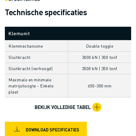
OPLEIDING & ONDERWIJS
Technische specificaties
FANUC ACADEMY
OPLOSSINGEN VOOR INDUSTRIEËN
OPLOSSINGEN VOOR HET ONDERWIJS
Klemunit
WORLDSKILLS & JONG TALENT
ONDERWIJS EVENEMENTEN
Klemmechanisme
Double toggle
NIEUWS & MEDIA
Sluitkracht
3000 kN | 300 tonf
NIEUWS & MEDIA
EVENEMENTEN
Sluitkracht (verhoogd)
3500 kN | 350 tonf
ONDERWIJS EVENEMENTEN
Maximale en minimale
OVER FANUC
matrijshoogte - Enkele
650-300 mm
OVER FANUC
plaat
FANUC IN EUROPA
ONZE LOCATIES
BEKIJK VOLLEDIGE TABEL
DUURZAAMHEID
JOBS
SHAPE YOUR FUTURE WITH FANUC
DOWNLOAD SPECIFICATIES