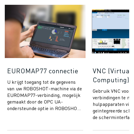
EUROMAP77 connectie
VNC (Virtual
Computing)
U krijgt toegang tot de gegevens
van uw ROBOSHOT-machine via de
Gebruik VNC voo
EUROMAP77-verbinding, mogelijk
verbindingen te m
gemaakt door de OPC UA-
hulpapparaten via 
ondersteunde optie in ROBOSHOT-
geïntegreerde sch
LINK𝑖2. Dit maakt het uitwisselen
de scherminterface
van kwaliteits...
ROBOSHOT mogelij