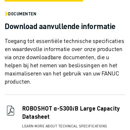
JOIN US » JOB PORTAAL
CONTACT
DOCUMENTEN
CONTACT
LOCATIES
Download aanvullende informatie
COLOFON
Toegang tot essentiële technische specificaties
en waardevolle informatie over onze producten
via onze downloadbare documenten, die u
helpen bij het nemen van beslissingen en het
maximaliseren van het gebruik van uw FANUC
producten.
ROBOSHOT α-S300𝑖B Large Capacity
Datasheet
LEARN MORE ABOUT TECHNICAL SPECIFICATIONS