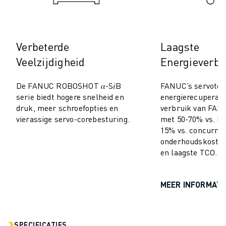
MATERIAL HANDLING
VERFSPUITEN
PALLETISEREN
Verbeterde
Laagste
PUNTLASSEN
Veelzijdigheid
Energieverbr
VISION INSPECTIE
DRAADVONKEN EDM
De FANUC ROBOSHOT 𝛼-S𝑖B
FANUC’s servotec
CASE STUDIES
serie biedt hogere snelheid en
energierecuperati
CUSTOMER SERVICE
druk, meer schroefopties en
verbruik van F
CUSTOMER CARE
vierassige servo-corebesturing.
met 50-70% vs. hy
FANUC PLANS
15% vs. concurren
SERVICE & ONDERHOUD
onderhoudskosten
en laagste TCO.
TECHNISCHE ONDERSTEUNING REMOTE
SPARE PARTS
REVISIE
MEER INFORMATI
DIGITALE SERVICE TOOLS
E-STORE
DOWNLOAD CENTER » MYFANUC
SPECIFICATIES