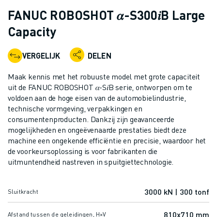
INDUSTRIËLE ROBOTS
FANUC ROBOSHOT 𝛼-S300𝑖B Large
COLLABORATIEVE ROBOTS
Capacity
ROBOT AANBOD
ROBOT CONTROLLERS
VERGELIJK
DELEN
ROBOT ACCESSOIRES
ROBOT SOFTWARE
Maak kennis met het robuuste model met grote capaciteit
SIMULATIE SOFTWARE
uit de FANUC ROBOSHOT 𝛼-S𝑖B serie, ontworpen om te
ROBOTS VOOR HET ONDERWIJS
voldoen aan de hoge eisen van de automobielindustrie,
ROBOT AUTOMATISERING
technische vormgeving, verpakkingen en
consumentenproducten. Dankzij zijn geavanceerde
BOOGLAS ROBOTS
mogelijkheden en ongeëvenaarde prestaties biedt deze
ARTICULATED ROBOTS
machine een ongekende efficiëntie en precisie, waardoor het
ARC MATE SERIE
de voorkeursoplossing is voor fabrikanten die
M-900 SERIE
uitmuntendheid nastreven in spuitgiettechnologie.
DELTA ROBOTS
FOOD & CLEANROOM ROBOTS
3000 kN | 300 tonf
Sluitkracht
VERFSPUIT ROBOTS
PALLETISEER ROBOTS
810x710 mm
Afstand tussen de geleidingen, H×V