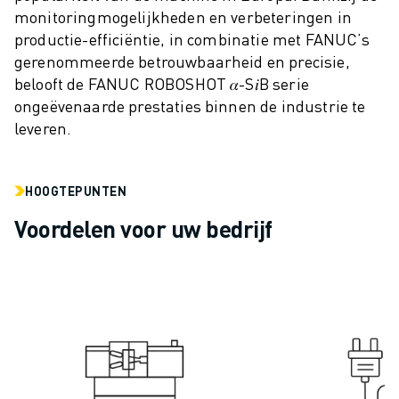
monitoringmogelijkheden en verbeteringen in
ELEKTRISCHE VOERTUIGEN
productie-efficiëntie, in combinatie met FANUC’s
ELEKTRONICA
gerenommeerde betrouwbaarheid en precisie,
FOOD & BEVERAGE
belooft de FANUC ROBOSHOT 𝛼-S𝑖B serie
MEDISCH
ongeëvenaarde prestaties binnen de industrie te
KUNSTSTOFFEN
leveren.
OPSLAG & LOGISTIEK
TOEPASSINGEN
ALLE TOEPASSINGEN
HOOGTEPUNTEN
5-ASSIGE BEWERKING
Voordelen voor uw bedrijf
BOOGLASSEN
ASSEMBLAGE
CNC SLIJPEN
CNC FREZEN
CNC DRAAIEN
BOREN EN TAPPEN MET HOGE SNELHEID
SPUITGIETEN
MACHINE BELADING