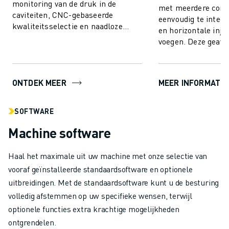
monitoring van de druk in de
met meerdere com
caviteiten, CNC-gebaseerde
eenvoudig te integr
kwaliteitsselectie en naadloze
en horizontale injec
integratie. Communiceer en
voegen. Deze geav
verbind met alle caviteitsdru...
spuitgiettechniek 
mogelijk o...
ONTDEK MEER
MEER INFORMATIE
SOFTWARE
Machine software
Haal het maximale uit uw machine met onze selectie van
vooraf geïnstalleerde standaardsoftware en optionele
uitbreidingen. Met de standaardsoftware kunt u de besturing
volledig afstemmen op uw specifieke wensen, terwijl
optionele functies extra krachtige mogelijkheden
ontgrendelen.