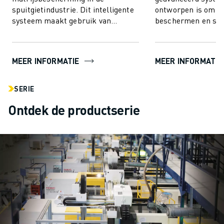
spuitgietindustrie. Dit intelligente
ontworpen is om uw
systeem maakt gebruik van
beschermen en stil
geavanceerde koppel
minimum te beper
aansturingstechnologie voor
innovatieve technol
ongeëv...
MEER INFORMATIE
MEER INFORMATIE
SERIE
Ontdek de productserie