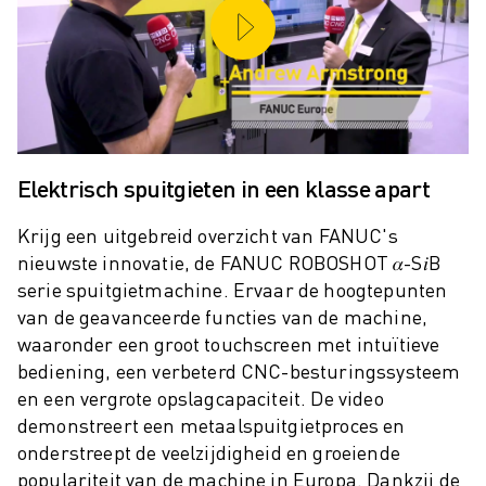
ROBOSHOT PREVENTIEF ONDERHOUD
ROBOSHOT TOTAL COST OF OWNERSHIP
DRAADVONKMACHINES
ROBOCUT DRAADVONKMACHINES
ROBOCUT HARDWARE
ROBOCUT SOFTWARE
ROBOCUT PREVENTIEF ONDERHOUD
Elektrisch spuitgieten in een klasse apart
ROBOCUT DUURZAAMHEID
IIOT-OPLOSSINGEN
Krijg een uitgebreid overzicht van FANUC's
SMART FACTORY OPLOSSINGEN
nieuwste innovatie, de FANUC ROBOSHOT 𝛼-S𝑖B
SMART FACTORY OPLOSSINGEN VOOR EEN EFFICIËNTERE PRODUCTIE
serie spuitgietmachine. Ervaar de hoogtepunten
PRODUCT REGISTRATIE » FANUC PORTAAL
van de geavanceerde functies van de machine,
CASE STUDIES
waaronder een groot touchscreen met intuïtieve
OPLOSSINGEN
bediening, een verbeterd CNC-besturingssysteem
INDUSTRIEËN
en een vergrote opslagcapaciteit. De video
demonstreert een metaalspuitgietproces en
ALLE INDUSTRIEËN
onderstreept de veelzijdigheid en groeiende
LUCHTVAART
populariteit van de machine in Europa. Dankzij de
AUTOMOTIVE