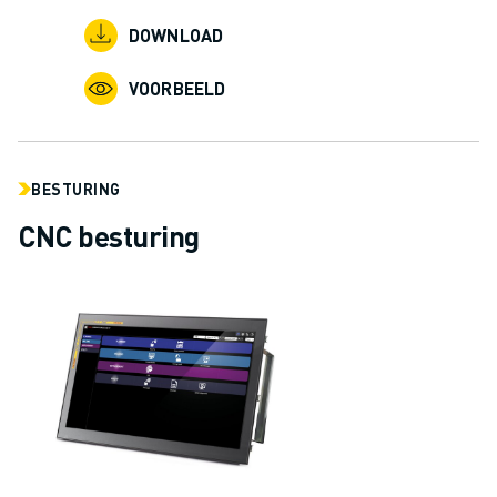
DOWNLOAD
VOORBEELD
BESTURING
CNC besturing