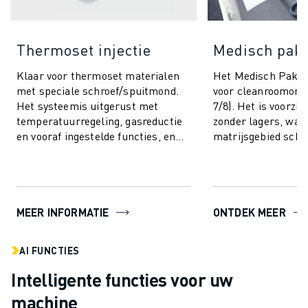
Thermoset injectie
Medisch pak
Klaar voor thermoset materialen
Het Medisch Pakke
met speciale schroef/spuitmond.
voor cleanroomomg
Het systeemis uitgerust met
7/8). Het is voorzie
temperatuurregeling, gasreductie
zonder lagers, wat 
en vooraf ingestelde functies, en
matrijsgebied scho
bevat AI-functionaliteiten voor
nauwkeurige proce
proces...
ROBOSHOT b...
MEER INFORMATIE
ONTDEK MEER
AI FUNCTIES
Intelligente functies voor uw
machine