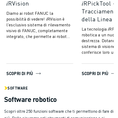
𝑖RVision
𝑖RPickTool -
Tracciamento
Diamo ai robot FANUC la
della Linea
possibilità di vedere! 𝑖RVision è
l'esclusivo sistema di rilevamento
La tecnologia 𝑖RPi
visivo di FANUC, completamente
robotica a un nuovo 
integrato, che permette ai robot
destrezza. Dotando 
FANUC di vedere - rendendo la
sistema di visione 
produzion...
conferisce loro una
coordinazione occh
a quel...
SCOPRI DI PIÙ
SCOPRI DI PIÙ
SOFTWARE
Software robotico
Scopri oltre 250 funzioni software che ti permettono di fare di
più. Dalla sicurezza agli strumenti di comunicazione e ai