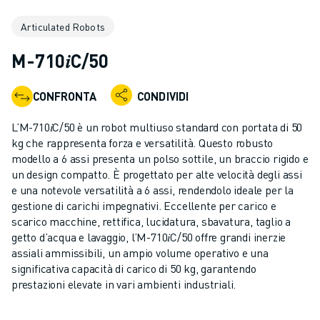
ROBOT INDUSTRIALI
Articulated Robots
GAMMA ROBOTICA
CONTROLLER PER ROBOT
M-710𝑖C/50
ACCESSORI PER ROBOT
SOFTWARE ROBOTICO
CONFRONTA
CONDIVIDI
SOFTWARE DI SIMULAZIONE
PRODOTTI DI ROBOTICA PER EDUCATION
L’M-710𝑖C/50 è un robot multiuso standard con portata di 50
AUTOMAZIONE ROBOTICA
kg che rappresenta forza e versatilità. Questo robusto
ROBOT DI SALDATURA AD ARCO
modello a 6 assi presenta un polso sottile, un braccio rigido e
un design compatto. È progettato per alte velocità degli assi
ROBOT ANTROPOMORFI
e una notevole versatilità a 6 assi, rendendolo ideale per la
SERIE ARC MATE
gestione di carichi impegnativi. Eccellente per carico e
SERIE M-900
scarico macchine, rettifica, lucidatura, sbavatura, taglio a
ROBOT DELTA
getto d’acqua e lavaggio, l’M-710𝑖C/50 offre grandi inerzie
ROBOT PER ALIMENTI E CAMERE BIANCHE
assiali ammissibili, un ampio volume operativo e una
significativa capacità di carico di 50 kg, garantendo
ROBOT PER LA VERNICIATURA
prestazioni elevate in vari ambienti industriali.
ROBOT PER LA PALLETTIZZAZIONE
ROBOT SCARA