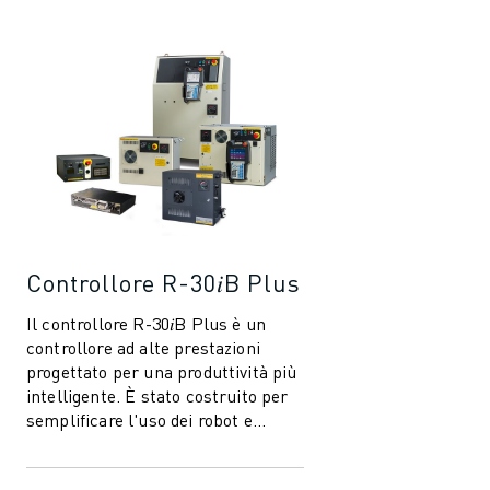
CONTATTACI
CONTATTI
FILIALI
NOTE LEGALI
Controllore R-30𝑖B Plus
Il controllore R-30𝑖B Plus è un
controllore ad alte prestazioni
progettato per una produttività più
intelligente. È stato costruito per
semplificare l'uso dei robot e
dell'automazione nell'industri...