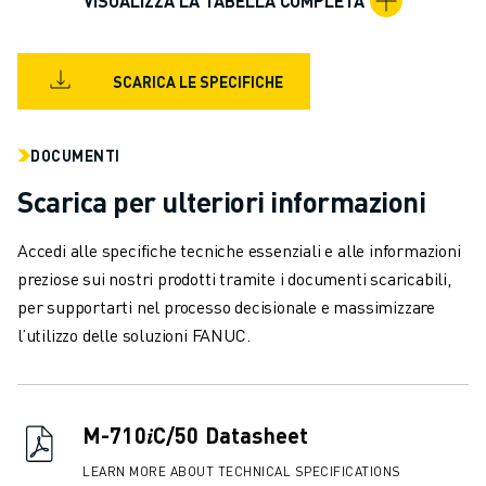
VISUALIZZA LA TABELLA COMPLETA
VERNICIATURA
PALLETTIZZAZIONE
SALDATURA A PUNTI
SCARICA LE SPECIFICHE
ISPEZIONE VISIVA
ELETTROEROSIONE A FILO
DOCUMENTI
CASI DI SUCCESSO
SERVIZIO CLIENTI
Scarica per ulteriori informazioni
ASSISTENZA CLIENTI
FANUC PLANS
Accedi alle specifiche tecniche essenziali e alle informazioni
ASSISTENZA SUL CAMPO E MANUTENZIONE
preziose sui nostri prodotti tramite i documenti scaricabili,
ASSISTENZA TECNICA REMOTA
per supportarti nel processo decisionale e massimizzare
RICAMBI
l’utilizzo delle soluzioni FANUC.
RIGENERAZIONE
STRUMENTI DI SERVICE DIGITALI
E-STORE
M-710𝑖C/50 Datasheet
CENTRO DOWNLOAD " MYFANUC
TRAINING & EDUCATION
LEARN MORE ABOUT TECHNICAL SPECIFICATIONS