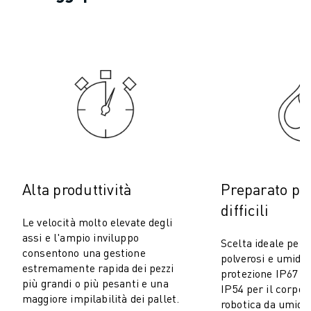
COSTO TOTALE DI PROPRIETÀ ROBOSHOT
MACCHINE PER ELETTROEROSIONE A FILO
ROBOCUT MACCHINE PER ELETTROEROSIONE A FILO
ROBOCUT HARDWARE
SOFTWARE ROBOCUT
MANUTENZIONE PREVENTIVA DI ROBOCUT
SOSTENIBILITÀ DI ROBOCUT
SOLUZIONI IIOT
SOLUZIONI PER FABBRICHE INTELLIGENTI
SOLUZIONI DI FABBRICA INTELLIGENTI PER AUMENTARE L'EFFICIEN
REGISTRAZIONE DEI PRODOTTI " PORTALE FANUC
Alta produttività
Preparato pe
CASI DI SUCCESSO
difficili
SOLUZIONI
Le velocità molto elevate degli
SETTORI
assi e l'ampio inviluppo
Scelta ideale per 
consentono una gestione
TUTTI I SETTORI
polverosi e umidi, 
estremamente rapida dei pezzi
AEROSPAZIALE
protezione IP67 pe
più grandi o più pesanti e una
IP54 per il corpo 
AUTOMOTIVE
maggiore impilabilità dei pallet.
robotica da umidit
VEICOLI ELETTRICI