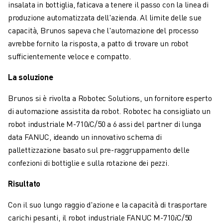
insalata in bottiglia, faticava a tenere il passo con la linea di
FANUC ACADEMY
produzione automatizzata dell'azienda. Al limite delle sue
SOLUZIONI PER L’INDUSTRIA
capacità, Brunos sapeva che l'automazione del processo
SOLUZIONI PER EDUCATION
avrebbe fornito la risposta, a patto di trovare un robot
WORLDSKILLS E GIOVANI TALENTI
sufficientemente veloce e compatto.
NOTIZIE E MEDIA
NOTIZIE E MEDIA
La soluzione
EVENTI
GIORNATE PORTE APERTE
Brunos si è rivolta a Robotec Solutions, un fornitore esperto
EVENTI FORMATIVI
di automazione assistita da robot. Robotec ha consigliato un
INFORMAZIONI SU FANUC
robot industriale M-710𝑖C/50 a 6 assi del partner di lunga
INFORMAZIONI SU FANUC
data FANUC, ideando un innovativo schema di
FANUC IN EUROPA
pallettizzazione basato sul pre-raggruppamento delle
LE NOSTRE SEDI
confezioni di bottiglie e sulla rotazione dei pezzi.
SOSTENIBILITÀ
Risultato
CARRIERA
DAI FORMA AL TUO FUTURO CON FANUC
Con il suo lungo raggio d'azione e la capacità di trasportare
UNISCITI A NOI " CAREER PORTAL
carichi pesanti, il robot industriale FANUC M-710𝑖C/50