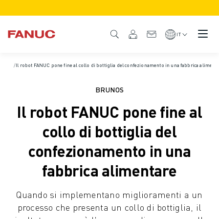
PRODOTTI
DESCRIZIONE DEL PRODOTTO
IT
CNC E AZIONAMENTI
TROVA CNC
Home
/
Il robot FANUC pone fine al collo di bottiglia del confezionamento in una fabbrica aliment
/
Casi di successo
SISTEMI CNC
AZIONAMENTI
BRUNOS
SISTEMA I/O
Il robot FANUC pone fine al
FUNZIONI/OPZIONI DEL CNC
PERSONALIZZAZIONE DEL PRODOTTO
collo di bottiglia del
SIMULAZIONE - SOLUZIONI DIGITAL TWIN
confezionamento in una
SOSTENIBILITÀ MACCHINE CNC
PRODOTTI EDUCATIONAL CNC
fabbrica alimentare
SOLUZIONI RETROFIT
MODELLI CNC AVANZATI
Quando si implementano miglioramenti a un
ROBOT
processo che presenta un collo di bottiglia, il
TROVA ROBOT