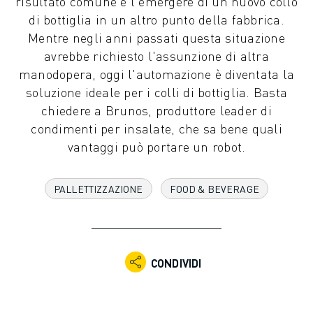
risultato comune è l'emergere di un nuovo collo
ROBOT INDUSTRIALI
di bottiglia in un altro punto della fabbrica.
GAMMA ROBOTICA
Mentre negli anni passati questa situazione
CONTROLLER PER ROBOT
avrebbe richiesto l'assunzione di altra
ACCESSORI PER ROBOT
manodopera, oggi l'automazione è diventata la
SOFTWARE ROBOTICO
soluzione ideale per i colli di bottiglia. Basta
SOFTWARE DI SIMULAZIONE
chiedere a Brunos, produttore leader di
PRODOTTI DI ROBOTICA PER EDUCATION
condimenti per insalate, che sa bene quali
AUTOMAZIONE ROBOTICA
vantaggi può portare un robot.
ROBOT DI SALDATURA AD ARCO
ROBOT ANTROPOMORFI
PALLETTIZZAZIONE
FOOD & BEVERAGE
SERIE ARC MATE
SERIE M-900
ROBOT DELTA
ROBOT PER ALIMENTI E CAMERE BIANCHE
CONDIVIDI
ROBOT PER LA VERNICIATURA
ROBOT PER LA PALLETTIZZAZIONE
ROBOT SCARA