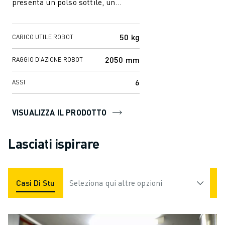
presenta un polso sottile, un
braccio rigido e un design
compatto...
50 kg
CARICO UTILE ROBOT
2050 mm
RAGGIO D'AZIONE ROBOT
6
ASSI
VISUALIZZA IL PRODOTTO
Lasciati ispirare
Casi Di Studio
Seleziona qui altre opzioni
Applicazioni
Industrie