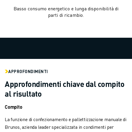
VERNICIATURA
Basso consumo energetico e lunga disponibilità di
PALLETTIZZAZIONE
parti di ricambio.
SALDATURA A PUNTI
ISPEZIONE VISIVA
ELETTROEROSIONE A FILO
CASI DI SUCCESSO
SERVIZIO CLIENTI
ASSISTENZA CLIENTI
FANUC PLANS
APPROFONDIMENTI
ASSISTENZA SUL CAMPO E MANUTENZIONE
ASSISTENZA TECNICA REMOTA
Approfondimenti chiave dal compito
RICAMBI
al risultato
RIGENERAZIONE
STRUMENTI DI SERVICE DIGITALI
Compito
E-STORE
La funzione di confezionamento e pallettizzazione manuale di
CENTRO DOWNLOAD " MYFANUC
Brunos, azienda leader specializzata in condimenti per
TRAINING & EDUCATION