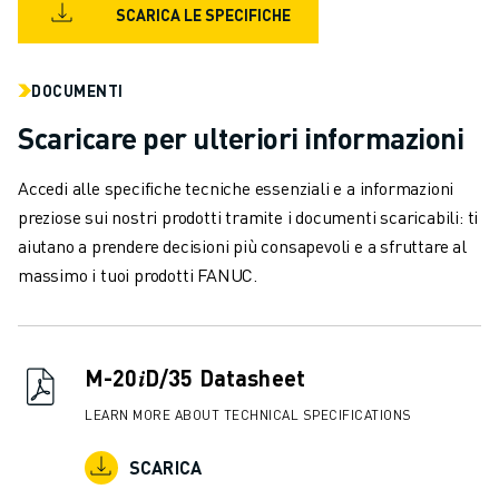
SCARICA LE SPECIFICHE
VERNICIATURA
PALLETTIZZAZIONE
SALDATURA A PUNTI
DOCUMENTI
ISPEZIONE VISIVA
Scaricare per ulteriori informazioni
ELETTROEROSIONE A FILO
CASI DI SUCCESSO
Accedi alle specifiche tecniche essenziali e a informazioni
SERVIZIO CLIENTI
preziose sui nostri prodotti tramite i documenti scaricabili: ti
ASSISTENZA CLIENTI
aiutano a prendere decisioni più consapevoli e a sfruttare al
FANUC PLANS
massimo i tuoi prodotti FANUC.
ASSISTENZA SUL CAMPO E MANUTENZIONE
ASSISTENZA TECNICA REMOTA
RICAMBI
RIGENERAZIONE
M-20𝑖D/35 Datasheet
STRUMENTI DI SERVICE DIGITALI
LEARN MORE ABOUT TECHNICAL SPECIFICATIONS
E-STORE
CENTRO DOWNLOAD " MYFANUC
SCARICA
TRAINING & EDUCATION