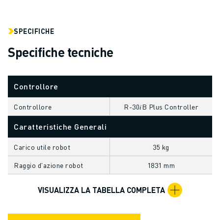
ELETTRONICA
FOOD & BEVERAGE
SPECIFICHE
MEDICALE
Specifiche tecniche
PLASTICA
MAGAZZINAGGIO, LOGISTICA, SPEDIZIONI E PACCHI
APPLICAZIONI
Controllore
TUTTE LE APPLICAZIONI
MACCHINE A 5 ASSI
Controllore
R-30𝑖B Plus Controller
SALDATURA AD ARCO
ASSEMBLAGGIO
Caratteristiche Generali
RETTIFICA CNC
Carico utile robot
35 kg
FRESATURA CNC
TORNITURA CNC
Raggio d'azione robot
1831 mm
FORATURA E MASCHIATURA AD ALTA VELOCITÀ
STAMPAGGIO A INIEZIONE
VISUALIZZA LA TABELLA COMPLETA
ASSERVIMENTO MACCHINA
MOVIMENTAZIONE DEI MATERIALI