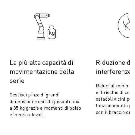
COSTO TOTALE DI PROPRIETÀ ROBOSHOT
MACCHINE PER ELETTROEROSIONE A FILO
ROBOCUT MACCHINE PER ELETTROEROSIONE A FILO
ROBOCUT HARDWARE
SOFTWARE ROBOCUT
MANUTENZIONE PREVENTIVA DI ROBOCUT
SOSTENIBILITÀ DI ROBOCUT
SOLUZIONI IIOT
La più alta capacità di
Riduzione del
SOLUZIONI PER FABBRICHE INTELLIGENTI
movimentazione della
interferenze
SOLUZIONI DI FABBRICA INTELLIGENTI PER AUMENTARE L'EFFICIEN
REGISTRAZIONE DEI PRODOTTI " PORTALE FANUC
serie
Riduci al minimo l
CASI DI SUCCESSO
e il rischio di coll
Gestisci pinze di grandi
SOLUZIONI
ostacoli vicini per
dimensioni e carichi pesanti fino
SETTORI
funzionamento più 
a 35 kg grazie a momenti di polso
TUTTI I SETTORI
con il braccio curv
e inerzia elevati.
AEROSPAZIALE
AUTOMOTIVE
VEICOLI ELETTRICI