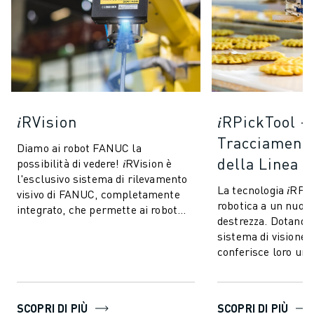
𝑖RVision
𝑖RPickTool -
Tracciamento
Diamo ai robot FANUC la
della Linea
possibilità di vedere! 𝑖RVision è
l'esclusivo sistema di rilevamento
La tecnologia 𝑖RPi
visivo di FANUC, completamente
robotica a un nuovo 
integrato, che permette ai robot
destrezza. Dotando 
FANUC di vedere - rendendo la
sistema di visione 
produzion...
conferisce loro una
coordinazione occh
a quel...
SCOPRI DI PIÙ
SCOPRI DI PIÙ