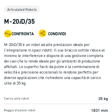
ROBOT INDUSTRIALI
Articulated Robots
GAMMA ROBOTICA
CONTROLLER PER ROBOT
M-20𝑖D/35
ACCESSORI PER ROBOT
SOFTWARE ROBOTICO
CONFRONTA
CONDIVIDI
SOFTWARE DI SIMULAZIONE
PRODOTTI DI ROBOTICA PER EDUCATION
M-20𝑖D/35 è un robot ad alte prestazioni ideale per
AUTOMAZIONE ROBOTICA
l'integrazione in spazi ridotti. Il suo braccio sottile riduce al
ROBOT DI SALDATURA AD ARCO
minimo le interferenze e dispone di una gestione completa
dei cavi che lo rende ideale per gli ambienti di produzione
ROBOT ANTROPOMORFI
affollati. Le superfici facili da pulire e la combinazione di
SERIE ARC MATE
velocità e precisione eccezionali lo rendono perfetto per
SERIE M-900
diverse applicazioni che richiedono una capacità di carico
ROBOT DELTA
utile di 35 kg.
ROBOT PER ALIMENTI E CAMERE BIANCHE
ROBOT PER LA VERNICIATURA
35 kg
Carico utile robot
ROBOT PER LA PALLETTIZZAZIONE
ROBOT SCARA
1831 mm
Raggio d'azione robot