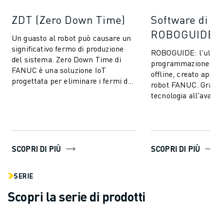
ZDT (Zero Down Time)
Software di 
ROBOGUIDE
Un guasto al robot può causare un
significativo fermo di produzione
ROBOGUIDE: l'ulti
del sistema. Zero Down Time di
programmazione e 
FANUC è una soluzione IoT
offline, creato app
progettata per eliminare i fermi di
robot FANUC. Grazi
produzione imprevisti e migliorare
tecnologia all'avan
l...
ROBOGUIDE consent
creare, p...
SCOPRI DI PIÙ
SCOPRI DI PIÙ
SERIE
Scopri la serie di prodotti