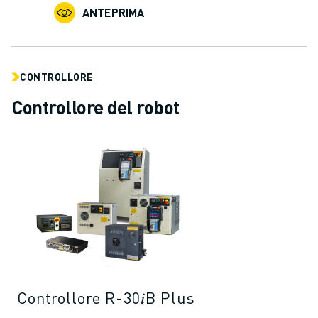
CONTATTACI
ANTEPRIMA
CONTATTI
FILIALI
NOTE LEGALI
CONTROLLORE
Controllore del robot
Controllore R-30𝑖B Plus