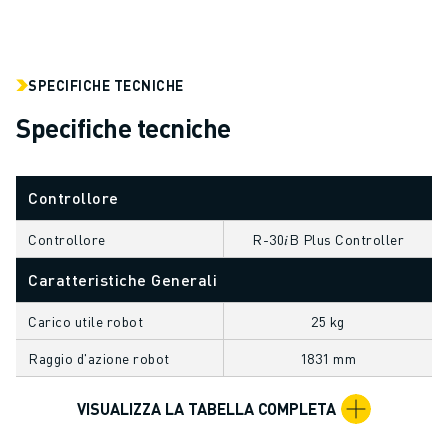
ELETTRONICA
FOOD & BEVERAGE
MEDICALE
SPECIFICHE TECNICHE
PLASTICA
Specifiche tecniche
MAGAZZINAGGIO, LOGISTICA, SPEDIZIONI E PACCHI
APPLICAZIONI
TUTTE LE APPLICAZIONI
Controllore
MACCHINE A 5 ASSI
SALDATURA AD ARCO
Controllore
R-30𝑖B Plus Controller
ASSEMBLAGGIO
Caratteristiche Generali
RETTIFICA CNC
FRESATURA CNC
Carico utile robot
25 kg
TORNITURA CNC
Raggio d'azione robot
1831 mm
FORATURA E MASCHIATURA AD ALTA VELOCITÀ
STAMPAGGIO A INIEZIONE
VISUALIZZA LA TABELLA COMPLETA
ASSERVIMENTO MACCHINA
MOVIMENTAZIONE DEI MATERIALI