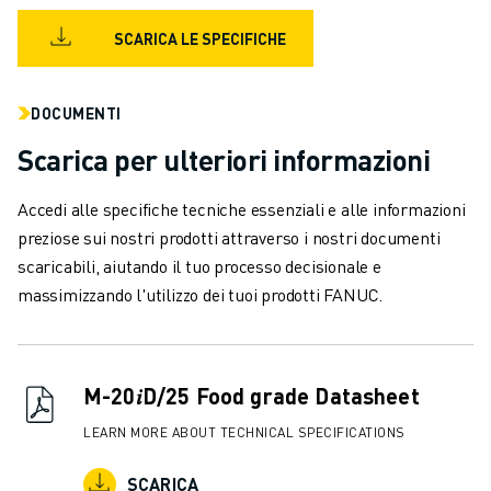
VERNICIATURA
SCARICA LE SPECIFICHE
PALLETTIZZAZIONE
SALDATURA A PUNTI
ISPEZIONE VISIVA
DOCUMENTI
ELETTROEROSIONE A FILO
Scarica per ulteriori informazioni
CASI DI SUCCESSO
SERVIZIO CLIENTI
Accedi alle specifiche tecniche essenziali e alle informazioni
ASSISTENZA CLIENTI
preziose sui nostri prodotti attraverso i nostri documenti
FANUC PLANS
scaricabili, aiutando il tuo processo decisionale e
ASSISTENZA SUL CAMPO E MANUTENZIONE
massimizzando l'utilizzo dei tuoi prodotti FANUC.
ASSISTENZA TECNICA REMOTA
RICAMBI
RIGENERAZIONE
STRUMENTI DI SERVICE DIGITALI
M-20𝑖D/25 Food grade Datasheet
E-STORE
LEARN MORE ABOUT TECHNICAL SPECIFICATIONS
CENTRO DOWNLOAD " MYFANUC
TRAINING & EDUCATION
SCARICA