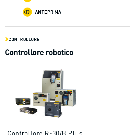
CONTATTACI
CONTATTI
ANTEPRIMA
FILIALI
NOTE LEGALI
CONTROLLORE
Controllore robotico
Controllore R-30𝑖B Plus