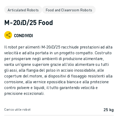
ROBOT INDUSTRIALI
Articulated Robots
Food and Cleanroom Robots
GAMMA ROBOTICA
CONTROLLER PER ROBOT
M-20𝑖D/25 Food
ACCESSORI PER ROBOT
SOFTWARE ROBOTICO
CONDIVIDI
SOFTWARE DI SIMULAZIONE
PRODOTTI DI ROBOTICA PER EDUCATION
Il robot per alimenti M-20𝑖D/25 racchiude prestazioni ad alta
AUTOMAZIONE ROBOTICA
velocità e ad alta portata in un progetto compatto. Costruito
ROBOT DI SALDATURA AD ARCO
per prosperare negli ambienti di produzione alimentare,
vanta un'igiene superiore grazie all'olio alimentare su tutti
ROBOT ANTROPOMORFI
gli assi, alla flangia del polso in acciaio inossidabile, alle
SERIE ARC MATE
coperture del motore, ai dispositivi di fissaggio resistenti alla
SERIE M-900
corrosione, alla vernice epossidica bianca e alla protezione
ROBOT DELTA
contro polvere e liquidi, il tutto garantendo velocità e
ROBOT PER ALIMENTI E CAMERE BIANCHE
precisione eccezionali.
ROBOT PER LA VERNICIATURA
ROBOT PER LA PALLETTIZZAZIONE
25 kg
Carico utile robot
ROBOT SCARA