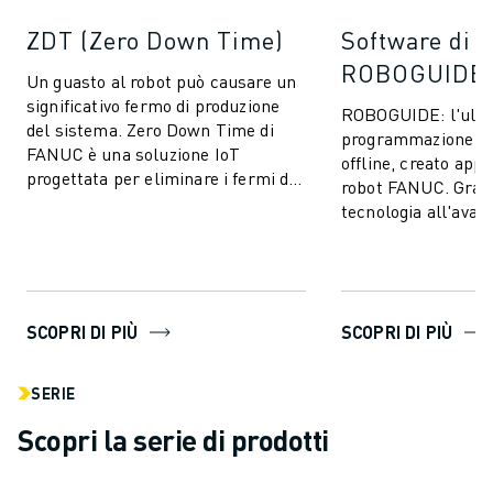
ZDT (Zero Down Time)
Software di 
ROBOGUIDE
Un guasto al robot può causare un
significativo fermo di produzione
ROBOGUIDE: l'ulti
del sistema. Zero Down Time di
programmazione e 
FANUC è una soluzione IoT
offline, creato app
progettata per eliminare i fermi di
robot FANUC. Grazi
produzione imprevisti e migliorare
tecnologia all'avan
l...
ROBOGUIDE consent
creare, p...
SCOPRI DI PIÙ
SCOPRI DI PIÙ
SERIE
Scopri la serie di prodotti