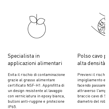
COSTO TOTALE DI PROPRIETÀ ROBOSHOT
MACCHINE PER ELETTROEROSIONE A FILO
ROBOCUT MACCHINE PER ELETTROEROSIONE A FILO
ROBOCUT HARDWARE
SOFTWARE ROBOCUT
MANUTENZIONE PREVENTIVA DI ROBOCUT
SOSTENIBILITÀ DI ROBOCUT
SOLUZIONI IIOT
SOLUZIONI PER FABBRICHE INTELLIGENTI
Specialista in
Polso cavo pe
SOLUZIONI DI FABBRICA INTELLIGENTI PER AUMENTARE L'EFFICIEN
applicazioni alimentari
alta densità
REGISTRAZIONE DEI PRODOTTI " PORTALE FANUC
CASI DI SUCCESSO
Evita il rischio di contaminazione
Previeni il rischio 
SOLUZIONI
grazie al grasso alimentare
impigliamento e di
SETTORI
certificato NSF-H1. Approfitta di
facendo passare tut
TUTTI I SETTORI
un design resistente al lavaggio
attraverso l'ampio
AEROSPAZIALE
con verniciatura in epoxy bianca,
braccio cavo di 5
bulloni anti-ruggine e protezione
diametro del robot
AUTOMOTIVE
IP65.
VEICOLI ELETTRICI