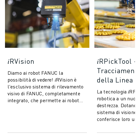
𝑖RVision
𝑖RPickTool -
Tracciamento
Diamo ai robot FANUC la
della Linea
possibilità di vedere! 𝑖RVision è
l'esclusivo sistema di rilevamento
La tecnologia 𝑖RPi
visivo di FANUC, completamente
robotica a un nuovo 
integrato, che permette ai robot
destrezza. Dotando 
FANUC di vedere - rendendo la
sistema di visione 
produzion...
conferisce loro una
coordinazione occh
a quel...