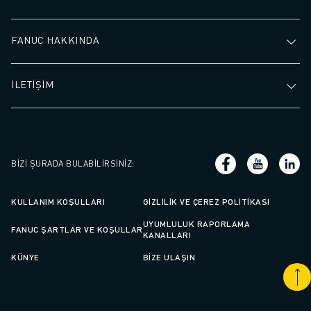
FANUC HAKKINDA
İLETİŞİM
BIZI ŞURADA BULABILIRSINIZ
:
KULLANIM KOŞULLARI
GIZLILIK VE ÇEREZ POLITIKASI
UYUMLULUK RAPORLAMA
FANUC ŞARTLAR VE KOŞULLAR
KANALLARI
KÜNYE
BIZE ULAŞIN