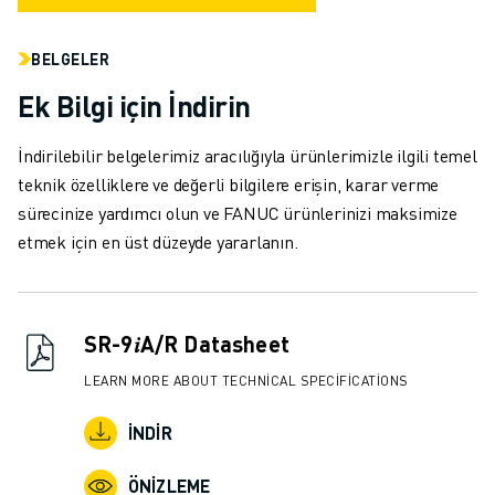
MALZEME TAŞIMA
BOYAMA
BELGELER
PALETLEME
Ek Bilgi için İndirin
PUNTA KAYNAĞI
GÖRSEL DENETIM
İndirilebilir belgelerimiz aracılığıyla ürünlerimizle ilgili temel
TEL EROZYON
teknik özelliklere ve değerli bilgilere erişin, karar verme
VAKA ÇALIŞMALARI
sürecinize yardımcı olun ve FANUC ürünlerinizi maksimize
MÜŞTERI HIZMETLERI
etmek için en üst düzeyde yararlanın.
MÜŞTERI HIZMETLERI
FANUC PLANS
SAHA VE BAKIM
UZAKTAN TEKNIK DESTEK
SR-9𝑖A/R Datasheet
YEDEK PARÇALAR
LEARN MORE ABOUT TECHNICAL SPECIFICATIONS
YENILEME
DIJITAL SERVIS ARAÇLARI
İNDIR
İNDIRME MERKEZI » MYFANUC
EĞITIM VE ÖĞRETIM
ÖNIZLEME