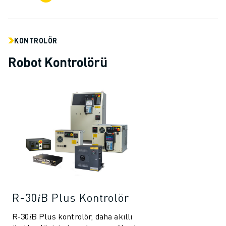
İLETIŞIM
LOKASYONLAR
KÜNYE
KONTROLÖR
Robot Kontrolörü
R-30𝑖B Plus Kontrolör
R-30𝑖B Plus kontrolör, daha akıllı