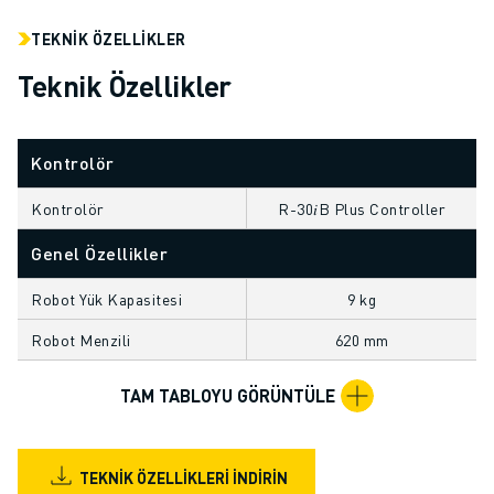
ELEKTRIKLI ARAÇLAR
TEKNIK ÖZELLIKLER
ELEKTRONIK
Teknik Özellikler
YIYECEK VE IÇECEK
MEDIKAL
PLASTIK
Kontrolör
DEPOLAMA, LOJISTIK, SEVKIYAT
UYGULAMALAR
Kontrolör
R-30𝑖B Plus Controller
TÜM UYGULAMALAR
Genel Özellikler
5 EKSEN IŞLEME
ARK KAYNAĞI
Robot Yük Kapasitesi
9 kg
BIRLEŞTIRME
CNC TAŞLAMA
Robot Menzili
620 mm
CNC FREZELEME
TAM TABLOYU GÖRÜNTÜLE
CNC TORNA
YÜKSEK HIZLI DELME VE KILAVUZ ÇEKME
ENJEKSIYON
TEKNIK ÖZELLIKLERI İNDIRIN
MAKINE BESLEME