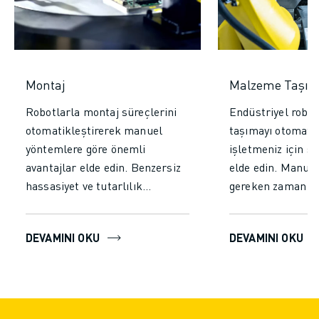
Montaj
Malzeme Taşı
Robotlarla montaj süreçlerini
Endüstriyel robo
otomatikleştirerek manuel
taşımayı otomatik
yöntemlere göre önemli
işletmeniz için sa
avantajlar elde edin. Benzersiz
elde edin. Manuel
hassasiyet ve tutarlılık
gereken zaman ve
sağlayarak hataları azaltın ve
azaltarak verimlil
yüksek kaliteli çıktıları garanti
üretkenliği öneml
DEVAMINI OKU
DEVAMINI OKU
edin. Yorulmadan kesintisiz
artırın. Robotlar
çalışmayı mümkün kılarak
kesintisiz çalışm
üretim hızını artırın ve
sağlayarak tutar
verimliliği yükseltin. Verimliliği,
elde edin, hatalar
kaliteyi ve güvenliği artırarak
indirin, daha yük