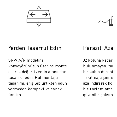
ROBOSHOT ÖNLEYICI BAKIM
ROBOSHOT TOPLAM SAHIP OLMA MALIYETI
TEL EROZYON MAKINELERI
ROBOCUT TEL EROZYON MAKINELERI
ROBOCUT DONANIM
ROBOCUT YAZILIMI
ROBOCUT ÖNLEYICI BAKIM
Yerden Tasarruf Edin
Paraziti Azal
ROBOCUT SÜRDÜRÜLEBILIRLIK
IIOT ÇÖZÜMLERI
SR-9𝑖A/R modelini
J2 koluna kadar h
AKILLI FABRIKA ÇÖZÜMLERI
konveyörünüzün üzerine monte
bulunmayan, tam
ÜRETIM VERIMLILIĞINI ARTIRMAK IÇIN AKILLI FABRIKA ÇÖZÜMLERI (
ederek değerli zemin alanından
bir kablo düzenin
ÜRÜN KAYDI » FANUC PORTAL
tasarruf edin. Raf montajlı
Takılma, aşınma v
VAKA ÇALIŞMALARI
tasarımı, erişilebilirlikten ödün
aza indirerek kom
vermeden kompakt ve esnek
hızlı ortamlarda is
ÇÖZÜMLER
üretim
güvenilir çalışm
ENDÜSTRILER
TÜM SEKTÖRLER
HAVACILIK
OTOMOTIV