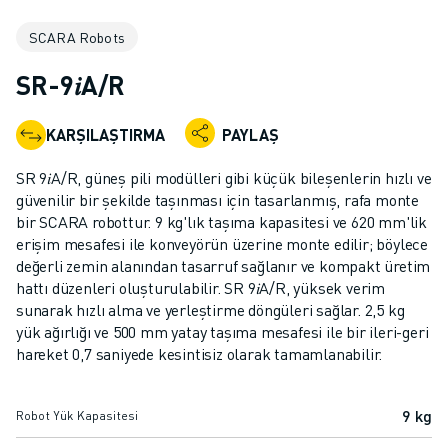
ENDÜSTRIYEL ROBOTLAR
SCARA Robots
İŞBIRLIKÇI ROBOTLAR
ROBOT YELPAZESI
SR-9𝑖A/R
ROBOT KONTROLÖRLERI
ROBOT AKSESUARLARI
KARŞILAŞTIRMA
PAYLAŞ
ROBOT YAZILIMI
SIMÜLASYON YAZILIMI
SR 9𝑖A/R, güneş pili modülleri gibi küçük bileşenlerin hızlı ve
EĞITIM AMAÇLI ROBOTIK ÜRÜNLERI
güvenilir bir şekilde taşınması için tasarlanmış, rafa monte
ROBOT OTOMASYONU
bir SCARA robottur. 9 kg'lık taşıma kapasitesi ve 620 mm'lik
erişim mesafesi ile konveyörün üzerine monte edilir; böylece
ARK KAYNAK ROBOTLARI
değerli zemin alanından tasarruf sağlanır ve kompakt üretim
EKLEMLI ROBOTLAR
hattı düzenleri oluşturulabilir. SR 9𝑖A/R, yüksek verim
ARC MATE SERISI
sunarak hızlı alma ve yerleştirme döngüleri sağlar. 2,5 kg
M-900 SERISI
yük ağırlığı ve 500 mm yatay taşıma mesafesi ile bir ileri-geri
DELTA ROBOTLAR
hareket 0,7 saniyede kesintisiz olarak tamamlanabilir.
GIDA VE TEMIZ ODA ROBOTLARI
BOYA ROBOTLARI
9 kg
Robot Yük Kapasitesi
PALETLEME ROBOTLARI