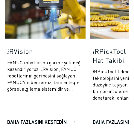
𝑖RVision
𝑖RPickTool -
Hat Takibi
FANUC robotlarına görme yeteneği
kazandırıyoruz! 𝑖RVision, FANUC
𝑖RPickTool teknoloj
robotlarının görmesini sağlayan
teknolojisini yeni b
FANUC'un benzersiz, tam entegre
düzeyine taşıyor. R
görsel algılama sistemidir ve
bir görüntüleme si
üretimi daha hızlı, daha akıllı ve
donatarak, onlara 
da...
bir tür “göz-el koo
sağlar. B...
DAHA FAZLASINI KEŞFEDİN
DAHA FAZLASINI K