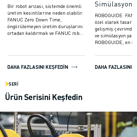
Simülasyon Y
Bir robot arızası, sistemde önemli
üretim kesintilerine neden olabilir.
ROBOGUIDE: FANUC 
FANUC Zero Down Time,
özel olarak tasarla
öngörülemeyen üretim duruşlarını
gelişmiş çevrimdı
ortadan kaldırmak ve FANUC robot
ve simülasyon yazıl
performansını artırmak için
ROBOGUIDE, en son 
tasarlanm...
kullanıcılara robot
kolayca oluştur...
DAHA FAZLASINI KEŞFEDİN
DAHA FAZLASINI K
SERI
Ürün Serisini Keşfedin