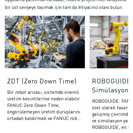
bir üst seviyeye taşımak için tam da ihtiyacınız olanı bulun.
ZDT (Zero Down Time)
ROBOGUIDE
Simülasyon Y
Bir robot arızası, sistemde önemli
üretim kesintilerine neden olabilir.
ROBOGUIDE: FANUC 
FANUC Zero Down Time,
özel olarak tasarla
öngörülemeyen üretim duruşlarını
gelişmiş çevrimdı
ortadan kaldırmak ve FANUC robot
ve simülasyon yazıl
performansını artırmak için
ROBOGUIDE, en son 
tasarlanm...