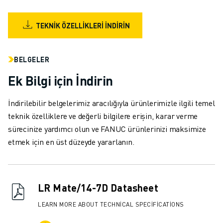
MALZEME TAŞIMA
BOYAMA
TEKNIK ÖZELLIKLERI İNDIRIN
PALETLEME
PUNTA KAYNAĞI
GÖRSEL DENETIM
BELGELER
TEL EROZYON
Ek Bilgi için İndirin
VAKA ÇALIŞMALARI
MÜŞTERI HIZMETLERI
İndirilebilir belgelerimiz aracılığıyla ürünlerimizle ilgili temel
MÜŞTERI HIZMETLERI
teknik özelliklere ve değerli bilgilere erişin, karar verme
FANUC PLANS
sürecinize yardımcı olun ve FANUC ürünlerinizi maksimize
SAHA VE BAKIM
etmek için en üst düzeyde yararlanın.
UZAKTAN TEKNIK DESTEK
YEDEK PARÇALAR
YENILEME
LR Mate/14-7D Datasheet
DIJITAL SERVIS ARAÇLARI
İNDIRME MERKEZI » MYFANUC
LEARN MORE ABOUT TECHNICAL SPECIFICATIONS
EĞITIM VE ÖĞRETIM