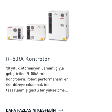
İLETIŞIM
LOKASYONLAR
KÜNYE
R-50𝑖A Kontrolör
50 yıllık otomasyon uzmanlığıyla
geliştirilen R-50𝑖A robot
kontrolörü, robot performansını en
üst düzeye çıkarmak için
tasarlanmış güçlü bir yükseltme
sunar. Yeni akıllı özellikler,
azaltılmış ener...
DAHA FAZLASINI KEŞFEDIN