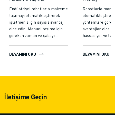
Endüstriyel robotlarla malzeme
Robotlarla montaj
taşımayı otomatikleştirerek
otomatikleştirer
işletmeniz için sayısız avantaj
yöntemlere göre 
elde edin. Manuel taşıma için
avantajlar elde e
gereken zaman ve çabayı
hassasiyet ve tuta
azaltarak verimliliği ve
sağlayarak hatalar
üretkenliği önemli ölçüde
yüksek kaliteli çı
DEVAMINI OKU
DEVAMINI OKU
artırın. Robotların yorulmadan
edin. Yorulmadan 
kesintisiz çalışmasını
çalışmayı mümkü
sağlayarak tutarlı performans
üretim hızını artı
elde edin, hataları en aza
verimliliği yükselt
indirin, daha yüksek verim ve
kaliteyi ve güvenl
daha hızlı işlem süreleri elde
otomasyonu her t
İletişime Geçin
edin.
operasyonu için st
yatırım haline get