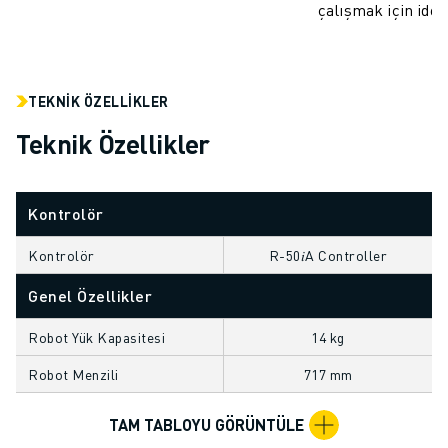
çalışmak için idea
ELEKTRIKLI ARAÇLAR
ELEKTRONIK
YIYECEK VE IÇECEK
MEDIKAL
TEKNIK ÖZELLIKLER
PLASTIK
Teknik Özellikler
DEPOLAMA, LOJISTIK, SEVKIYAT
UYGULAMALAR
TÜM UYGULAMALAR
Kontrolör
5 EKSEN IŞLEME
ARK KAYNAĞI
Kontrolör
R-50𝑖A Controller
BIRLEŞTIRME
Genel Özellikler
CNC TAŞLAMA
CNC FREZELEME
Robot Yük Kapasitesi
14 kg
CNC TORNA
Robot Menzili
717 mm
YÜKSEK HIZLI DELME VE KILAVUZ ÇEKME
ENJEKSIYON
TAM TABLOYU GÖRÜNTÜLE
MAKINE BESLEME