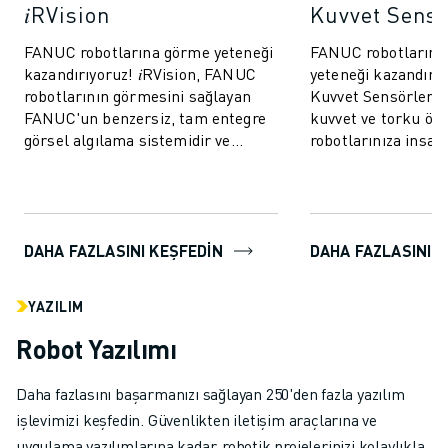
𝑖RVision
Kuvvet Sens
FANUC robotlarına görme yeteneği
FANUC robotlarına
kazandırıyoruz! 𝑖RVision, FANUC
yeteneği kazandırı
robotlarının görmesini sağlayan
Kuvvet Sensörleri, 
FANUC'un benzersiz, tam entegre
kuvvet ve torku öl
görsel algılama sistemidir ve
robotlarınıza insan
üretimi daha hızlı, daha akıllı ve
dokunuş kazandırır.
da...
robotların daha ö...
DAHA FAZLASINI KEŞFEDİN
DAHA FAZLASINI K
YAZILIM
Robot Yazılımı
Daha fazlasını başarmanızı sağlayan 250'den fazla yazılım
işlevimizi keşfedin. Güvenlikten iletişim araçlarına ve
uygulama yazılımlarına kadar, robotik projelerinizi kolaylıkla