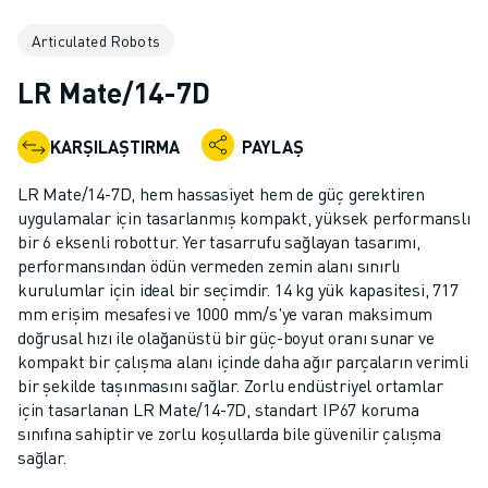
ENDÜSTRIYEL ROBOTLAR
Articulated Robots
İŞBIRLIKÇI ROBOTLAR
ROBOT YELPAZESI
LR Mate/14-7D
ROBOT KONTROLÖRLERI
ROBOT AKSESUARLARI
KARŞILAŞTIRMA
PAYLAŞ
ROBOT YAZILIMI
SIMÜLASYON YAZILIMI
LR Mate/14-7D, hem hassasiyet hem de güç gerektiren
EĞITIM AMAÇLI ROBOTIK ÜRÜNLERI
uygulamalar için tasarlanmış kompakt, yüksek performanslı
ROBOT OTOMASYONU
bir 6 eksenli robottur. Yer tasarrufu sağlayan tasarımı,
performansından ödün vermeden zemin alanı sınırlı
ARK KAYNAK ROBOTLARI
kurulumlar için ideal bir seçimdir. 14 kg yük kapasitesi, 717
EKLEMLI ROBOTLAR
mm erişim mesafesi ve 1000 mm/s'ye varan maksimum
ARC MATE SERISI
doğrusal hızı ile olağanüstü bir güç-boyut oranı sunar ve
M-900 SERISI
kompakt bir çalışma alanı içinde daha ağır parçaların verimli
DELTA ROBOTLAR
bir şekilde taşınmasını sağlar. Zorlu endüstriyel ortamlar
için tasarlanan LR Mate/14-7D, standart IP67 koruma
GIDA VE TEMIZ ODA ROBOTLARI
sınıfına sahiptir ve zorlu koşullarda bile güvenilir çalışma
BOYA ROBOTLARI
sağlar.
PALETLEME ROBOTLARI