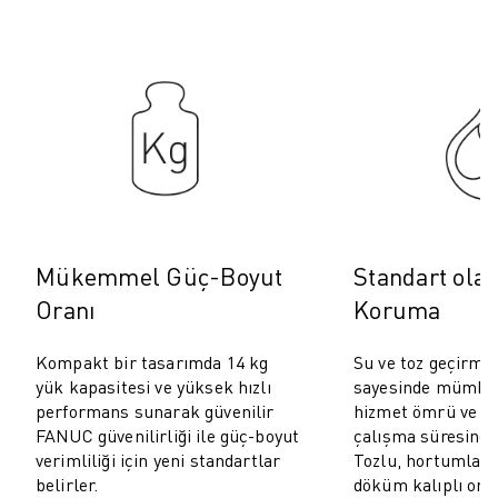
ROBOSHOT ÖNLEYICI BAKIM
ROBOSHOT TOPLAM SAHIP OLMA MALIYETI
TEL EROZYON MAKINELERI
ROBOCUT TEL EROZYON MAKINELERI
ROBOCUT DONANIM
ROBOCUT YAZILIMI
ROBOCUT ÖNLEYICI BAKIM
ROBOCUT SÜRDÜRÜLEBILIRLIK
IIOT ÇÖZÜMLERI
AKILLI FABRIKA ÇÖZÜMLERI
Mükemmel Güç-Boyut
Standart olar
ÜRETIM VERIMLILIĞINI ARTIRMAK IÇIN AKILLI FABRIKA ÇÖZÜMLERI (
Oranı
Koruma
ÜRÜN KAYDI » FANUC PORTAL
VAKA ÇALIŞMALARI
Kompakt bir tasarımda 14 kg
Su ve toz geçirmez
ÇÖZÜMLER
yük kapasitesi ve yüksek hızlı
sayesinde mümkün
ENDÜSTRILER
performans sunarak güvenilir
hizmet ömrü ve o
FANUC güvenilirliği ile güç-boyut
çalışma süresinde
TÜM SEKTÖRLER
verimliliği için yeni standartlar
Tozlu, hortumlarl
HAVACILIK
belirler.
döküm kalıplı ort
OTOMOTIV