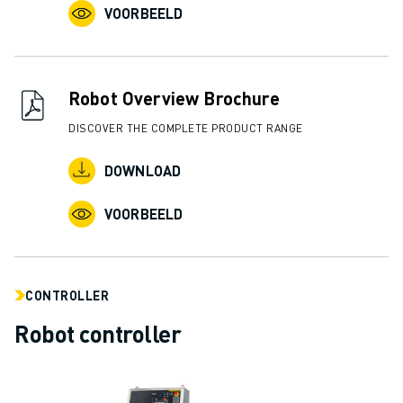
JOIN US » JOB PORTAAL
VOORBEELD
CONTACT
CONTACT
LOCATIES
Robot Overview Brochure
COLOFON
DISCOVER THE COMPLETE PRODUCT RANGE
DOWNLOAD
VOORBEELD
CONTROLLER
Robot controller