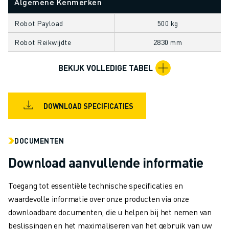
Algemene Kenmerken
MATERIAL HANDLING
VERFSPUITEN
Robot Payload
500 kg
PALLETISEREN
Robot Reikwijdte
2830 mm
PUNTLASSEN
VISION INSPECTIE
BEKIJK VOLLEDIGE TABEL
DRAADVONKEN EDM
CASE STUDIES
CUSTOMER SERVICE
DOWNLOAD SPECIFICATIES
CUSTOMER CARE
FANUC PLANS
SERVICE & ONDERHOUD
DOCUMENTEN
TECHNISCHE ONDERSTEUNING REMOTE
Download aanvullende informatie
SPARE PARTS
REVISIE
Toegang tot essentiële technische specificaties en
DIGITALE SERVICE TOOLS
waardevolle informatie over onze producten via onze
E-STORE
downloadbare documenten, die u helpen bij het nemen van
DOWNLOAD CENTER » MYFANUC
beslissingen en het maximaliseren van het gebruik van uw