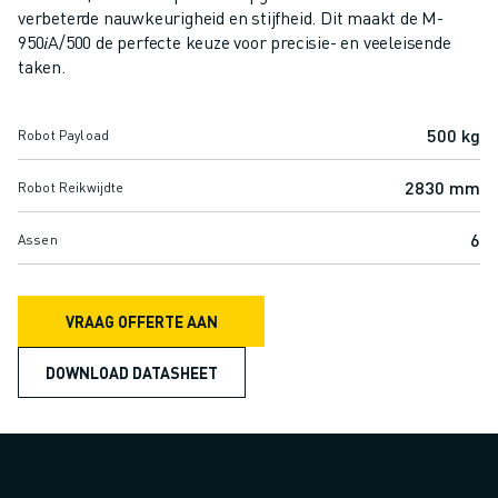
SCARA ROBOTS
verbeterde nauwkeurigheid en stijfheid. Dit maakt de M-
COMPACTE CNC-BEWERKINGSCENTRA
950𝑖A/500 de perfecte keuze voor precisie- en veeleisende
ROBODRILL FILTER
taken.
ROBODRILL COMPACTE CNC-BEWERKINGSCENTRA
ROBODRILL HARDWARE
500 kg
Robot Payload
ROBODRILL SOFTWARE
ROBODRILL PREVENTIEF ONDERHOUD
2830 mm
Robot Reikwijdte
ROBODRILL DUURZAAMHEID
ROBODRILL ROBOT PAKKET
6
Assen
ROBODRILL ONDERWIJS PAKKET
ELEKTRISCHE SPUITGIETMACHINES
VRAAG OFFERTE AAN
ROBOSHOT FILTER
ROBOSHOT ELEKTRISCHE SPUITGIETMACHINES
DOWNLOAD DATASHEET
ROBOSHOT HARDWARE
ROBOSHOT SOFTWARE
ROBOSHOT DUURZAAMHEID
ROBOSHOT ROBOT PAKKET