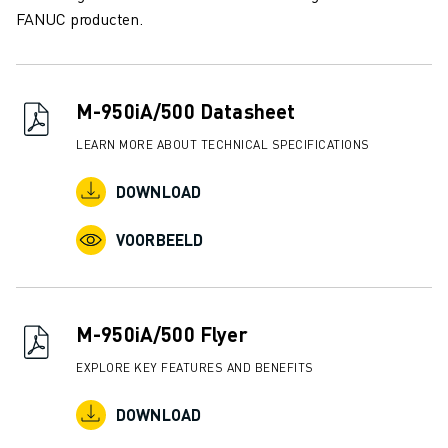
OPLEIDING & ONDERWIJS
FANUC producten.
FANUC ACADEMY
OPLOSSINGEN VOOR INDUSTRIEËN
OPLOSSINGEN VOOR HET ONDERWIJS
M-950iA/500 Datasheet
WORLDSKILLS & JONG TALENT
ONDERWIJS EVENEMENTEN
LEARN MORE ABOUT TECHNICAL SPECIFICATIONS
NIEUWS & MEDIA
NIEUWS & MEDIA
DOWNLOAD
EVENEMENTEN
VOORBEELD
ONDERWIJS EVENEMENTEN
OVER FANUC
OVER FANUC
FANUC IN EUROPA
M-950iA/500 Flyer
ONZE LOCATIES
EXPLORE KEY FEATURES AND BENEFITS
DUURZAAMHEID
JOBS
DOWNLOAD
SHAPE YOUR FUTURE WITH FANUC