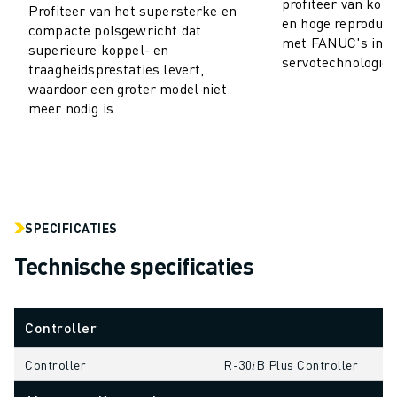
profiteer van kort
Profiteer van het supersterke en
ELEKTRISCHE VOERTUIGEN
en hoge reproduc
compacte polsgewricht dat
met FANUC's inno
ELEKTRONICA
superieure koppel- en
servotechnologie.
FOOD & BEVERAGE
traagheidsprestaties levert,
waardoor een groter model niet
MEDISCH
meer nodig is.
KUNSTSTOFFEN
OPSLAG & LOGISTIEK
TOEPASSINGEN
ALLE TOEPASSINGEN
5-ASSIGE BEWERKING
BOOGLASSEN
SPECIFICATIES
ASSEMBLAGE
Technische specificaties
CNC SLIJPEN
CNC FREZEN
CNC DRAAIEN
Controller
BOREN EN TAPPEN MET HOGE SNELHEID
SPUITGIETEN
Controller
R-30𝑖B Plus Controller
MACHINE BELADING