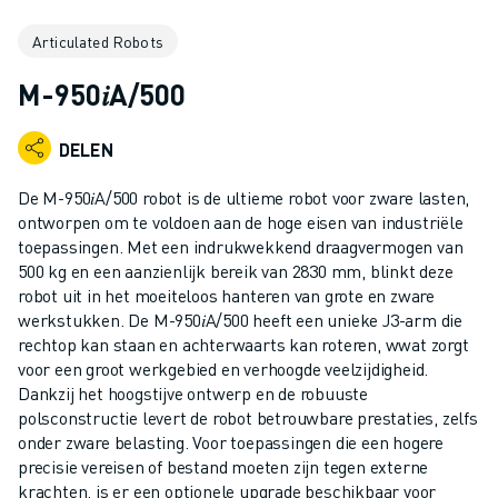
INDUSTRIËLE ROBOTS
Articulated Robots
COLLABORATIEVE ROBOTS
ROBOT AANBOD
M-950𝑖A/500
ROBOT CONTROLLERS
ROBOT ACCESSOIRES
DELEN
ROBOT SOFTWARE
SIMULATIE SOFTWARE
De M-950𝑖A/500 robot is de ultieme robot voor zware lasten,
ROBOTS VOOR HET ONDERWIJS
ontworpen om te voldoen aan de hoge eisen van industriële
ROBOT AUTOMATISERING
toepassingen. Met een indrukwekkend draagvermogen van
500 kg en een aanzienlijk bereik van 2830 mm, blinkt deze
BOOGLAS ROBOTS
robot uit in het moeiteloos hanteren van grote en zware
ARTICULATED ROBOTS
werkstukken. De M-950𝑖A/500 heeft een unieke J3-arm die
ARC MATE SERIE
rechtop kan staan en achterwaarts kan roteren, wwat zorgt
M-900 SERIE
voor een groot werkgebied en verhoogde veelzijdigheid.
DELTA ROBOTS
Dankzij het hoogstijve ontwerp en de robuuste
polsconstructie levert de robot betrouwbare prestaties, zelfs
FOOD & CLEANROOM ROBOTS
onder zware belasting. Voor toepassingen die een hogere
VERFSPUIT ROBOTS
precisie vereisen of bestand moeten zijn tegen externe
PALLETISEER ROBOTS
krachten, is er een optionele upgrade beschikbaar voor