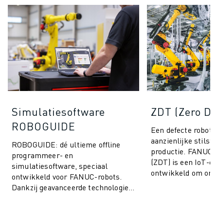
Simulatiesoftware
ZDT (Zero D
ROBOGUIDE
Een defecte robot k
aanzienlijke stilsta
ROBOGUIDE: dé ultieme offline
productie. FANUC 
programmeer- en
(ZDT) is een IoT-op
simulatiesoftware, speciaal
ontwikkeld om onv
ontwikkeld voor FANUC-robots.
productiestops te 
Dankzij geavanceerde technologie
prestaties van ...
stelt ROBOGUIDE u in staat om
moeiteloos robots in 3D te cre...