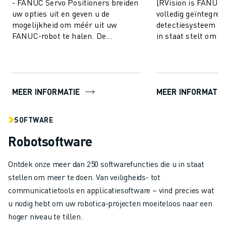
- FANUC Servo Positioners breiden
[RVision is FANUC'
uw opties uit en geven u de
volledig geïntegree
mogelijkheid om méér uit uw
detectiesysteem d
FANUC-robot te halen. De
in staat stelt om t
modellen kunnen payloads aan tot
de productie snelle
9000 kg en bieden...
betro...
MEER INFORMATIE
MEER INFORMATIE
SOFTWARE
Robotsoftware
Ontdek onze meer dan 250 softwarefuncties die u in staat
stellen om meer te doen. Van veiligheids- tot
communicatietools en applicatiesoftware – vind precies wat
u nodig hebt om uw robotica-projecten moeiteloos naar een
hoger niveau te tillen.