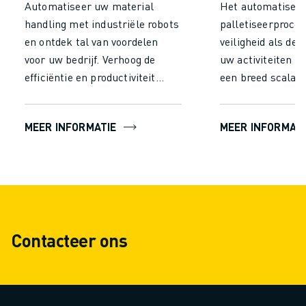
Automatiseer uw material
Het automatisere
handling met industriële robots
palletiseerproces
en ontdek tal van voordelen
veiligheid als de e
voor uw bedrijf. Verhoog de
uw activiteiten v
efficiëntie en productiviteit
een breed scala a
aanzienlijk door de tijd en
waaruit u kunt ki
inspanning van handmatige
de perfecte oplos
MEER INFORMATIE
MEER INFORMATI
handling te verminderen. Laat
verschillende fo
robots continu en zonder
ladingen, cyclust
vermoeidheid werken voor een
precisiebehoeften,
constante prestatie en
zeker van kunt zi
minimale fouten, wat resulteert
producten met de
in een hogere output en
mogelijke zorg w
Contacteer ons
snellere verwerkingstijden.
behandeld.